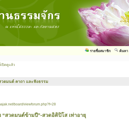
รายชื่อสมาชิก
ค้นหา
่เปิดดูแล้ว
สวดมนต์ คาถา และฟังธรรม
ajak.net/board/viewforum.php?f=28
 “สวดมนต์ข้ามปี”-สวดอิติปิโส เท่าอายุ