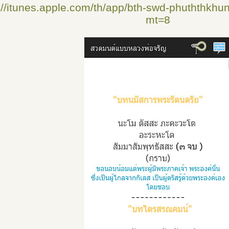
://itunes.apple.com/th/app/bth-swd-phuththkh
mt=8