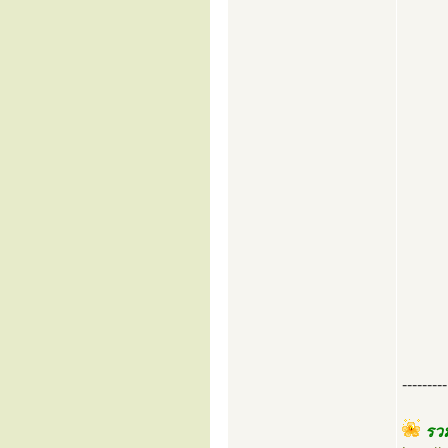
---------
รวม