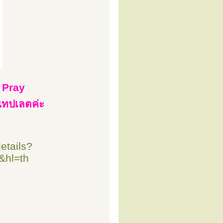
 Pray
ะแทปเลตค่ะ
etails?
&hl=th