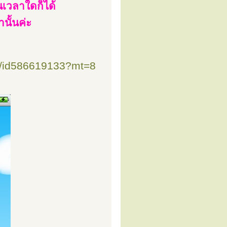
นเวลาใดก็ได้
นั้นค่ะ
pi/id586619133?mt=8