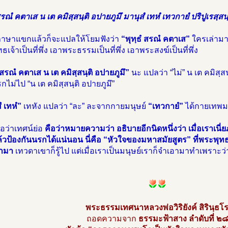
สรณํ คตาเส น เต คมิสฺสนฺติ อปายภูมึ มานุสํ เทหํ เทวกายํ ปริปูเรสฺสนฺ
็นภาษาแขกแล้วก็จะแปลให้โยมฟังว่า
“พุทฺธํ สรณํ คตาเส”
ใครเล่ามา
ธเจ้าเป็นที่พึ่ง เอาพระธรรมเป็นที่พึ่ง เอาพระสงฆ์เป็นที่พึ่ง
ํ สรณํ คตาเส น เต คมิสฺสนฺติ อปายภูมึ”
นะ แปลว่า “ไม่” น เต คมิสฺส
รกไม่ไป “น เต คมิสฺสนฺติ อปายภูมึ”
ํ เทหํ”
เทหัง แปลว่า “ละ” ละจากกายมนุษย์
“เทวกายํ”
ได้กายเทพม
่อว่าเทศน์ย่อ
คือว่าหมายความว่า อธิบายอีกนิดหนึ่งว่า เมื่อเราเ
วป้องกันนรกได้แน่นอน นี่คือ “หัวใจของมหาสมัยสูตร” ที่พระพุทธเ
อามา
เทวดาเขาก็รู้ไป แต่เมื่อเราเป็นมนุษย์เราก็จำเอามาทำเพราะ
พระธรรมเทศนาหลวงพ่อวิริยังค์ สิรินฺธโ
ถอดความจาก
ธรรมะฟ้าสาง ลำดับที่ ๒๘