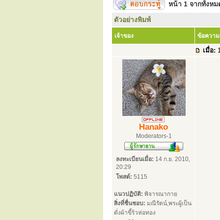
หน้า
1
จากทั้งห
ตัวอย่างพิมพ์
เจ้าของ
ข้อความ
เมื่อ:
1
Hanako
Moderators-1
ลงทะเบียนเมื่อ:
14 ก.ย. 2010,
20:29
โพสต์:
5115
แนวปฏิบัติ:
พิจารณากาย
สิ่งที่ชื่นชอบ:
มณีรัตน์,พระผู้เป็น
ดั่งผ้าขี้ร้วห่อทอง