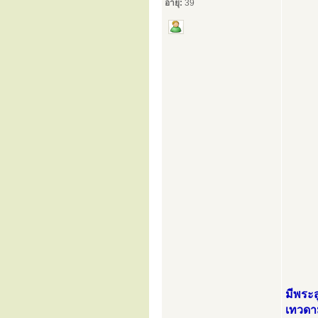
อายุ:
39
มีพระส
เทวดาม