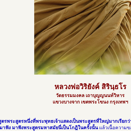
หลวงพ่อวิริยังค์ สิรินฺธโร
วัดธรรมมงคล เถาบุญญนนท์วิหาร
แขวงบางจาก เขตพระโขนง กรุงเทพฯ
ูตรพระสูตรหนึ่งที่พระพุทธเจ้าแสดงเป็นพระสูตรที่ใหญ่มากเรียกว่
าฟัง มาฟังพระสูตรมหาสมัยนี่เป็นโกฎิในครั้งนั้น
แล้วเนื้อความข