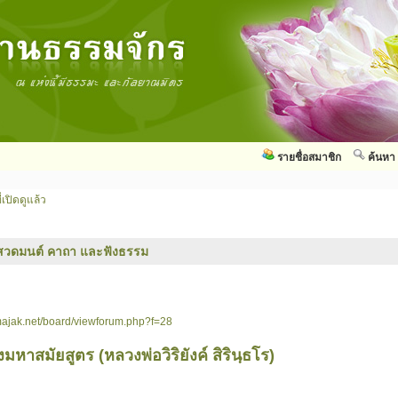
รายชื่อสมาชิก
ค้นหา
่เปิดดูแล้ว
สวดมนต์ คาถา และฟังธรรม
ajak.net/board/viewforum.php?f=28
หาสมัยสูตร (หลวงพ่อวิริยังค์ สิรินฺธโร)