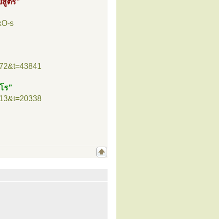
ยสูตร”
xO-s
”
=72&t=43841
ธโร”
=13&t=20338