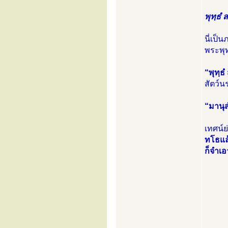
พุทฺธํ 
นี่เป
พระพุท
“พุทฺธ
สัตว์น
“มานุส
เทศน์ย
ทโธแล้
ก็จำเ