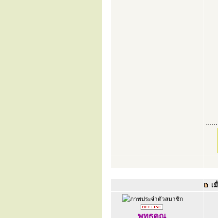
......
เมื
พุทธคุณ