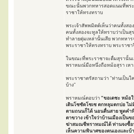
ขณะนั้นพวกทหารสอดแนมที่พระร
ราชาให้ทรงทราบ
พระเจ้าสัพพมิตต์เห็นว่าคนทั้งส
คนทั้งสองจะทูลให้ทราบว่าเป็นสุรา
ทำลายตุ่มเหล่านั้นเสีย พวกทหาร
พระราชาให้ทรงทราบ พระราชาจึงรั
ในขณะที่พระราชาจะดื่มสุรานั้นเ
พราหมณ์มือหนึ่งถือหม้อสุรา เห
พระราชาตรัสถามว่า "ท่านเป็นใค
บ้าง"
พราหมณ์ตอบว่า
"ขอเดชะ หม้อใบนี
เดินโซซัดโซเซ ตกหลุมตกบ่อ ไม่ม
ตามถนนก็ได้ นอนตื่นสาย พูดคำที
ตาขวาง เข้าใจว่าบ้านเมืองเป็นขอ
ฆ่าสมณชีพราหมณ์ได้ ท่านจงซื้อหม้
เห็นความพินาศของตนเองและบ้านเ