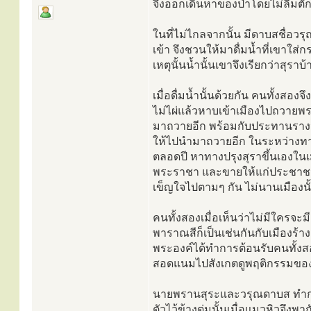
จึงออกเดินหาของป่าโดยไม่ลืมตัก
ในที่ไม่ไกลจากนั้น มีดาบสชื่อว
เข้า จึงชวนให้มาดื่มน้ำที่เขาใส่ก
เหตุนั้นน้ำนั้นเขาจึงเรียกว่าสุร
เมื่อดื่มน้ำนั้นด้วยกัน คนทั้งส
ไม่ไผ่แล้วหาบเข้าเมืองไปถวายพ
มาถวายอีก พร้อมกับประทานรางวั
ให้ไปนำมาถวายอีก ในระหว่างทาง
ตลอดปี หาทางปรุงสุราขึ้นเองในเ
พระราชา และขายให้แก่ประชาชนท
เข็ญใจไปตามๆ กัน ไม่นานเมืองนั
คนทั้งสองเมื่อเห็นว่าไม่มีใครจะม
พาราณสีก็เป็นเช่นกันกับเมืองร้าง
พระองค์ได้ทำการต้อนรับคนทั้งส
สอดแนมไปสังเกตดูพฤติกรรมของ
นายพรานสุระและวรุณดาบส ทำการป
ตัวไว้ข้างตุ่มนั้นเมื่อแมวหิวจึง