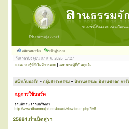
สมัครสมาชิก
เข้าสู่ระบบ
วันเวลาปัจจุบัน 07 ส.ค. 2026, 17:27
แสดงกระทู้ที่ยังไม่มีการตอบ
|
แสดงกระทู้ที่เปิดดูแล้ว
หน้าเว็บบอร์ด
»
กลุ่มสาระธรรม
»
นิทานธรรมะ-นิทานชาดก-การ์
กฎการใช้บอร์ด
อ่านนิทาน จากบอร์ดเก่า
http://www.dhammajak.net/board/viewforum.php?f=5
25884.กำเนิดสุรา