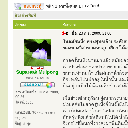
หน้า
1
จากทั้งหมด
1
[ 12 โพสต์ ]
ตัวอย่างพิมพ์
เจ้าของ
ข้อความ
เมื่อ:
28 ก.ย. 2009, 21:00
ในสมัยหนึ่ง พระพุทธเจ้าประทับอย
ของนางวิสาขามหาอุบาสิกา ได้
กาลครั้งหนึ่งนานมาแล้ว สมัยขอ
เข้าป่าเพื่อหาของป่าค้าขาย มีต
Supareak Mulpong
ขนาดเท่าตุ่มน้ำ เมื่อฝนตกน้ำก็จะ
สมาชิกระดับ 19
ก็จะหล่นไปหมักอยู่ในน้ำนั้น และที
กินอยู่บนต้นไม้น้น เมล็ดข้าวสาลี
ลงทะเบียนเมื่อ:
18 ก.ค. 2009,
09:26
เมื่อย่างเข้าฤดูร้อน ฝูงนกกระหาย
โพสต์:
1517
ม่อยหลับไปสักครู่หนึ่งก็บินขึ้นไ
เข้า ก็คิดแปลกใจว่า "แปลกจริงหน
แนวปฏิบัติ:
วิปัสสนาภาวนา
สักครู่หนึ่งแล้วก็เดินหนีไปได้ น้
อายุ:
39
จึงก่อไฟปิ้งนกที่ร่วงลงมาพื้นดินนั้
ที่อยู่:
ลำพูน