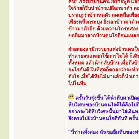
คืน" ภรรยาบ้านคนใจร้ายพูด แล้ว
ใจร้ายก็รีบนำข้าวเปลือกมาตำ ต
ปรากฏว่าข้าวหดตัว ลดเหลือเพียง
เพียงหนึ่งกระบุง ยิ่งเอาข้าวมาต
ข้าวมาตำอีก ด้วยความโกรธสองสา
ขอยืมมาจากบ้านคนใจดีจนแหลกใ
ฝ่ายสองสามีภรรยาแห่งบ้านคนใจดี
ทำลายจนแหลกใช้การไม่ได้ ก็เดิน
ทั้งหมด แล้วนำกลับบ้าน เมื่อถึ
อะไรกันดี ในที่สุดก็ตกลงว่าจะทำ
ดังใจ เมื่อได้หีบไม้มาแล้วก็นำเอ
ไปในหีบ
ครั้นวันรุ่งขึ้น ได้นำหีบมาเปิ
หีบวิเศษของบ้านคนใจดีได้ลือไป
อยากจะได้หีบวิเศษนั้นมาใส่เงิน
จึงตรงไปยังบ้านคนใจดีทันที ครั้
"นี่ท่านทั้งสอง ฉันขอยืมหีบของท