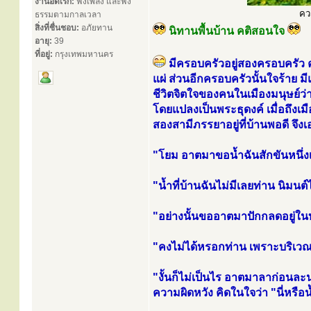
งานอดิเรก:
ฟังเพลง และฟัง
คว
ธรรมตามกาลเวลา
สิ่งที่ชื่นชอบ:
อภัยทาน
นิทานพื้นบ้าน คติสอนใจ
อายุ:
39
ที่อยู่:
กรุงเทพมหานคร
มีครอบครัวอยู่สองครอบครัว ค
แผ่ ส่วนอีกครอบครัวนั้นใจร้าย 
ชีวิตจิตใจของคนในเมืองมนุษย์ว่า 
โดยแปลงเป็นพระธุดงค์ เมื่อถึงเม
สองสามีภรรยาอยู่ที่บ้านพอดี จึงเอ่
"โยม อาตมาขอน้ำฉันสักขันหนึ่ง
"น้ำที่บ้านฉันไม่มีเลยท่าน นิมนต์
"อย่างนั้นขออาตมาปักกลดอยู่ใ
"คงไม่ได้หรอกท่าน เพราะบริเวณ
"งั้นก็ไม่เป็นไร อาตมาลาก่อนล
ความผิดหวัง คิดในใจว่า "นี่หรือ