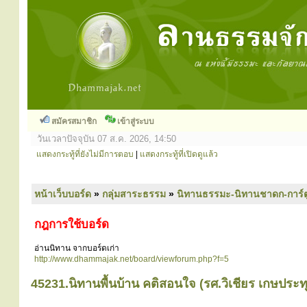
สมัครสมาชิก
เข้าสู่ระบบ
วันเวลาปัจจุบัน 07 ส.ค. 2026, 14:50
แสดงกระทู้ที่ยังไม่มีการตอบ
|
แสดงกระทู้ที่เปิดดูแล้ว
หน้าเว็บบอร์ด
»
กลุ่มสาระธรรม
»
นิทานธรรมะ-นิทานชาดก-การ์
กฎการใช้บอร์ด
อ่านนิทาน จากบอร์ดเก่า
http://www.dhammajak.net/board/viewforum.php?f=5
45231.นิทานพื้นบ้าน คติสอนใจ (รศ.วิเชียร เกษประท