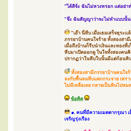
"ได้สิจ้ะ ฉันไม่หวงหรอก แต่อย่
"จ๊ะ ฉันสัญญาว่าจะไม่ทำแบบนั้น
"เอ๊า นี่หีบ เมื่อเธอเสร็จธุร
ภรรยาบ้านคนใจร้าย ทั้งสองสามีภ
เมื่อถึงบ้านก็รีบนำเงินและทองที่
หีบมาเปิดออกดู ในใจทั้งสองคนค
ปรากฏว่าในหีบใบนั้นมีแต่ก้อนห
ทั้งสองสามีภรรยาบ้านคนใจร้า
ลงกับพื้นจนหีบแตกกระจาย เพราะ
ไม่มีเหลือเลย กลายเป็นหินไปหมด
ข้อคิด
๑. คนที่มีความเมตตากรุณา เอื้
เจริญรุ่งเรือง