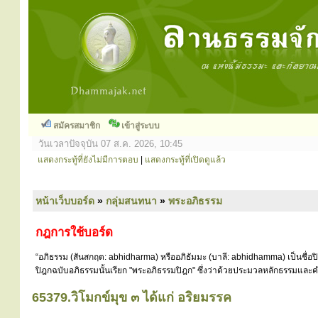
สมัครสมาชิก
เข้าสู่ระบบ
วันเวลาปัจจุบัน 07 ส.ค. 2026, 10:45
แสดงกระทู้ที่ยังไม่มีการตอบ
|
แสดงกระทู้ที่เปิดดูแล้ว
หน้าเว็บบอร์ด
»
กลุ่มสนทนา
»
พระอภิธรรม
กฎการใช้บอร์ด
“อภิธรรม (สันสกฤต: abhidharma) หรืออภิธัมมะ (บาลี: abhidhamma) เป็นชื่อ
ปิฎกฉบับอภิธรรมนั้นเรียก "พระอภิธรรมปิฎก" ซึ่งว่าด้วยประมวลหลักธรรมและคำ
65379.วิโมกข์มุข ๓ ได้แก่ อริยมรรค