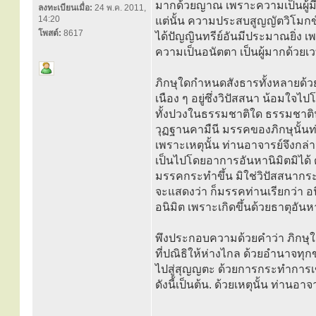
มากด้วยญาณ เพราะความเป็นผู้มี
ลงทะเบียนเมื่อ:
24 พ.ค. 2011,
14:20
แต่นั้น ความประสบสูญญัตวิโมกข์
โพสต์:
8617
ได้ปัญญินทรีย์อันมีประมาณยิ่ง เ
ความเป็นอนัตตา เป็นผู้มากด้วยเวท
ภิกษุใดกำหนดสังธารทั้งหลายด้ว
เนือง ๆ อยู่ซึ่งวิปัสสนา น้อมใจไ
ทั้งปวงในธรรมชาติใด ธรรมชาตินั
วุฏฐานคามืนี มรรคของภิกษุนั้นท่
เพราะเหตุนั้น ท่านอาจารย์จึงก
เป็นไปโดยอาการอันหานิมิตมิได้ ด
มรรคกระทำขึ้น มิใช่วิปัสสนากระ
จะแสดงว่า ก็มรรคท่านเรียกว่า อนิ
อนิมิต เพราะเกิดขึ้นด้วยธาตุอันหานิ
พึงประกอบความด้วยคำว่า ภิกษุ
ที่ปณิธิให้ห่างไกล ด้วยอำนาจทุก
ไปสู่สุญญตะ ด้วยการกระทำการเข
ดังนี้เป็นต้น. ด้วยเหตุนั้น ท่านอา
.....................................................