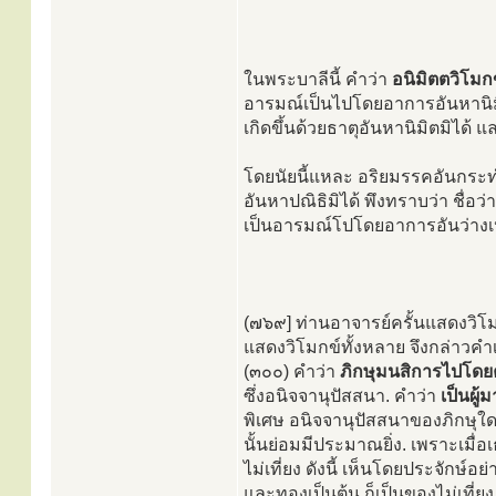
ในพระบาลีนี้ คำว่า
อนิมิตตวิโมก
อารมณ์เป็นไปโดยอาการอันหานิมิตม
เกิดขึ้นด้วยธาตุอันหานิมิตมิได้ 
โดยนัยนี้แหละ อริยมรรคอันกระ
อันหาปณิธิมิได้ พึงทราบว่า ชื่อว่
เป็นอารมณ์โปโดยอาการอันว่างเปล
(๗๖๙] ท่านอาจารย์ครั้นแสดงวิโมก
แสดงวิโมกข์ทั้งหลาย จึงกล่าวคำเ
(๓๐๐) คำว่า
ภิกษุมนสิการไปโดยค
ซึ่งอนิจจานุปัสสนา. คำว่า
เป็นผู้
พิเศษ อนิจจานุปัสสนาของภิกษุใด
นั้นย่อมมีประมาณยิ่ง. เพราะเมื่อ
ไม่เที่ยง ดังนี้ เห็นโดยประจักษ์อย
และทองเป็นต้น ก็เป็นของไม่เที่ย