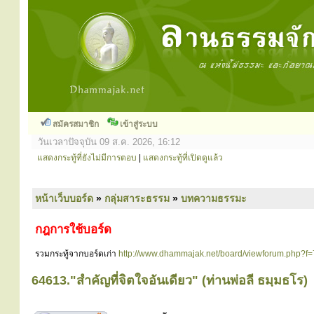
สมัครสมาชิก
เข้าสู่ระบบ
วันเวลาปัจจุบัน 09 ส.ค. 2026, 16:12
แสดงกระทู้ที่ยังไม่มีการตอบ
|
แสดงกระทู้ที่เปิดดูแล้ว
หน้าเว็บบอร์ด
»
กลุ่มสาระธรรม
»
บทความธรรมะ
กฎการใช้บอร์ด
รวมกระทู้จากบอร์ดเก่า
http://www.dhammajak.net/board/viewforum.php?f=
64613."สำคัญที่จิตใจอันเดียว" (ท่านพ่อลี ธมฺมธโร)