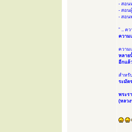
- สอน
- สอนผู
- สอ
" .. 
ความแ
ความแ
หลายนั
อีกแล้
สำหรั
ระมัดร
พระรา
(หลวงปู