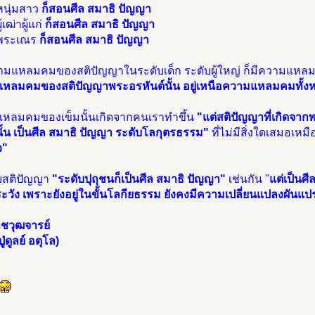
หนุ่มสาว
ก็สอนศีล สมาธิ ปัญญา
้เฒ่าผู้แก่
ก็สอนศีล สมาธิ ปัญญา
นพระเณร
ก็สอนศีล สมาธิ ปัญญา
ความแหลมคมของสติปัญญาในระดับเด็ก ระดับผู้ใหญ่ ก็มีความแห
หลมคมของสติปัญญาพระอรหันต์นั้น อยู่เหนือความแหลมคมทั้งห
หลมคมของเข็มนั้นเกิดจากคนเราทำขึ้น
"แต่สติปัญญาที่เกิดจากพ
้น เป็นศีล สมาธิ ปัญญา ระดับโลกุตรธรรม"
ที่ไม่มีสิ่งใดเสมอเหม
ว"
บสติปัญญา
"ระดับปุถุชนก็เป็นศีล สมาธิ ปัญญา"
เช่นกัน "
แต่เป็นศี
ะวัง เพราะยังอยู่ในขั้นโลกียธรรม ยังคงมีความเปลี่ยนแปลงผันแป
ชวุฒจารย์
่ดูลย์ อตุโล)