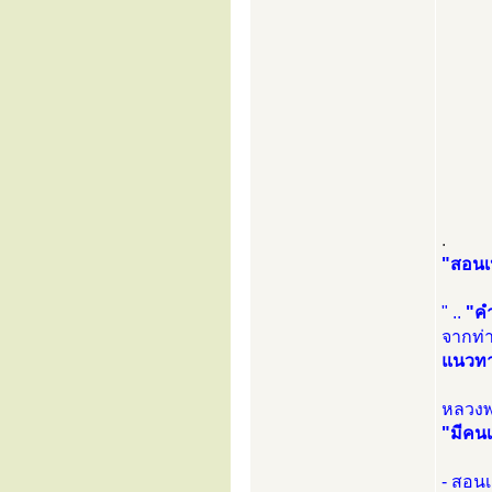
.
"สอนเ
" ..
"คำ
จากท่
แนวทา
หลวงพ่
"มีคน
- สอนเ