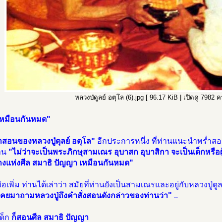
หลวงป่ดูลย์ อตุโล (6).jpg [ 96.17 KiB | เปิดดู 7982 ครั
หมือนกันหมด"
สอนของหลวงปู่ดุลย์ อตุโล"
อีกประการหนึ่ง ที่ท่านแนะนำพรํ่าส
าน
"ไม่ว่าจะเป็นพระภิกษุสามเณร อุบาสก อุบาสิกา จะเป็นเด็กหรือผู
งแห่งศีล สมาธิ ปัญญา เหมือนกันหมด"
อเพิ่ม ท่านได้เล่าว่า สมัยที่ท่านยังเป็นสามเณรและอยู่กับหลวงปู่ดูลย
เคยมาถามหลวงปู่ถึงคำสั่งสอนดังกล่าวของท่านว่า"
..
ด็ก
ก็สอนศีล สมาธิ ปัญญา