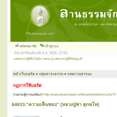
สมัครสมาชิก
เข้าสู่ระบบ
วันเวลาปัจจุบัน 09 ส.ค. 2026, 17:00
แสดงกระทู้ที่ยังไม่มีการตอบ
|
แสดงกระทู้ที่เปิดดูแล้ว
หน้าเว็บบอร์ด
»
กลุ่มสาระธรรม
»
บทความธรรมะ
กฎการใช้บอร์ด
รวมกระทู้จากบอร์ดเก่า
http://www.dhammajak.net/board/viewforum.php?f=
64633."ความเห็นชอบ" (หลวงปู่ชา สุภทฺโท)