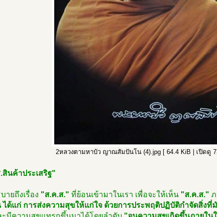
2หลวงตามหาบัว ญาณสัมปันโน (4).jpg [ 64.4 KiB | เปิดดู 73
.สินค้าประเสริฐ"
บายถึงเรื่อง
"ส.ค.ส."
ที่ย้อนเข้ามาในเรา เพื่อจะให้เห็น
"ส.ค.ส."
ภ
ได้แก่ การส่งความสุขให้แก่ใจ ด้วยการประพฤติปฏิบัติกำจัดสิ่งที่
ะมีความสุขแทรกขึ้นมาได้โดยลำดับ
"จนความสุขเกิดขึ้นภายในใจ