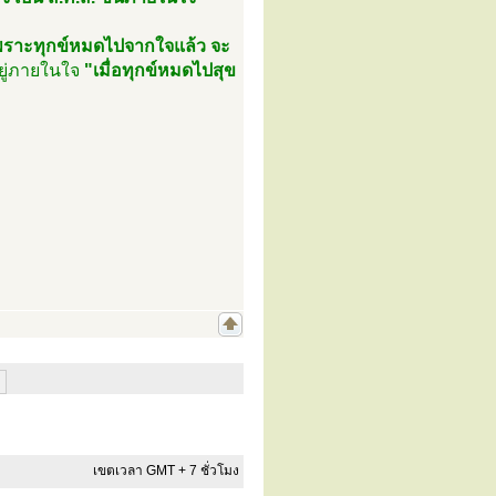
พราะทุกข์หมดไปจากใจแล้ว จะ
อยู่ภายในใจ
"เมื่อทุกข์หมดไปสุข
เขตเวลา GMT + 7 ชั่วโมง