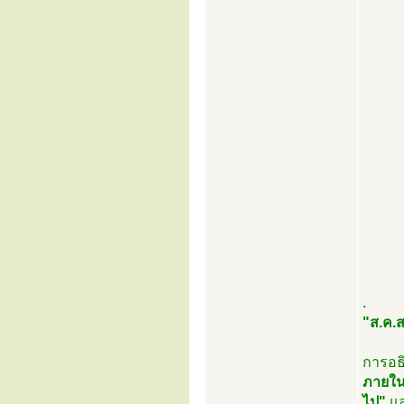
.
"ส.ค.ส
การอธิ
ภายใน 
ไป"
แล