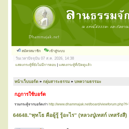
สมัครสมาชิก
เข้าสู่ระบบ
วันเวลาปัจจุบัน 07 ส.ค. 2026, 14:38
แสดงกระทู้ที่ยังไม่มีการตอบ
|
แสดงกระทู้ที่เปิดดูแล้ว
หน้าเว็บบอร์ด
»
กลุ่มสาระธรรม
»
บทความธรรมะ
กฎการใช้บอร์ด
รวมกระทู้จากบอร์ดเก่า
http://www.dhammajak.net/board/viewforum.php?f=
64648."พุทโธ คือผู้รู้ รู้อะไร" (หลวงปู่เทสก์ เทสรังสี)