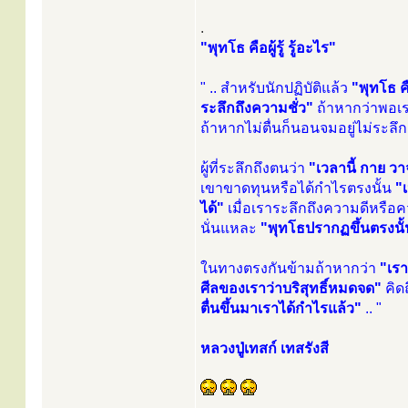
.
"พุทโธ คือผู้รู้ รู้อะไร"
" .. สำหรับนักปฏิบัติแล้ว
"พุทโธ คื
ระลึกถึงความชั่ว"
ถ้าหากว่าพอเรา
ถ้าหากไม่ตื่นก็นอนจมอยู่ไม่ระลึก
ผู้ที่ระลึกถึงตนว่า
"เวลานี้ กาย วา
เขาขาดทุนหรือได้กำไรตรงนั้น
"
ได้"
เมื่อเราระลึกถึงความดีหรือคว
นั่นแหละ
"พุทโธปรากฏขึ้นตรงนั้น ต
ในทางตรงกันข้ามถ้าหากว่า
"เรา
ศีลของเราว่าบริสุทธิ์หมดจด"
คิด
ตื่นขึ้นมาเราได้กำไรแล้ว"
.. "
หลวงปู่เทสก์ เทสรังสี