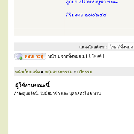
ลูกยกไปไว้ที่หิ้งบูชา ๚ะ๛
สิริมงคล ๒๐/๐๖/๕๕
แสดงโพสต์จาก:
หน้า
1
จากทั้งหมด
1
[ 1 โพสต์ ]
หน้าเว็บบอร์ด
»
กลุ่มสาระธรรม
»
กวีธรรม
ผู้ใช้งานขณะนี้
กำลังดูบอร์ดนี้: ไม่มีสมาชิก และ บุคคลทั่วไป 6 ท่าน