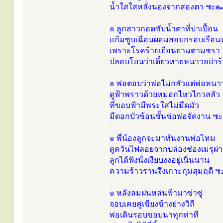
น้ำใสใสหลั่งนองจากสองตา ๚ะ
๏ ลูกสาวกอดซับน้ำตาที่บ่าเปื้อน
แก้มซูบเฉือนผอมสอบกรอบเรือน
เพราะโรคร้ายเยือนยามตามชรา
ปลอบโยนว่าเดี๋ยวหายหนาวอย่าร
๏ พ่อตอบว่าพ่อไม่กลัวแต่พ่อหนา
ดูฟ้าพราวด้วยหมอกไหวไกวสลัว
ที่ขอบฟ้ามีพระใสไม่มืดมัว
มีดอกบัวซ้อนชั้นช่อพ่อจัดงาน 
๏ พี่น้องลูกจะมาทันงานพ่อไหม
ดูควันไฟลอยจากปล่องช่องเมรุผ่
ลูกได้ฟังนั่งเงียบงงอยู่เนิ่นนาน
ความร้าวรานจึงเกาะกุมสุมฤดี 
๏ หลังลมฝนหล่นฟ้ามาซ่าซู่
จอบเคยคู่เขียงข้างย่างวิถี
พ่อเดินรอบขอบนาทุกท่าที