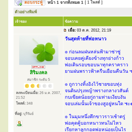
หน้า
1
จากทั้งหมด
1
[ 1 โพสต์ ]
ตัวอย่างพิมพ์
เจ้าของ
ข้อความ
เมื่อ:
03 ต.ค. 2012, 21:19
วันสุดท้ายที่พ่อหนาว
๏ ก่อนลมฝนหล่นฟ้ามาซ่าซู่
จอบเคยคู่เคียงข้างทุกย่างก้าว
พ่อเดินรอบขอบนาทุกคราคราว
ยามฝนพราวฟ้าครืนเยือนคืนวัน
สิริมงคล
สมาชิก ระดับ 5
๏ ถูกวางทิ้งอิงไว้ชายขอบทุ่ง
จนดินปรุงหญ้าพรางกลางวสันต์
ลงทะเบียนเมื่อ:
26 ม.ค. 2007,
กบเขียดน้อยกู่ถามท่ามเงียบงัน
21:52
จอบเล่มนั้นเจ้าของสูอยู่หนใด ๚
โพสต์:
348
ที่อยู่:
บุรีรัมย์
๏ ในมุมหนึ่งตึกขาวราวเช้าตรู่
พ่อคุดคู้บอกหนาวทนไม่ไหว
เรียกหาลูกกอดพ่อหน่อยเป็นไร