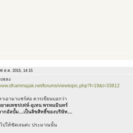
4 ส.ค. 2015, 14:15
งเพลง
//www.dhammajak.net/forums/viewtopic.php?f=19&t=33812
วลาเอามาแชร์ต่อ ควรเขียนบอกว่า
ยาดเพชร/เท่ห์-อุเทน พรหมมินทร์
อัลบั้ม....เป็นลิขสิทธิ์ของบริษัท....
งไปให้ชัดเจนค่ะ ประมาณนั้น