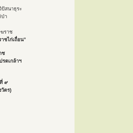
วิปัสนาธุระ
่ป่า
ังฆราช
าชไก่เถื่อน”
ราช
โปรดเกล้าฯ
ี่ ๙
วัตร)