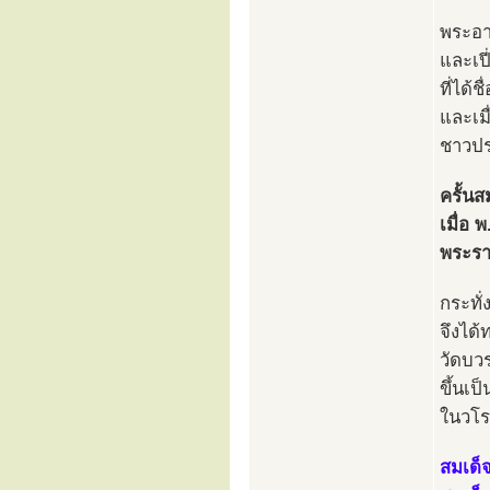
พระอา
และเป
ที่ได้
และเมื
ชาวปร
ครั้น
เมื่อ
พระรา
กระทั่
จึงได
วัดบว
ขึ้นเ
ในวโร
สมเด็