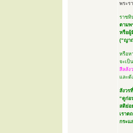
พระรา
ราชทิ
ตามพร
หรือผู
(“ญาณ
หรือห
จะเป็น
สีลสัง
และดั
สังวรท
“ดูก่
สติย่อ
เราตถา
กระแส