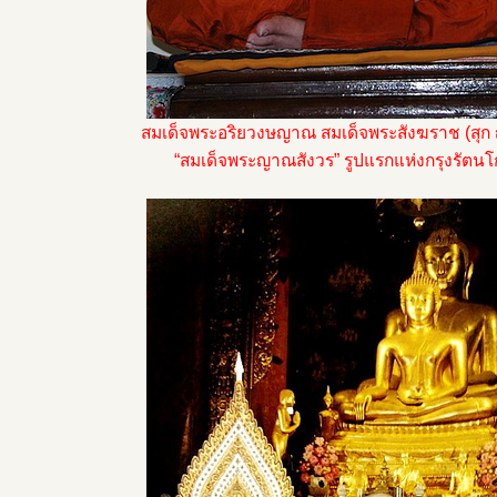
สมเด็จพระอริยวงษญาณ สมเด็จพระสังฆราช (สุก
“สมเด็จพระญาณสังวร” รูปแรกแห่งกรุงรัตนโก