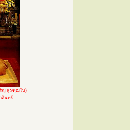
ริญ สุวฑฺฒโน)
กสินทร์