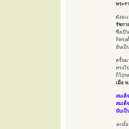
พระรา
ดังจะเห
รัชกาล
ซึ่งเป
ก็ทรง
อันเป
ครั้น
ทรงโป
ก็โปร
เมื่อ
สมเด็
สมเด็
นับเป
ฉะนั้น