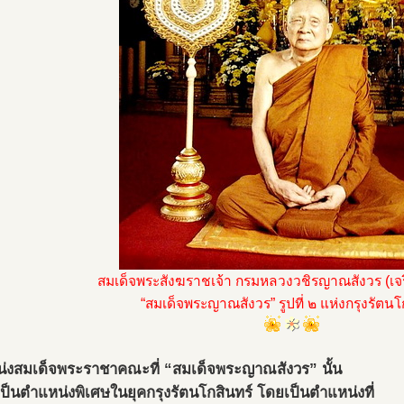
สมเด็จพระสังฆราชเจ้า กรมหลวงวชิรญาณสังวร (เจ
“สมเด็จพระญาณสังวร” รูปที่ ๒ แห่งกรุงรัตนโ
่งสมเด็จพระราชาคณะที่ “สมเด็จพระญาณสังวร” นั้น
เป็นตำแหน่งพิเศษในยุคกรุงรัตนโกสินทร์ โดยเป็นตำแหน่งที่