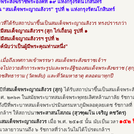
จพระสังฆราชพระองค์ที่ ๑๙ แห่งกรุงรัตนโกสินทร์
น “สมเด็จพระญาณสังวร” รูปที่ ๒ แห่งกรุงรัตนโกสินทร์
วที่ได้รับสถาปนาขึ้นเป็นสมเด็จพระญาณสังวร ทรงปรารภว่า
่มีสมเด็จญาณสังวรฯ (สุก ไก่เถื่อน) รูปที่ ๑
่มีสมเด็จญาณสังวรฯ รูปที่ ๒
์นับว่าเป็นผู้มีพระคุณท่านหนึ่ง”
น เมื่อถึงเทศกาลเข้าพรรษา สมเด็จพระสังฆราชเจ้าฯ
ด็จไปถวายสักการะพระรูปและพระอัฐิของสมเด็จพระสังฆราช (สุก
ราชสิทธาราม (วัดพลับ) และที่วัดมหาธาตุ ตลอดมาทุกปี
ีที่
สมเด็จพระญาณสังวร (สุก)
ได้รับสถาปนาขึ้นเป็นสมเด็จพระ
 พ.ศ. ๒๓๖๓ ในสมัยพระบาทสมเด็จพระพุทธเลิศหล้านภาลัย รัชกาล
ึงปีที่พระบาทสมเด็จพระปรมินทรมหาภูมิพลอดุลยเดช รัชกาลที่
กล้าฯ ให้สถาปนา
พระสาสนโสภณ (สุวฑฺฒโน เจริญ คชวัตร)
๑๕๒ ป
น
สมเด็จพระญาณสังวร
เมื่อ พ.ศ. ๒๕๑๕ นั้น
นับเป็นเวลา
็นเวลายาวนานถึง ๖ รัชกาลที่ว่างเว้นไม่ได้โปรดเกล้าฯ