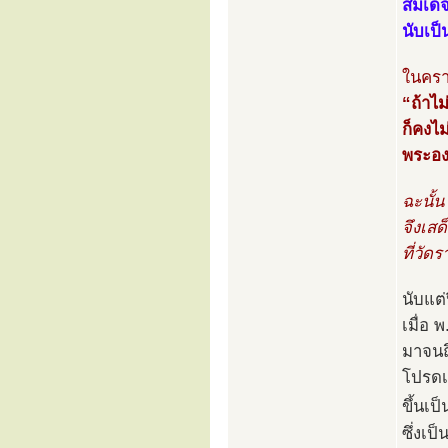
สมเด็
นับเป็
ในครา
“ถ้าไม
ก็คงไม
พระองค
ฉะนั้
จึงเส
ที่วัด
นับแต่ป
เมื่อ
มาจนถ
โปรดเ
ขึ้นเป็
ซึ่งเป