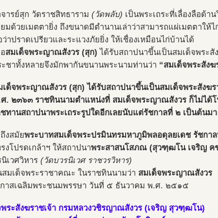
จารย์สุก วัดราชสิทธาราม
(วัดพลับ)
เป็นพระเถระที่เลื่องลือด้าน
ี่ยมด้วยเมตตายิ่ง ถึงขนาดมีตำนานเล่าว่าสามารถแผ่เมตตาให้ไก
ชื่อว่าปราดเปรียวและระแวงภัยยิ่ง ให้เชื่องเหมือนไก่บ้านได้
่อ
สมเด็จพระญาณสังวร (สุก)
ได้รับสถาปนาขึ้นเป็นสมเด็จพระส
ะชาทั้งหลายจึงมักพากันขนานพระนามท่านว่า
“สมเด็จพระสังฆร
สมเด็จพระญาณสังวร (สุก) ได้รับสถาปนาขึ้นเป็นสมเด็จพระสังฆ
 พ.ศ. ๒๓๖๓ ราชทินนามตำแหน่งที่ สมเด็จพระญาณสังวร ก็ไม่ได้
ชทานสถาปนาพระเถระรูปใดอีกเลยนับแต่รัชกาลที่ ๒ เป็นต้นมา
งถึงสมัย
พระบาทสมเด็จพระปรมินทรมหาภูมิพลอดุลยเดช รัชกาลท
้ทรงโปรดเกล้าฯ ให้สถาปนา
พระสาสนโสภณ (สุวฑฺฒโน เจริญ คช
รนิเวศวิหาร
(วัดบวรนิเวศ ราชวรวิหาร)
ป็นสมเด็จพระราชาคณะ ในราชทินนามว่า
สมเด็จพระญาณสังวร
กาสเฉลิมพระชนมพรรษา วันที่ ๕ ธันวาคม พ.ศ. ๒๕๑๕
จพระสังฆราชเจ้า กรมหลวงวชิรญาณสังวร (เจริญ สุวฑฺฒโน)