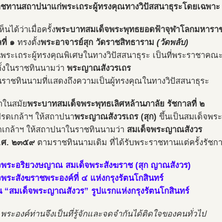
ชทานสถาปนาแก่พระเถระผู้ทรงคุณทางวิปัสสนาธุระโดยเฉพาะ
็นได้ว่าเมื่อครั้ง
พระบาทสมเด็จพระพุทธยอดฟ้าจุฬาโลกมหารา
ที่ ๑
ทรงตั้ง
พระอาจารย์สุก วัดราชสิทธาราม
(วัดพลับ)
็นพระเถระผู้ทรงคุณพิเศษในทางวิปัสสนาธุระ เป็นที่พระราชาคณะ
ตั้งในราชทินนามว่า
พระญาณสังวรเถร
็นราชทินนามที่แสดงถึงความเป็นผู้ทรงคุณในทางวิปัสสนาธุระ
มาในสมัย
พระบาทสมเด็จพระพุทธเลิศหล้านภาลัย รัชกาลที่ ๒
รดเกล้าฯ ให้สถาปนา
พระญาณสังวรเถร (สุก)
ขึ้นเป็นสมเด็จพ
ดเกล้าฯ ให้สถาปนาในราชทินนามว่า
สมเด็จพระญาณสังวร
 พ.ศ. ๒๓๕๙
ตามราชทินนามเดิม ที่ได้รับพระราชทานแต่ครั้งรัชกาล
จพระอริยวงษญาณ สมเด็จพระสังฆราช (สุก ญาณสังวร)
จพระสังฆราชพระองค์ที่ ๔ แห่งกรุงรัตนโกสินทร์
็น “สมเด็จพระญาณสังวร” รูปแรกแห่งกรุงรัตนโกสินทร์
 พระองค์ท่านจึงเป็นที่รู้จักและจดจำกันได้ติดใจของคนทั่วไป