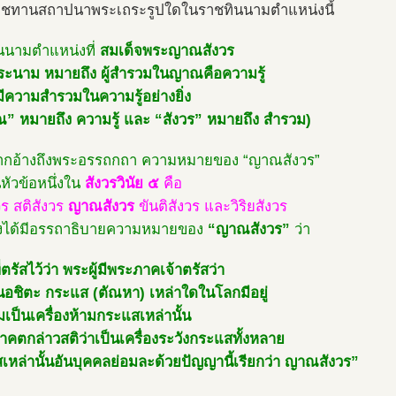
ชทานสถาปนาพระเถระรูปใดในราชทินนามตำแหน่งนี้
นนามตำแหน่งที่
สมเด็จพระญาณสังวร
ะนาม หมายถึง ผู้สำรวมในญาณคือความรู้
้มีความสำรวมในความรู้อย่างยิ่ง
” หมายถึง ความรู้ และ “สังวร” หมายถึง สำรวม)
ากอ้างถึงพระอรรถกถา ความหมายของ “ญาณสังวร”
หัวข้อหนึ่งใน
สังวรวินัย ๕
คือ
วร สติสังวร
ญาณสังวร
ขันติสังวร และวิริยสังวร
งได้มีอรรถาธิบายความหมายของ
“ญาณสังวร”
ว่า
ี่ตรัสไว้ว่า พระผู้มีพระภาคเจ้าตรัสว่า
อนอชิตะ กระแส (ตัณหา) เหล่าใดในโลกมีอยู่
มเป็นเครื่องห้ามกระแสเหล่านั้น
คตกล่าวสติว่าเป็นเครื่องระวังกระแสทั้งหลาย
เหล่านั้นอันบุคคลย่อมละด้วยปัญญานี้เรียกว่า ญาณสังวร”