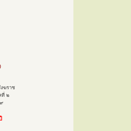
)
สังฆราช
ที่ ๒
 ๙
ี