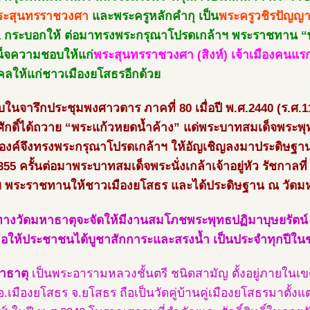
ระสุนทรราชวงศา
และพระครูหลักคำกุ เป็น
พระครูวชิรปัญญ
1 กระบอกให้ ต่อมาทรงพระกรุณาโปรดเกล้าฯ พระราชทาน “พร
็จความชอบให้แก่
พระสุนทรราชวงศา (สิงห์) เจ้าเมืองคนแ
งคลให้แก่ชาวเมืองยโสธรอีกด้วย
บในจารึกประชุมพงศาวดาร ภาคที่ 80 เมื่อปี พ.ศ.2440 (ร.ศ.1
ักดิ์ได้ถวาย “พระแก้วหยดน้ำค้าง” แด่พระบาทสมเด็จพระพุท
องค์จึงทรงพระกรุณาโปรดเกล้าฯ ให้อัญเชิญลงมาประดิษฐานท
355 ครั้นต่อมาพระบาทสมเด็จพระนั่งเกล้าเจ้าอยู่หัว รัชกาลท
ฯ พระราชทานให้ชาวเมืองยโสธร และได้ประดิษฐาน ณ วัดมหา
ี้ ทางวัดมหาธาตุจะจัดให้มีงานสมโภชพระพุทธปฏิมาบุษยรัตน์
เพื่อให้ประชาชนได้บูชาสักการะและสรงน้ำ เป็นประจำทุกปีใน
าธาตุ
เป็นพระอารามหลวงชั้นตรี ชนิดสามัญ ตั้งอยู่ภายใน
 อ.เมืองยโสธร จ.ยโสธร ถือเป็นวัดคู่บ้านคู่เมืองยโสธรมาตั้ง