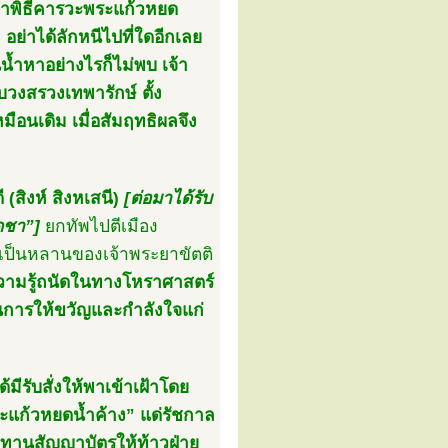
ได้ทำพิธีคารวะพระแก้วหยด
่าได้ลักหนีไปที่ใดอีกเลย
้ำหาอย่างไรก็ไม่พบ เจ้า
บวงสรวงเทพารักษ์ ตั้ง
ือนเดิม เมื่อสัมฤทธิผลจึง
(สิงห์ สิงหเสนี)
[ต่อมาได้รับ
ดชา”]
ยกทัพไปตีเมือง
ดิ์เป็นหลานของเจ้าพระยาขัตติ
ิความรู้ถนัดในทางโหราศาสตร์
ป็นการให้ขวัญและกำลังใจแก่
มีรับสั่งให้พาเข้าเฝ้าโดย
พระแก้วหยดน้ำค้าง” แด่รัชกาล
ทานสัญญาบัตรให้ท้าวฝ่าย