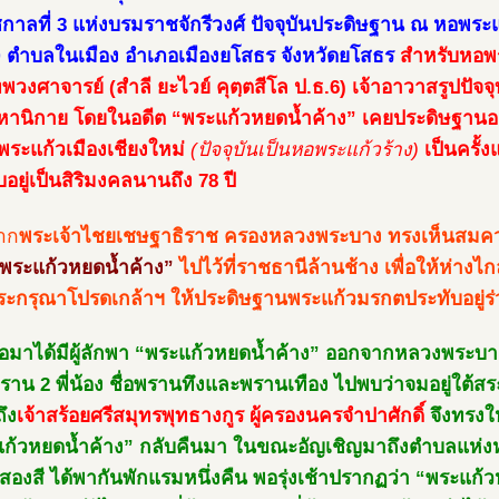
ัชกาลที่ 3 แห่งบรมราชจักรีวงศ์ ปัจจุบันประดิษฐาน ณ หอพร
)
ตำบลในเมือง อำเภอเมืองยโสธร จังหวัดยโสธร
สำหรับหอพระ
พวงศาจารย์ (สำลี ยะไวย์ คุตฺตสีโล ป.ธ.6) เจ้าอาวาสรูปปัจ
หานิกาย โดยในอดีต “พระแก้วหยดน้ำค้าง” เคยประดิษฐานอยู่
ระแก้วเมืองเชียงใหม่
(ปัจจุบันเป็นหอพระแก้วร้าง)
เป็นครั้
อยู่เป็นสิริมงคลนานถึง 78 ปี
าก
พระเจ้าไชยเชษฐาธิราช ครองหลวงพระบาง ทรงเห็นสมคว
พระแก้วหยดน้ำค้าง”
ไปไว้ที่ราชธานีล้านช้าง เพื่อให้ห่างไ
ะกรุณาโปรดเกล้าฯ ให้ประดิษฐานพระแก้วมรกตประทับอยู่ร่วม
ต่อมาได้มีผู้ลักพา “พระแก้วหยดน้ำค้าง” ออกจากหลวงพระบางไ
ราน 2 พี่น้อง ชื่อพรานทึงและพรานเทือง ไปพบว่าจมอยู่ใต้สร
ึง
เจ้าสร้อยศรีสมุทรพุทธางกูร ผู้ครองนครจำปาศักดิ์
จึงทรงให
ก้วหยดน้ำค้าง” กลับคืนมา ในขณะอัญเชิญมาถึงตำบลแห่งหน
ำสองสี ได้พากันพักแรมหนึ่งคืน พอรุ่งเช้าปรากฏว่า “พระแก้