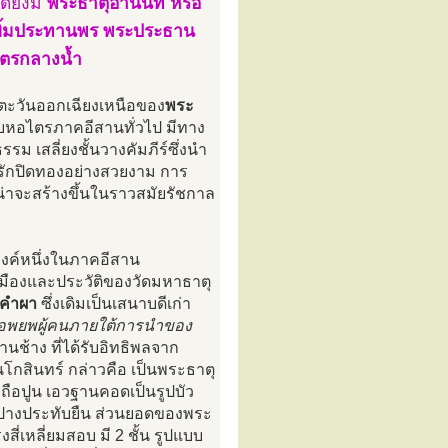
ดยังมี
พระธาตุอานนท์ หรือ
ยิ้มประทานพร พระประธาน
ไตรกลางน้ำ
ิศตะวันออกเฉียงเหนือของ
พระ
แบบหอไตรภาคอีสานทั่วไป มีทาง
รม เสลี่ยงชั้นวางคัมภีร์ซึ่งนำ
งรักปิดทองอย่างสวยงาม การ
่าจะสร้างขึ้นในราวสมัยรัชกาล
ญองค์หนึ่งในภาคอีสาน
งเมืองและประวัติของวัดมหาธาตุ
าวคำผา
ซึ่งเดิมเป็นเสนาบดีเก่า
ได้อพยพผู้คนภายใต้การนำของ
านช้าง ที่ได้รับอิทธิพลจาก
นโกสินทร์ กล่าวคือ เป็นพระธาตุ
ิฐถือปูน เอวฐานคอดเป็นรูปบัว
รูปปางประทับยืน ส่วนยอดของพระ
่เหลี่ยมสอบ มี 2 ชั้น รูปแบบ