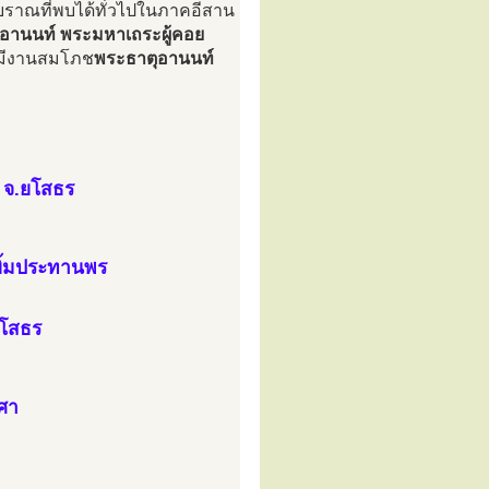
บราณที่พบได้ทั่วไปในภาคอีสาน
ะอานนท์ พระมหาเถระผู้คอย
ห้มีงานสมโภช
พระธาตุอานนท์
ุ จ.ยโสธร
ิ้มประทานพร
ยโสธร
งศา