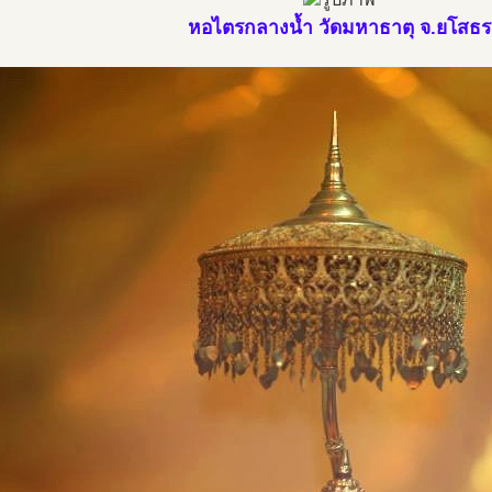
หอไตรกลางน้ำ วัดมหาธาตุ จ.ยโสธร