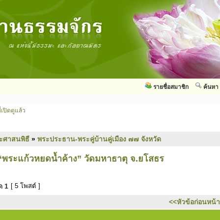
รายชื่อสมาชิก
ค้นหา
่เปิดดูแล้ว
ะศาสนพิธี
»
พระประธาน-พระคู่บ้านคู่เมือง ๗๗ จังหวัด
 “พระแก้วหยดน้ำค้าง” วัดมหาธาตุ จ.ยโสธร
มด
1
[ 5 โพสต์ ]
<<หัวข้อก่อนหน้า