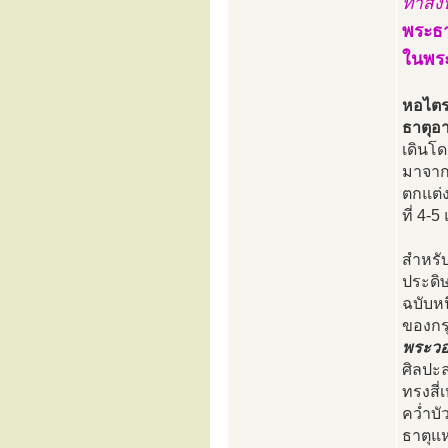
ท่าสิงห
พระธา
ในพระ
หอไตร
ธาตุอ
เดินโด
มาจาก
ตกแต่
ที่ 4-
สำหรั
ประดิษ
ฉบับหน
ของกร
พระวอ
ศิลปะล
ทรงสี่
คว่ำบั
ธาตุแห