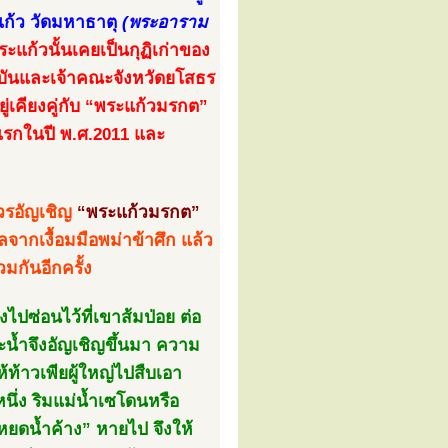
ะแก้ว วัดมหาธาตุ
(พระอาราม
แก้วนั้นเคยเป็นกุฏิเก่าของ
จุบันและเจ้าคณะจังหวัดยโสธร
เคียงคู่กับ “พระแก้วมรกต”
งแรกในปี พ.ศ.2011 และ
รอัญเชิญ
“พระแก้วมรกต”
กลจากเงื้อมมือพม่าข้าศึก แล้ว
กันอีกครั้ง
ปซ่อนไว้ที่เขาส้มป่อย ต่อ
ะน้ำจึงอัญเชิญขึ้นมา ความ
้ท้าวเพียผู้ใหญ่ไปสืบเอา
ึ่ง ริมแม่น้ำเซโดนหรือ
วหยดน้ำค้าง” หายไป จึงให้