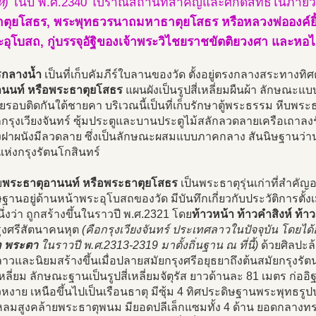
์)
ในปี พ.ศ.2340 โบราณสถานที่สำคัญและศักดิ์สิทธิ์ในภายวั
ตุยโสธร, พระพุทธวรนาถมหาธาตุยโสธร หรือหลวงพ่อองค์
อุโบสถ, กู่บรรจุอัฐิของเจ้าพระวิไชยราชขัตติยวงศา และหอ
กลางน้ำ
เป็นที่เก็บคัมภีร์ใบลานของวัด ตั้งอยู่ตรงกลางสระทางท
านนท์ หรือพระธาตุยโสธร
แผนผังเป็นรูปสี่เหลี่ยมผืนผ้า ลักษณะ
ยรอบติดกันใต้ชายคา บริเวณนี้เป็นที่เก็บรักษาตู้พระธรรม หีบพระธร
กรุงเวียงจันทร์ ซุ้มประตูและบานประตูไม้สลักลวดลายเครือเถาล
งฝาผนังมีลวดลาย ซึ่งเป็นลักษณะผสมแบบภาคกลาง สันนิษฐานว่าน
5 แห่งกรุงรัตนโกสินทร์
บ
พระธาตุอานนท์ หรือพระธาตุยโสธร
เป็นพระธาตุรุ่นเก่าที่สำคั
ฐานอยู่ด้านหน้าพระอุโบสถของวัด มีบันทึกเกี่ยวกับประวัติการตั้
ึ่งว่า ถูกสร้างขึ้นในราวปี พ.ศ.2321 โดย
ท้าวหน้า ท้าวคำสิงห์ ท้
ุงศรีสัตนาคนหุต
(คือกรุงเวียงจันทร์ ประเทศลาวในปัจจุบัน โดย
 พระตา
ในราวปี พ.ศ.2313-2319 มาตั้งถิ่นฐาน ณ ที่นี้)
ด้วยศิลปะล้
าวและนิยมสร้างขึ้นเมื่อปลายสมัยกรุงศรีอยุธยาถึงต้นสมัยกรุงรัต
เหลี่ยม ลักษณะฐานเป็นรูปสี่เหลี่ยมจัตุรัส ยาวด้านละ 81 เมตร ก่ออ
วหงาย เหนือขึ้นไปเป็นเรือนธาตุ มีซุ้ม 4 ทิศประดิษฐานพระพุทธ
ลมสูงคล้ายพระธาตุพนม มียอดปลีเล็กแซมทั้ง 4 ด้าน ยอดกลางทรงสี