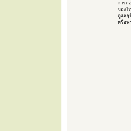
การก่
ของไท
ดูแลอุ
หรือพ