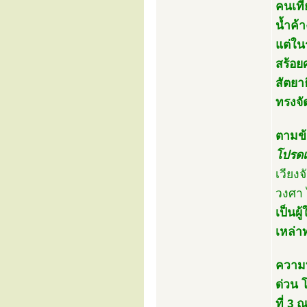
คนเที่
น้ำค้
แต่ใน
สร้อย
สัตยา
ทรงจั
ตามข้
โปรดเ
เวียง
วงศา 
เป็นผ
เหล่า
ความทร
ด่วน 
ที่ 3