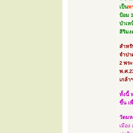
เป็น
พ
ป้อม 
บำเหน
สิริม
สำหรั
จำปาศ
2 พระ
พ.ศ.2
เกล้า
ทั้งน
ขึ้น 
วัดมห
เมือง