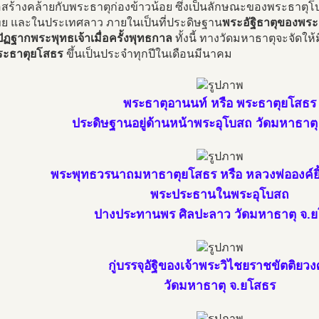
อสร้างคล้ายกับพระธาตุก่องข้าวน้อย ซึ่งเป็นลักษณะของพระธาตุโ
ย และในประเทศลาว ภายในเป็นที่ประดิษฐาน
พระอัฐิธาตุของพร
ปัฏฐากพระพุทธเจ้าเมื่อครั้งพุทธกาล
ทั้งนี้ ทางวัดมหาธาตุจะจัดใ
ระธาตุยโสธร
ขึ้นเป็นประจำทุกปีในเดือนมีนาคม
พระธาตุอานนท์ หรือ พระธาตุยโสธร
ประดิษฐานอยู่ด้านหน้าพระอุโบสถ วัดมหาธาต
พระพุทธวรนาถมหาธาตุยโสธร หรือ หลวงพ่อองค์ย
พระประธานในพระอุโบสถ
ปางประทานพร ศิลปะลาว วัดมหาธาตุ จ.
กู่บรรจุอัฐิของเจ้าพระวิไชยราชขัตติยว
วัดมหาธาตุ จ.ยโสธร