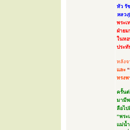
หัว ร
หลวง
พระเท
ฝ่ายม
ในหอพ
ประทับ
หลังจ
และ
“
ทรงพร
ครั้น
มามีพ
ลือไปถ
“พระแ
แม่น้