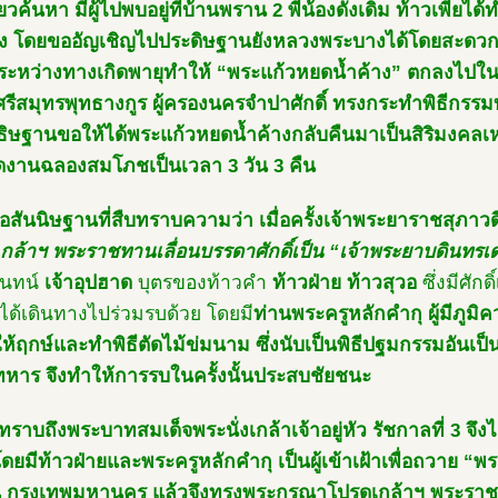
ยวค้นหา มีผู้ไปพบอยู่ที่บ้านพราน 2 พี่น้องดังเดิม ท้าวเพีย
าง โดยขออัญเชิญไปประดิษฐานยังหลวงพระบางได้โดยสะดวก อย
ระหว่างทางเกิดพายุทำให้ “พระแก้วหยดน้ำค้าง” ตกลงไปในน
ศรีสมุทรพุทธางกูร ผู้ครองนครจำปาศักดิ์ ทรงกระทำพิธีกรรม
ธิษฐานขอให้ได้พระแก้วหยดน้ำค้างกลับคืนมาเป็นสิริมงคลเหม
ดงานฉลองสมโภชเป็นเวลา 3 วัน 3 คืน
อสันนิษฐานที่สืบทราบความว่า เมื่อครั้งเจ้าพระยาราชสุภาวดี 
กล้าฯ พระราชทานเลื่อนบรรดาศักดิ์เป็น “เจ้าพระยาบดินทรเ
จันทน์
เจ้าอุปฮาด
บุตรของท้าวคำ
ท้าวฝ่าย ท้าวสุวอ
ซึ่งมีศัก
ได้เดินทางไปร่วมรบด้วย โดยมี
ท่านพระครูหลักคำกุ ผู้มีภูม
ู้ให้ฤกษ์และทำพิธีตัดไม้ข่มนาม ซึ่งนับเป็นพิธีปฐมกรรมอันเ
ทหาร จึงทำให้การรบในครั้งนั้นประสบชัยชนะ
าบถึงพระบาทสมเด็จพระนั่งเกล้าเจ้าอยู่หัว รัชกาลที่ 3 จึงได้
โดยมีท้าวฝ่ายและพระครูหลักคำกุ เป็นผู้เข้าเฝ้าเพื่อถวาย “
 ณ กรุงเทพมหานคร แล้วจึงทรงพระกรุณาโปรดเกล้าฯ พระราช