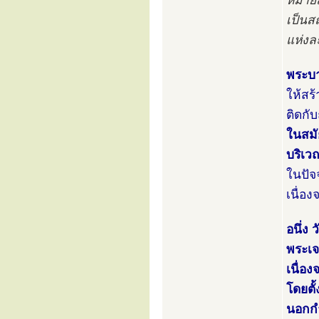
หมายถึ
เป็นสถ
แห่งล
พระบาท
ให้สร
ติดกั
ในสมั
บริเว
ในปัจ
เนื่อ
อนึ่ง
พระเจด
เนื่อ
โดยตั
นอกก