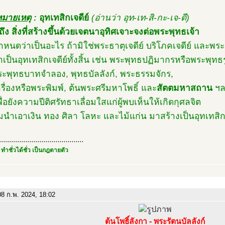
หมายเหตุ
:
อุทเทสิกเจดีย์
(อ่านว่า อุท-เท-สิ-กะ-เจ-ดี)
ง สิ่งที่สร้างขึ้นด้วยเจตนาอุทิศเจาะจงต่อพระพุทธเจ้า
กำหนดว่าเป็นอะไร ถ้ามิใช่พระธาตุเจดีย์ บริโภคเจดีย์ และพระ
่าเป็นอุทเทสิกเจดีย์ทั้งสิ้น เช่น พระพุทธปฏิมากรหรือพระพุทธร
ะพุทธบาทจำลอง, พุทธบัลลังก์, พระธรรมจักร,
รื่องหรือพระพิมพ์, ต้นพระศรีมหาโพธิ์ และ
สัตตมหาสถาน
ฯล
้เพื่อยังความปีติศรัทธาเลื่อมใสแก่ผู้พบเห็นให้เกิดกุศลจิต
อมนำเอาเงิน ทอง ศิลา โลหะ และไม้แก่น มาสร้างเป็นอุทเทสิกเ
..........................................
 ทำชั่วได้ชั่ว เป็นกฎตายตัว
8 ก.พ. 2024, 18:02
ต้นโพธิ์ลังกา - พระรัตนบัลลังก์