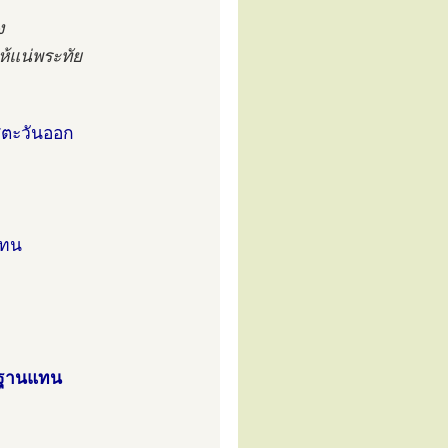
ง
ห้แน่พระทัย
ิศตะวันออก
แทน
ิษฐานแทน