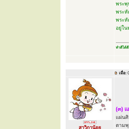
พระพุ
พระหั
พระหั
อยู่ใ
...........
ทำดีได้ดี
เมื่อ:
0
(๓) แ
แผ่นศิ
ตามพุท
สาวิกาน้อย