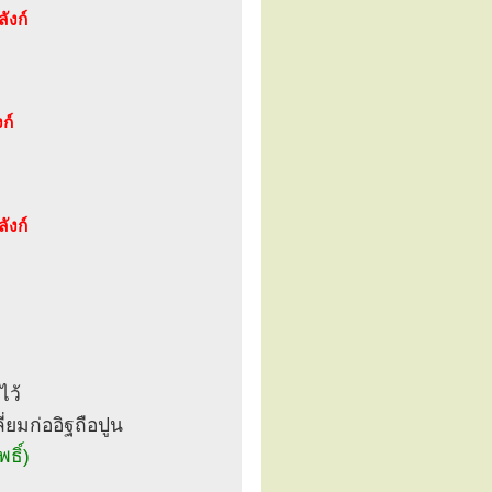
ังก์
ก์
ังก์
ไว้
ี่ยมก่ออิฐถือปูน
ธิ์)