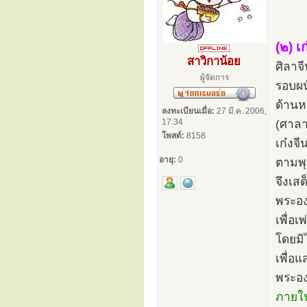
(๒) เก
สาวิกาน้อย
ศิลาจ
ผู้จัดการ
รอบผน
ด้านหน
ลงทะเบียนเมื่อ:
27 มี.ค. 2006,
17:34
(ศาลา
โพสต์:
8158
เก๋งจี
อายุ:
0
ตามพุ
จึงเส
พระอง
เพื่อเ
โดยมิ
เพื่อ
พระองค
ภายใน