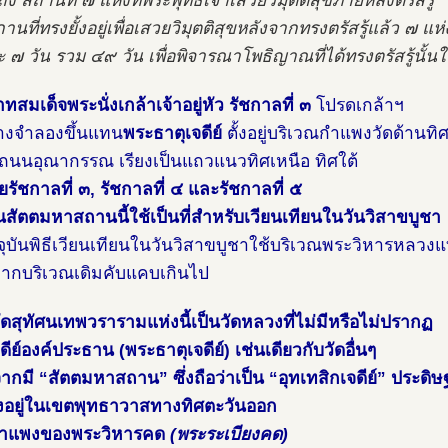
ง สถานที่ ๗ แห่งที่พระพุทธเจ้าเสวยวิมุตติสุขภายหลังตรัสรู้
านที่ทรงยั้งอยู่เพื่อเสวยวิมุตติสุขหลังจากทรงตรัสรู้แล้ว ๗ แห่
ะ ๗ วัน รวม ๔๙ วัน เพื่อพิจารณาโพธิญาณที่ได้ทรงตรัสรู้นั้นใ
สมเด็จพระนั่งเกล้าเจ้าอยู่หัว รัชกาลที่ ๓
โปรดเกล้าฯ
้างจำลองขึ้นแทน
พระธาตุเจดีย์
ตั้งอยู่บริเวณกำแพงวัดด้านท
บถนนอุณากรรณ เรียงเป็นแถวแนวทิศเหนือ ทิศใต้
ยรัชกาลที่ ๓, รัชกาลที่ ๔ และรัชกาลที่ ๕
ณสัตตมหาสถานนี้ใช้เป็นที่สำหรับเวียนเทียนในวันวิสาขบูชา
จุบันพิธีเวียนเทียนในวันวิสาขบูชาใช้บริเวณพระวิหารหลวง
งจากบริเวณเดิมคับแคบเกินไป
 วัดสุทัศนเทพวรารามแห่งนี้เป็นวัดหลวงที่ไม่มีหรือไม่ปรากฏ
ีย์องค์ประธาน (พระธาตุเจดีย์) เช่นเดียวกับวัดอื่นๆ
งจากมี “สัตตมหาสถาน” ซึ่งถือว่าเป็น “อุทเทสิกเจดีย์” ประด
้งอยู่ในเขตพุทธาวาสทางทิศตะวันออก
ำแพงของพระวิหารคด
(พระระเบียงคด)