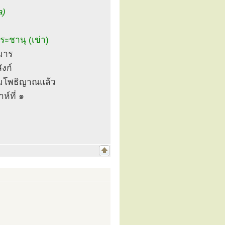
a)
ะชานุ (เข่า)
ามาร
ังก์
สัมโพธิญาณแล้ว
ห์ที่ ๑