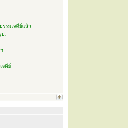
ธรรมเจดีย์แล้ว
ูป,
ฯ
จดีย์