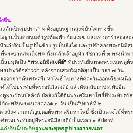
๋งจีน
ีนสลักเป็นรูปปราสาท ตั้งอยู่บนฐานสูงมีบันไดทางขึ้น
ังฐานปั้นลายนูนต่ำรูปท้องฟ้า ก้อนเมฆ และเทวดารำล่องลอย
้าเก๋งจีนเป็นรูปปั้นช้าง รูปปั้นสิงโต และรูปจำลองพระอนิมิสเ
ที่พระบาทสมเด็จพระนั่งเกล้าเจ้าอยู่หัว รัชกาลที่ ๓ ทรงนำ
นนี้สมมุติเป็น
“พระอนิมิสเจดีย์”
ที่ประทับยืนทอดพระเนตรดูต้
ทธประวัติกล่าวว่า หลังจากเสวยวิมุตติสุขเป็นเวลา ๗ วัน
ด็จออกจากต้นพระศรีมหาโพธิ์ ไปทางทิศตะวันออกเฉียงเหนือ
ค์ได้ไปประทับที่พระอนิมิสเจดีย์ แล้วหันกลับมาประทับยืน
พ่งดูพระรัตนบัลลังก์ บัลลังก์ใต้ต้นพระศรีมหาโพธิ์ที่ประทับตรัสร
ได้กะพริบพระเนตรตลอด ๗ วัน เป็นสัปดาห์ที่ ๒
แสดงถึงความกตัญญูต่อต้นพระศรีมหาโพธิ์ ซึ่งเป็นควงไม้ที่พระ
์ทรงประทับอยู่ที่พระอนิมิสเจดีย์เป็นเวลา ๑ สัปดาห์
เก๋งจีนนี้ประดิษฐาน
พระพุทธรูปปางถวายเนตร