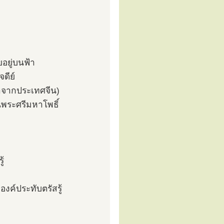
อยู่บนฟ้า
จดีย์
มาจากประเทศจีน)
นพระศรีมหาโพธิ์
ู้
องค์ประทับตรัสรู้