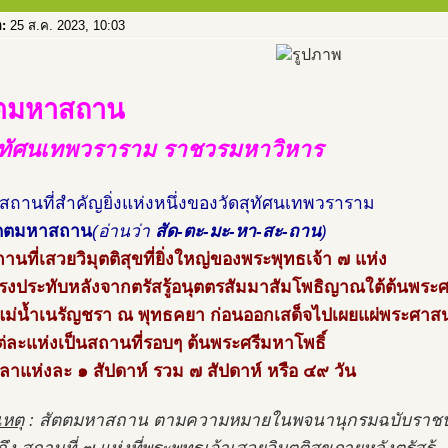
อ:
25 ส.ค. 2023, 10:03
ตตมหาสถาน
สุทัศนเทพวราราม ราชวรมหาวิหาร
ยสถานที่สำคัญยิ่งแห่งหนึ่งของวัดสุทัศนเทพวราราม
ัตตมหาสถาน
(อ่านว่า
สัด-ตะ-มะ-หา-สะ-ถาน
)
านที่เสวยวิมุตติสุขที่ยิ่งใหญ่ของพระพุทธเจ้า ๗ แห่ง
้ทรงประทับหลังจากตรัสรู้อนุตตรสัมมาสัมโพธิญาณใต้ต้นพระศ
่งแม่น้ำเนรัญชรา ณ พุทธคยา ก่อนออกเสด็จไปเผยแผ่พระศาส
่ละแห่งเป็นสถานที่รอบๆ ต้นพระศรีมหาโพธิ์
วลาแห่งละ ๑ สัปดาห์ รวม ๗ สัปดาห์ หรือ ๔๙ วัน
หตุ
: สัตตมหาสถาน ตามความหมายในพจนานุกรมฉบับราช