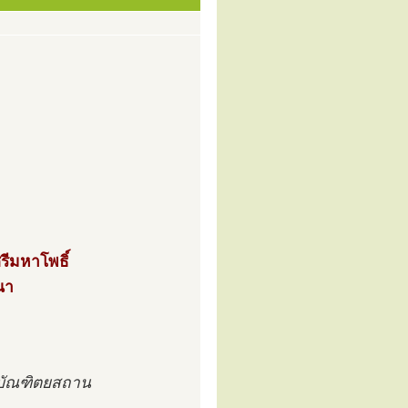
รีมหาโพธิ์
นา
บัณฑิตยสถาน