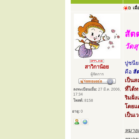
เมื่
สั
วัด
ปูชนี
สาวิกาน้อย
คือ
ส
ผู้จัดการ
เป็นสถ
ที่ได
ลงทะเบียนเมื่อ:
27 มี.ค. 2006,
17:34
ริมฝั
โพสต์:
8158
โดยแต
อายุ:
0
เป็นเ
หมายเ