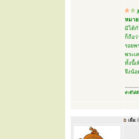
หมายถึ
มิได้
ก็ถือว
รอยพร
พระเค
ทั้งนี
จึงน้
...........
ทำดีได้ดี
เมื่อ:
0