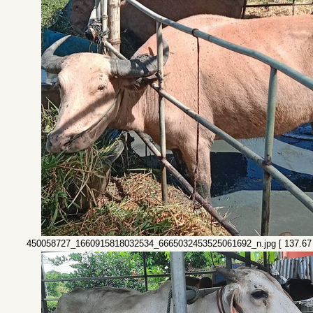
450058727_1660915818032534_6665032453525061692_n.jpg [ 137.67 KiB