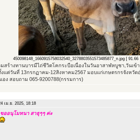
450098148_1660915758032540_3278803551573485877_n.jpg [ 91.66 KiB 
วมสร้างทานบารมีไถ่ชีวิตโคกระบือเนื่องในวันอาสาฬหบูชา,วันเข้
ตั้งแต่วันที่ 13กรกฏาคม-12สิงหาคม2567 มอบแก่เกษตรกรจังหวั
นเอง สอบถาม 065-9200788(กรรมการ)
4 เม.ย. 2025, 18:18
ขออนุโมทนา สาธุๆๆ ค่ะ