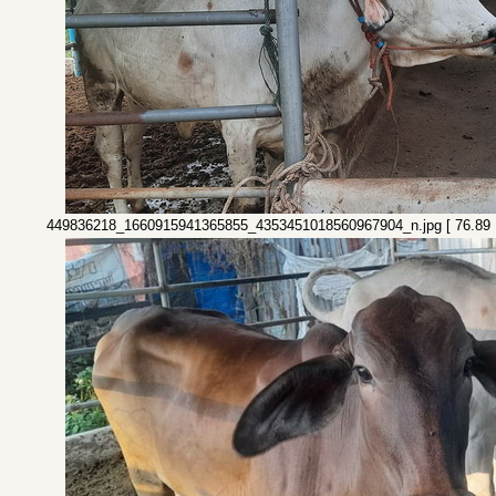
449836218_1660915941365855_4353451018560967904_n.jpg [ 76.89 KiB 