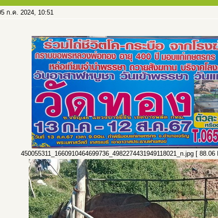
5 ก.ค. 2024, 10:51
450055311_1660910464699736_4982274431949118021_n.jpg [ 88.06 KiB 