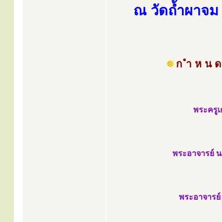
ณ วัดถ้ำผาจม 
ก ำ ห น ด
พระครูเ
พระอาจารย์ นวล
พระอาจารย์ ป