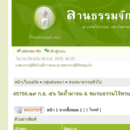
สมัครสมาชิก
เข้าสู่ระบบ
วันเวลาปัจจุบัน 09 ส.ค. 2026, 00:26
แสดงกระทู้ที่ยังไม่มีการตอบ
|
แสดงกระทู้ที่เปิดดูแล้ว
หน้าเว็บบอร์ด
»
กลุ่มสนทนา
»
สนทนาธรรมทั่วไป
45750.๒๙ ก.ย. ๕๖ วัดถ้ำผาจม & ชมรมธรรมไร้พร
หน้า
1
จากทั้งหมด
1
[ 1 โพสต์ ]
ตัวอย่างพิมพ์
เจ้าของ
ข้อความ