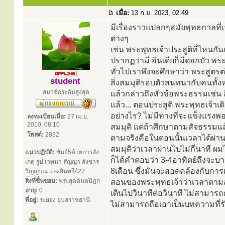
เมื่อ:
13 ก.ย. 2023, 02:49
มีเรื่องราวแปลกๆสมัยพุทธกาลที่เ
ต่างๆ
เช่น พระพุทธเจ้าประสูติที่ไหนกั
ปรากฏว่ามี อินเดียก็มีดอกบัว พ
ทั่วไปเราพึงจะศึกษาว่า พระสูตรต่า
student
สิ่งสมมุติรอบตัวสนทนากับคนทั้งห
สมาชิกระดับสูงสุด
แล้วกล่าวถึงหัวข้อพระธรรมเช่น อ
แล้ว... ตอนประสูติ พระพุทธเจ้าเด
อย่างไร? ไม่มีทางที่จะแข็งแรงพอ 
ลงทะเบียนเมื่อ:
27 เม.ย.
2010, 08:10
สมมุติ แต่ถ้าศึกษาตามสัจธรรมแล้
โพสต์:
2832
ตามจริงคือในตอนนั้นเวลาได้ผ่าน
สมมุติว่าเวลาผ่านไปไม่กี่นาที 
แนวปฏิบัติ:
ขันธ์5ด้วยการสัง
ก็ได้คำตอบว่า 3-4อาทิตย์ถึงจะ
เกตุ รูป เวทนา สัญญา สังขาร
8เดือน ซึ่งมันจะสอดคล้องกับการ
วิญญาณ และอินทรีย์22
สิ่งที่ชื่นชอบ:
พระสุตตันตปิฎก
สอนของพระพุทธเจ้าว่าเวลาตามสถ
อายุ:
0
เดินไปวินาทีต่อวินาที ไม่สามาร
ที่อยู่:
ระยอง อุบลราชธานี
ไม่สามารถถือเอาเป็นบทความที่ร