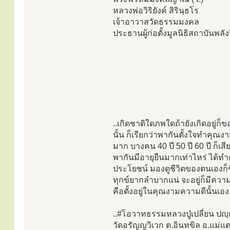
หลวงพ่อวิริยังค์ สิรินฺธโร
เจ้าอาวาสวัดธรรมมงคล
ประธานผู้ก่อตั้งมูลนิธิสถาบันพลั
..เกิดชาติใดภพใดถ้ายังเกิดอยู่ก
นั้น ก็เรียกว่าพากันตั้งใจทำคุณ
มาก บางคน 40 ปี 50 ปี 60 ปี ก็
พากันมีอายุยืนมากเท่าไหร่ ได้ทำ
ประโยชน์ มองดูชีวิตของตนเองก็ชื
ทุกข์ยากลำบากแน่ จะอยู่ก็มีความ
คือตั้งอยู่ในคุณงามความดีนั้นเอง.
..#โอวาทธรรมหลวงปู่เปลี่ยน ปญฺ
วัดอรัญญวิเวก ต.อินทขิล อ.แม่แต