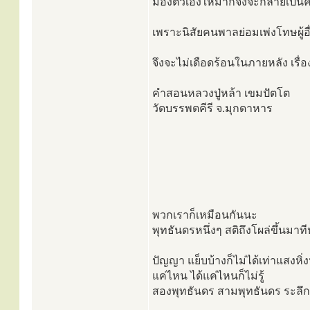
มองตัวเองให้มากจึงจะกลายเป็นคนด
เพราะนิสัยคนพาลย่อมเพ่งโทษผู้อื่
จึงจะไม่เดือดร้อนในภายหลัง เรื่
คำสอนหลวงปู่หล้า เขมปัตโต
วัดบรรพตคีรี จ.มุกดาหาร
พวกเราก็เหมือนกันนะ
พุทธันดรหนึ่งๆ สติถึงโผล่ขึ้นมาทีห
ปัญญา แย็บบ้างก็ไม่ได้เท่าแสงหิ่
แค่ไหน ได้แค่ไหนก็ไม่รู้
สองพุทธันดร สามพุทธันดร ระลึกสติไ