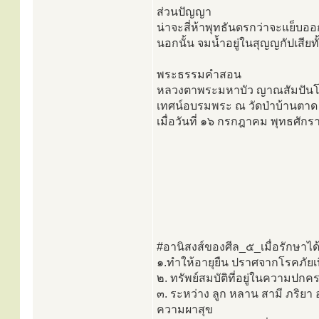
ส่วนปัญญา
น่าจะสี่ห้าพุทธันดรกว่าจะแย็บออ
นอกนั้น จมน้ำอยู่ในสุญญกัปเสียทั้
พระธรรมคำสอน
หลวงตาพระมหาบัว ญาณสัมปัน
เทศน์อบรมพระ ณ วัดป่าบ้านตาด
เมื่อวันที่ ๑๖ กรกฎาคม พุทธศั
#อานิสงส์ของศีล_๕_เมื่อรักษาได
๑.ทำให้อายุยืน ปราศจากโรคภัยเ
๒. ทรัพย์สมบัติที่อยู่ในความปก
๓. ระหว่าง ลูก หลาน สามี ภริยา อย
ความผาสุข