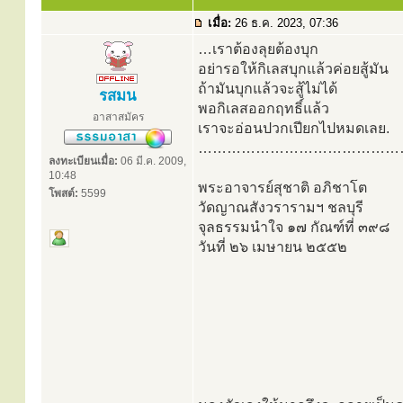
เมื่อ:
26 ธ.ค. 2023, 07:36
…เราต้องลุยต้องบุก
อย่ารอให้กิเลสบุกแล้วค่อยสู้มัน
ถ้ามันบุกแล้วจะสู้ไม่ได้
รสมน
พอกิเลสออกฤทธิ์แล้ว
อาสาสมัคร
เราจะอ่อนปวกเปียกไปหมดเลย.
……………………………………
ลงทะเบียนเมื่อ:
06 มี.ค. 2009,
10:48
พระอาจารย์สุชาติ อภิชาโต
โพสต์:
5599
วัดญาณสังวรารามฯ ชลบุรี
จุลธรรมนำใจ ๑๗ กัณฑ์ที่ ๓๙๘
วันที่ ๒๖ เมษายน ๒๕๕๒