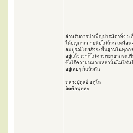
สำหรับการบำเพ็ญปารมิตาทั้ง ๖ ก็
ได้บุญมากมายนับไม่ถ้วน เหมือนจำน
สมบูรณ์โดยสัจจะพื้นฐานในทุกกรณีอ
อยู่แล้ว เราก็ไม่ควรพยายามจะเพิ่ม
ซึ่งไร้ความหมายเหล่านั้นไม่ใช่
อยู่เฉยๆ ก็แล้วกัน
หลวงปู่ดูลย์ อตุโล
จิตคือพุทธะ