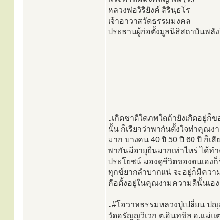
หลวงพ่อวิริยังค์ สิรินฺธโร
เจ้าอาวาสวัดธรรมมงคล
ประธานผู้ก่อตั้งมูลนิธิสถาบันพลั
..เกิดชาติใดภพใดถ้ายังเกิดอยู่ก
นั้น ก็เรียกว่าพากันตั้งใจทำคุณ
มาก บางคน 40 ปี 50 ปี 60 ปี ก็
พากันมีอายุยืนมากเท่าไหร่ ได้ทำ
ประโยชน์ มองดูชีวิตของตนเองก็ชื
ทุกข์ยากลำบากแน่ จะอยู่ก็มีความ
คือตั้งอยู่ในคุณงามความดีนั้นเอง.
..#โอวาทธรรมหลวงปู่เปลี่ยน ปญฺ
วัดอรัญญวิเวก ต.อินทขิล อ.แม่แต