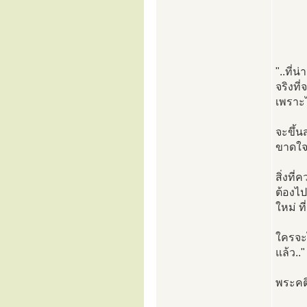
"..ที่
จริงที
เพราะไ
จะขึ้น
ขาดใจ
สิ่งที
ต้องไป
ใหม่ ท
ใครจะไ
แล้ว.."
พระคต