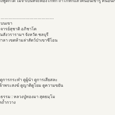
้องพูดก็ได้ ไม่จำเป็นที่จะต้องโกหก ถ้าโกหกแล้วคนอื่นเขารู้ คนอื่นเ
.
……………………………………
ะบนเขา
จารย์สุชาติ อภิชาโต
สังวรารามฯ จังหวัด ชลบุรี
าลา เขตห้ามล่าสัตว์ป่าเขาชีโอน
 ดูการกระทำ ดูผู้นำ ดูการเสียสละ
จ้าพระสงฆ์ ดูญาติดูโยม ดูความขยัน
ธรรม : หลวงปู่ทองมา สุตธมฺโม
ัดถ้ำกวาง