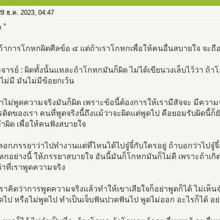
8 ธ.ค. 2023, 04:47
 ”
ถ้าการโกหกผิดศีลข้อ ๔ แต่ถ้าเราโกหกเพื่อให้คนอื่นสบายใจ จะถื
ารย์ : ผิดทั้งนั้นแหละถ้าโกหกมันก็ผิด ไม่ได้เขียนวงเล็บไว้ว่า ถ
ไม่มี มันไม่มีข้อยกเว้น
าไม่พูดความจริงมันก็ผิด เพราะข้อนี้ต้องการให้เรามีสัจจะ มีความจร
รดิตของเรา คนที่พูดจริงนี้ถึงแม้ว่าจะผิดแต่พูดไป คือยอมรับผิดนี้ก็
ทำผิด เพื่อให้คนฟังสบายใจ
ลอกภรรยาว่าไปทำงานแต่ที่ไหนได้ไปจู๋จี๋กับใครอยู่ ถ้าบอกว่าไปจู๋จี
กอย่างนี้ ให้ภรรยาสบายใจ อันนี้มันก็โกหกมันก็ไม่ดี เพราะถ้าเกิดเ
าที่เราพูดความจริง
เราคิดว่าการพูดความจริงแล้วทำให้เขาเสียใจก็อย่าพูดก็ได้ ไม่เห็น
พูดไป หรือไม่พูดไป ทำเป็นเจ็บฟันปวดฟันไป พูดไม่ออก อะไรก็ได้ อ