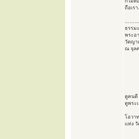
ก็ไม่ต
ถือเรา
……
ธรรม
พระอา
วัดญาณ
ณ จุลศ
ดูคนดี
ดูพระเ
โอวาท
แห่ง ว