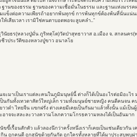
มอยู่ที่ใจนั่นแล ต่อไปท่านจงรักษาระดับจิตระดับความเพียรไว้ให้ดีอ
ต ฐานของธรรม ฐานของความเชื่อมั่นในธรรม และฐานแห่งมรรคผลนิ
มแข็งต่อความเพียรถ้าอยากพ้นทุกข์ การพ้นทุกข์ต้องพ้นที่นั่นแน่นอนไ
ำให้เสียเวลา เรามิใช่คนตาบอดพอจะลูบคลำ.."
วินัยธร(หลวงปู่มั่น ภูริทตฺโต)วัดป่าสุทธาวาส อ.เมือง จ. สกลน
ือชีวประวัติของหลวงปู่ขาว อนาลโย
อนจะมาเป็นเราแต่ละคนในภูมิมนุษย์นี้ ต่างก็ได้เป็นอะไรต่อมิอะไ
 เป็นกันทั้งเทวดาสัตว์ใหญ่เล็ก รวมทั้งมนุษย์ชายหญิง คนดีคนจ
ขาวดำ ไทยจีน แขกฝรั่ง ต่างเคยมีเคยเป็นกันมาแล้วทั้งนั้น แม้เป็นผู
ละอาจจะสละละวางความโลภความโกรธความหลงได้เป็นอันมาก
ุนัขขี้เรื้อนสักตัว แล้วลองนึกว่าครั้งหนึ่งเราก็เคยเป็นเช่นเดียวกั
ิน ถูกคนตี ถูกสุนัขด้วยกันกัด ถูกใครทั้งหลายที่ได้มาประสบพบผ่