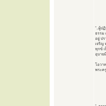
"..ผู้
ธรรม ตา
อยู่ ป
เจริญ 
ทุกข์ 
อุบายม
โอวา
พระครู