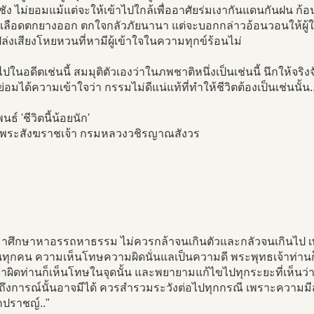
ชัง ไม่ยอมแม้แต่จะให้เข้าไปใกล้เพื่ออาศัยร่มเงากันแดนกันฝน ก้อนอ
งเลือดตกยางออก ตกใจกลัวภัยนานา แต่จะบอกกล่าวอ้อนวอนให้ผู้ใด
ปล่งเสียงโหยหวนที่หามีผู้เข้าใจในความทุกข์ร้อนไม่
ไปในอดีตเช่นนี้ สมมุติตัวเองว่าในภพชาติหนึ่งเป็นเช่นนี้ นึกให้จริ
่อมได้ความเข้าใจว่า กรรมไม่ดีแน่แท้ที่ทำให้ชีวิตต้องเป็นเช่นนั้น.
ธ์ 'ชีวิตนี้น้อยนัก'
จพระสังฆราชเจ้า กรมหลวงวชิรญาณสังวร
ามาศึกษาหาอรรถหาธรรม ไม่ควรกล้าจนเกินตัวและกลัวจนเกินไป 
ันทุกคน ความเห็นโทษความผิดนั่นแลเป็นความดี พระพุทธเจ้าท่า
นว่าผิดท่านก็เห็นโทษในจุดนั้น และพยายามแก้ไขไปทุกระยะที่เห็นว่าผิ
่ถึงการณ์นั้นอาจมีได้ ควรสำรวมระวังต่อไปทุกกรณี เพราะความมี
กปราชญ์.."