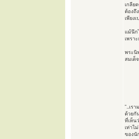
เกลียด
ต้องถึ
เพียงเ
แม้นึก
เพราะย
พระนิพน
สมเด็
"..เร
ด้วยก
ที่เห็
เท่าไม
ของนั