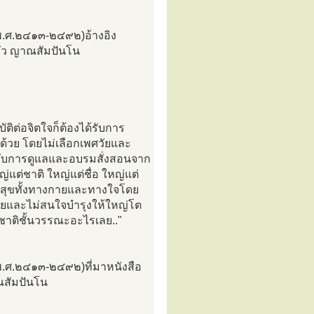
ร(พ.ศ.๒๔๑๓-๒๔๙๒)อ้างอิง
บัว ญาณสัมปันโน
ัติต่อจิตใจก็ต้องได้รับการ
 ด้วย โดยไม่เลือกเพศวัยและ
ด้รับการดูแลและอบรมสั่งสอนจาก
แต่ชาติ ใหญ่แต่ชื่อ ใหญ่แต่
นสุขทั้งทางกายและทางใจโดย
ตด้วยและไม่สนใจบำรุงให้ใหญ่โต
ะชาติชั้นวรรณะอะไรเลย.."
ร(พ.ศ.๒๔๑๓-๒๔๙๒)ที่มาหนังสือ
ณสัมปันโน