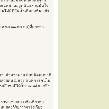
ย่าให้เสื่อมได้ นั่นแลคือฐาน
พพานอยู่ที่นั่นแล จงมั่นใจ
ม่มีที่อื่นเป็นที่หลุดพ้น อย่า
คร(พ.ศ.๒๔๑๓-๒๔๙๒)ที่มาจาก
ร มาแล้วมากมาย นับชนิดนับชาติ
น คนสวยคนไม่สวย คนพิการคนไม่
้ระลึกชาติได้ก็จะสลดสังเวชยิ่ง
น เคยกระเซอะกระเซิงเที่ยวหา
านแสดงกิริยาวาจารังเกียจ