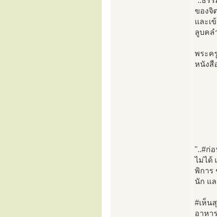
"..ธรร
ของจิ
และเข้
ลูบคล
พระครู
หนังส
"..#ก่
ไม่ได้
พิการ 
นัก แ
#เห็นส
อาหารก