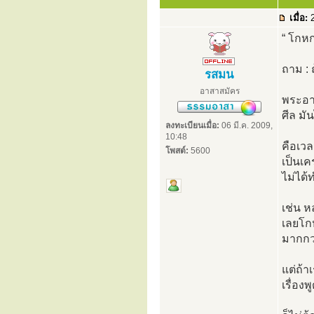
เมื่อ:
2
“ โกหก
ถาม : 
รสมน
อาสาสมัคร
พระอาจ
ศีล มัน
ลงทะเบียนเมื่อ:
06 มี.ค. 2009,
10:48
คือเวล
โพสต์:
5600
เป็นเค
ไม่ได้
เช่น ห
เลยโกห
มากกว่
แต่ถ้า
เรื่อง