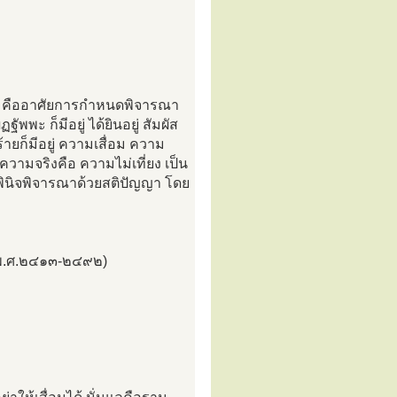
็ตาม คืออาศัยการกำหนดพิจารณา
ัพพะ ก็มีอยู่ ได้ยินอยู่ สัมผัส
ร้ายก็มีอยู่ ความเสื่อม ความ
วามจริงคือ ความไม่เที่ยง เป็น
า พินิจพิจารณาด้วยสติปัญญา โดย
คร(พ.ศ.๒๔๑๓-๒๔๙๒)