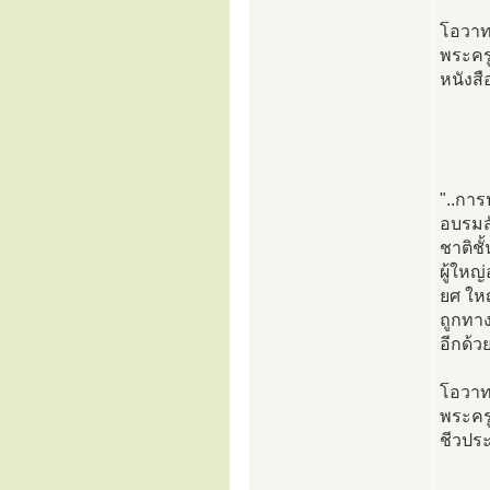
โอวา
พระครู
หนังส
"..การ
อบรมสั
ชาติชั
ผู้ใหญ
ยศ ให
ถูกทาง
อีกด้ว
โอวา
พระครู
ชีวปร