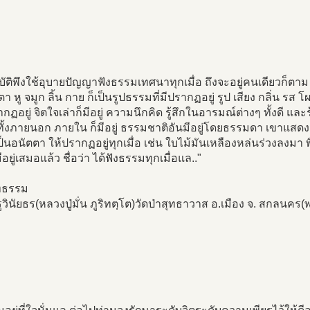
ปฏิบัติพึงใช้อุบายปัญญาฟังธรรมเทศนาทุกเมื่อ ถึงจะอยู่คนเดียวก
 หู จมูก ลิ้น กาย ก็เป็นรูปธรรมที่มีปรากฏอยู่ รูป เสียง กลิ่น รส โผฏฐ
รากฏอยู่ จิตใจเล่าก็มีอยู่ ความนึกคิด รู้สึกในอารมณ์ต่างๆ ทั้งดี และ
ทั้งภายนอก ภายใน ก็มีอยู่ ธรรมชาติอันมีอยู่โดยธรรมดา เขาแสดงค
เป็นอนัตตา ให้ปรากฏอยู่ทุกเมื่อ เช่น ใบไม้มันเหลืองหล่นร่วงลงม
ีอยู่เสมอแล้ว ชื่อว่า ได้ฟังธรรมทุกเมื่อแล.."
ทธรรม
วินัยธร(หลวงปู่มั่น ภูริทตฺโต)วัดป่าสุทธาวาส อ.เมือง จ. สกลน