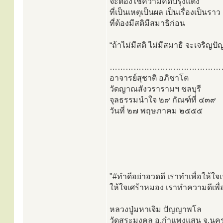
จะต้องใช้ความคิดปรุงแต่ง
ที่เป็นเหตุเป็นผล เป็นเรื่องเป็นราว
ที่ต้องมีสติมีสมาธิก่อน
“ถ้าไม่มีสติ ไม่มีสมาธิ จะเจริญปั
……………………………………
อาจารย์สุชาติ อภิชาโต
วัดญาณสังวรารามฯ ชลบุรี
จุลธรรมนำใจ ๒๙ กัณฑ์ที่ ๔๓๙
วันที่ ๒๗ พฤษภาคม ๒๕๕๕
"#ทำดีอย่าอวดดี เราทำเพื่อให้ใจเ
ให้ใจเศร้าหมอง เราทำความดีเพื่
หลวงปู่มหาเจิม ปัญญาพโล
วัดสระมงคล อ.กำแพงแสน จ.นค