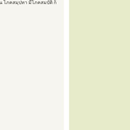
ีเสน โภคสมฺปทา มีโภคสมบัติ ก็