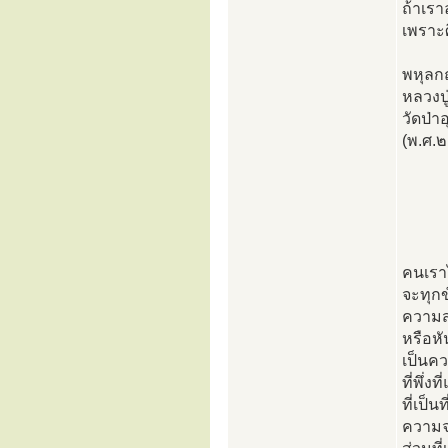
ถ้าเรา
เพราะศ
พหุลก
หลวงปู
วัดป่
(พ.ศ.
คนเรา
จะทุก
ความส
หรือหั
เป็นคว
ที่พึ่ง
ที่เป็น
ความจร