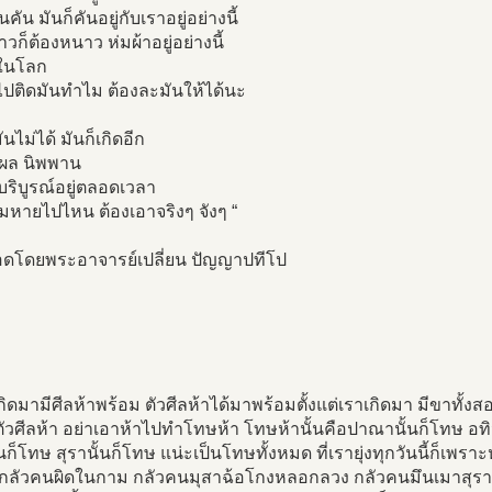
คัน มันก็คันอยู่กับเราอยู่อย่างนี้
วก็ต้องหนาว ห่มผ้าอยู่อย่างนี้
่ในโลก
ไปติดมันทำไม ต้องละมันให้ได้นะ
ันไม่ได้ มันก็เกิดอีก
ผล นิพพาน
มบริบูรณ์อยู่ตลอดเวลา
่อมหายไปไหน ต้องเอาจริงๆ จังๆ “
อดโดยพระอาจารย์เปลี่ยน ปัญญาปทีโป
เกิดมามีศีลห้าพร้อม ตัวศีลห้าได้มาพร้อมตั้งแต่เราเกิดมา มีขาทั้งสอ
วศีลห้า อย่าเอาห้าไปทำโทษห้า โทษห้านั้นคือปาณานั้นก็โทษ อทิ
้นก็โทษ สุรานั้นก็โทษ แน่ะเป็นโทษทั้งหมด ที่เรายุ่งทุกวันนี้ก็เพร
กลัวคนผิดในกาม กลัวคนมุสาฉ้อโกงหลอกลวง กลัวคนมึนเมาสุราสา