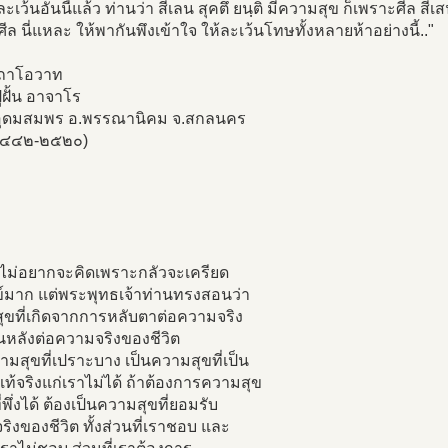
ละเว้นอันนี้แล้ว ท่านว่า สีเลน สุคตึ ยนฺติ มีความสุข ก็เพราะศีล ส
ีล นี่แหละ ให้พากันพึงเข้าใจ ให้ละเว้นโทษทั้งหลายห้าอย่างนี้.."
ถาโอวาท
่ฝั้น อาจาโร
าอุดมสมพร อ.พรรณานิคม จ.สกลนคร
๒๔๔๒-๒๕๒๐)
ไม่อยากจะคิดเพราะกลัวจะเครียด
ข์มาก แต่พระพุทธเจ้าท่านทรงสอนว่า
ุขที่เกิดจากการหลับตาต่อความจริง
นหลังต่อความจริงของชีวิต
ามสุขที่เปราะบาง เป็นความสุขที่เป็น
ที่แท้จริงแก่เราไม่ได้ ถ้าต้องการความสุข
ที่พึ่งได้ ต้องเป็นความสุขที่ยอมรับ
ิงของชีวิต ทั้งส่วนที่เราชอบ และ