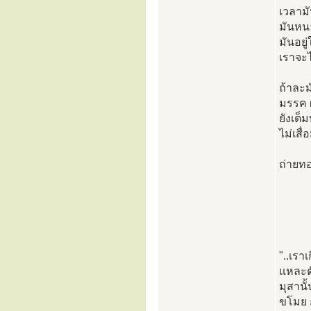
เวลามัน
มันหนา
มันอยู
เราจะ
ถ้าละม
มรรค 
ยังเต็
ไม่เสื
ถ่ายท
"..เรา
แหละตั
มุสานั
ขโมย 