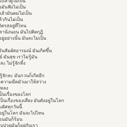
ีแล้วดูไม่เป็น
วมันฟังไม่เป็น
แล้วมันดมไม่เป็น
ล้วกินไม่เป็น
ิดรสอยู่ที่ไหน
ลานั่งนอน มันไปติดกุฏิ
ยู่อย่างนั้น มันละไม่เป็น
ันสัมผัสอารมณ์ มันเกิดขึ้น
์ มันสุข เราไม่รู้มัน
กละ ไม่รู้จักทิ้ง
่รู้จักละ มันกวนก็เกิดอีก
ำความมืดมัวเมาให้สว่าง
ปหลง
ป็นเรื่องของโลก
็เป็นเรื่องของเสียง มันดังอยู่ในโลก
ัมผัสทุกวันนี้
ีอยู่ในโลก มันจะไปไหน
อนมันก็ร้อน
็บป่วยมันก็อยู่กับเรา