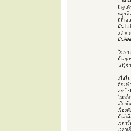
ตามันม
มีหูแล้
จมูกมี
มีลิ้นแ
มันไปต
แล้วเว
มันติดอ
ใจเราม
มันทุกข
ไม่รู้จั
เมื่อไม
ต้องท
อย่าไ
โลกก็เ
เสียงก
เรื่องส
มันก็ม
เวลาร้
เวลาเจ