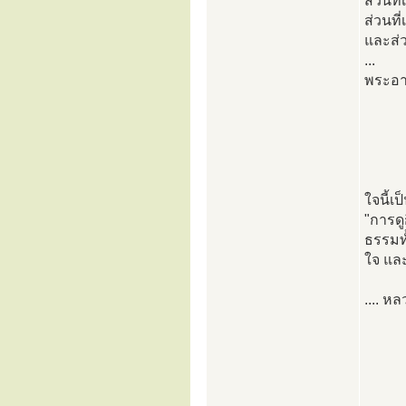
ส่วนที
ส่วนที
และส่ว
...
พระอา
ใจนี้เป
"การดู
ธรรมทั้
ใจ และด
.... หล