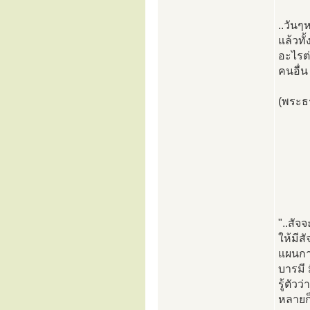
..วันๆ
แล้วทั
อะไรต่
คนอื่น
(พระธ
"..สัจ
ให้มีส
แผนกา
บารมี 
รู้ตัว
หลายก็