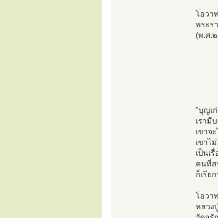
โอวา
พระรา
(พ.ศ
"บุญเก
เรามีบ
เขาจะไ
เขาไม่
เป็นเร
คนที่ส
ก็เรีย
โอวา
หลวงปู
วัดอรั