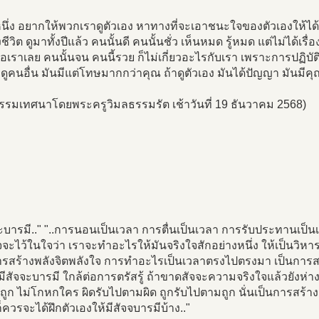
หนึ่ง อยากให้พวกเราดูตัวเอง หาทางที่จะเอาชนะใจของตัวเองให้ได้ 
้งชีวิต ดูมาทั้งปีแล้ว คนนั้นดี คนนั้นชั่ว เห็นหมด รู้หมด แต่ไม่ได้เร
อเราเลย คนนั้นจน คนนี้รวย ก็ไม่เกี่ยวอะไรกับเรา เพราะการปฏิบัติ
 ดูคนอื่น มันมีแต่โทษมากกว่าคุณ ถ้าดูตัวเอง มันได้ปัญญา มันมีค
รรมเทศนาโดยพระครูวิมลธรรมรัต เช้าวันที่ 19 ธันวาคม 2568)
จะบารมี.." "..การนอนเป็นเวลา การตื่นเป็นเวลา การรับประทานเป็
ัจจะไว้ในใจว่า เราจะทำอะไรให้มันจริงใจสักอย่างหนึ่ง ให้เป็นวิหาร
รสร้างพลังจิตพลังใจ การทำอะไรเป็นเวลาตรงไปตรงมา เป็นการสร้
มีสัจจะบารมี ใกล้ต่อการตรัสรู้ ถ้าขาดสัจจะความจริงใจแล้วยังห่างพร
ว่าถูก ไม่โกหกใคร ผิดรับไปตามผิด ถูกรับไปตามถูก นั่นเป็นการสร้า
ควรจะได้ฝึกตัวเองให้มีสัจจบารมีบ้าง.."