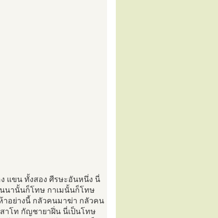
ง แขน ทั้งสอง ศีรษะอันหนึ่ง นี่
นนานั้นก็โทษ กาเมนั้นก็โทษ
าะห้าอย่างนี้ กลัวคนมาฆ่า กลัวคน
โท กัญชายาฝิ่น นี่เป็นโทษ