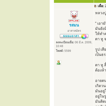
เมื่อ:
2
หลวงปู
“ เอาม
รสมน
มันยัง
อาสาสมัคร
ให้ทำ
ตา หู 
ลงทะเบียนเมื่อ:
06 มี.ค. 2009,
10:48
รูป เส
โพสต์:
5599
เป็นธ
ตา หู 
ต้องล
อายตนะ
เกิดวน
มันอยู่
อยู่ใน
มันติดอ