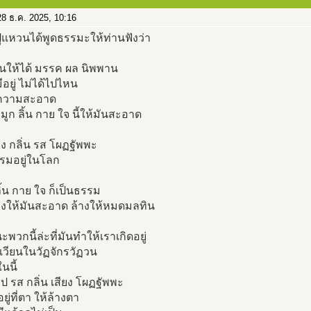
8 ธ.ค. 2025, 10:16
่แหวนได้พูดธรรมะให้ท่านฟังว่า
ันให้ได้ มรรค ผล นิพพาน
มีอยู่ ไม่ได้ไปไหน
ความสะอาด
จมูก ลิ้น กาย ใจ นี้ให้มันสะอาด
ียง กลิ่น รส โผฏฐัพพะ
รรมอยู่ในโลก
ลิ้น กาย ใจ ก็เป็นธรรม
้างให้มันสะอาด ล้างให้หมดมลทิน
พวกนี้ล่ะที่มันทำให้เราเกิดอยู่
เวียนในวัฏจักรวัฏวน
ในนี้
รูป รส กลิ่น เสียง โผฏฐัพพะ
ยู่ที่ตา ให้ล้างตา