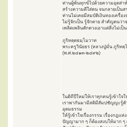
ท่านผู้พ้นทุกข์ไปด้วยความอุตส่าห
สร้างความดีใส่ตน จนกลายเป็
ท่านไม่เคยมีสมบัติเงินทองเครื่
ไม่รู้จักเป็น รู้จักตาย สำคัญตน
เพลิดเพลินตักตวงเอาแต่สิ่งไม่เป
ภูริทตฺตธมฺโมวาท
พระครูวินัยธร (หลวงปู่มั่น ภูริท
(พ.ศ.๒๔๑๓-๒๔๙๒)
ในดิถีปีใหม่ให้เราทุกคนรู้เข้าใ
เราพากันมามีสติมีสัมปชัญญะรู้ตั
อุดมธรรม
ให้รู้เข้าใจเรื่องกรรม เรื่องกฎแ
ปัญญามาก ๆ ก็ต้องสงบให้มาก ๆ ผ