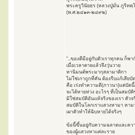
พระครูวินัยธร (หลวงปู่มั่น ภูริท
(พ.ศ.๒๔๑๓-๒๔๙๒)
"..ของดีมีอยู่กับตัวเราทุกคน ก็พา
เมื่อเวลาตายแล้วจึงวุ่นวาย
หานิมนต์พระมากุสลามาติกา
ไม่ใช่เกาถูกที่คัน ต้องรีบแก้เสียบัด
คือ เร่งทำความดี(ภาวนา)แต่บัดนี้
จะได้หายห่วง อะไรๆ ที่เป็นสมบั
มิใช่สมบัติอันแท้จริงของเรา ตัว
สมบัติในโลกเราแสวงหามา หามาท
เผาตัวทำให้ฉิบหายได้จริงๆ
ข้อนี้ขึ้นอยู่กับความฉลาดและคว
ของผู้แสวงหาแต่ละราย