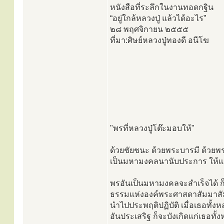
หนังสือที่ระลึกในงานทอดกฐิน
“อยู่ใกล้หลวงปู่ แล้วได้อะไร”
๒๘ พฤศจิกายน ๒๕๕๕
ที่มา:ศิษย์หลวงปู่ทองดี อนีโฆ
"พรที่หลวงปู่โต๊ะมอบให้"
ด้วยชัยชนะ ด้วยพระบารมี ด้วยพร
เป็นมหามงคลนานับประการ ให้แก
พรอันเป็นมหามงคลจะสำเร็จได้ ก
ธรรมแห่งองค์พระศาสดาสัมมาสัม
นำไปประพฤติปฏิบัติ เมื่อเธอทั้
อันประเสริฐ ก็จะบังเกิดแก่เธอทั้