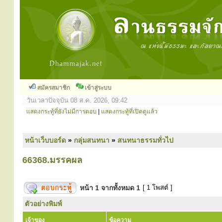
สมัครสมาชิก
เข้าสู่ระบบ
วันเวลาปัจจุบัน 08 ส.ค. 2026, 09:42
แสดงกระทู้ที่ยังไม่มีการตอบ
|
แสดงกระทู้ที่เปิดดูแล้ว
หน้าเว็บบอร์ด
»
กลุ่มสนทนา
»
สนทนาธรรมทั่วไป
66368.มรรคผล
หน้า
1
จากทั้งหมด
1
[ 1 โพสต์ ]
ตัวอย่างพิมพ์
เจ้าของ
ข้อความ