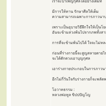
เราจะบำเพ็ญกุศลได้อย่างเต็มที่
มีการให้ทาน รักษาศีลให้เต็ม
ความสามารถเฉพาะการภาวนาปฎิบัต
เพราะเป็นอุบายวิธีฝึกใจให้เป็นโ
อันจะข้ามล่วงพ้นไปจากภพทั้งส
การที่จะข้ามพ้นไปได้ ใจจะไม่หล
ก่อนที่ร่างกายนี้จะสูญสลายตายไป ใ
จะได้ตักตวงเอาบุญกุศล
เอาร่างกายประกอบในการภาวนาปฎิบั
อีกไม่กี่วันใจกับร่างกายก็จะพลั
โอวาทธรรม :
หลวงพ่อทูล ขิปปปัญโญ