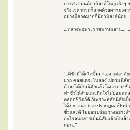
การสวดมนต์อานิสงส์ใหญ่จริงๆ อ
จริง เวลาสวดก็สวดด้วยความเคารพจร
อย่างนี้สวดมากก็มีอานิสงส์น้อย
...หลวงพ่อพระราชพรหมยาน.......
"..ดีชั่วมิได้เกิดขึ้นมาเอง แต่อาศ
ยาก คอยแต่จะไหลลงไปตามนิสัยที่เ
ถ้าลงได้เป็นนิสัยแล้ว ไม่ว่าทาง
ทำชั่วได้ง่ายและติดใจไม่ยอมลดล
ตลอดชีวิตก็ดี ก็เพราะหลักนิสัยเ
ได้ง่าย จนกว่าจะปรากฏผลเป็นน้ำเช
ชั่วและดี ไม่ยอมปล่อยวางอย่างง่
อะไรจนกลายเป็นนิสัยแล้วเป็นสิ่
ก่อน.."