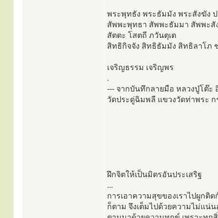
พระพุทธัง พระธัมมัง พระสังฆัง ป
สัพพะพุทธา สัพพะธัมมา สัพพะส
สัตตะ โสตถี ภวันตุเต
สิทธิกิจจัง สิทธิธัมมัง สิทธิลาโภ 
เจริญธรรม เจริญพร
.
--- จากบันทึกลายมือ หลวงปู่โต๊ะ
วัดประดู่ฉิมพลี แขวงวัดท่าพระ
ฝึกจิตให้เป็นมิตรอันประเสริฐ
...
การเอาความสุขของเราไปผูกติดกั
ก็ตาม จึงเต็มไปด้วยความไม่แน่
ตามมาด้วยความทุกข์ เพราะทุกสิ่