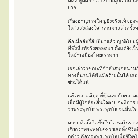
คิดดี พูดดี ทำดี ให้เป็นคุณลักษณ
ยาก
เรื่องอานุภาพใหญ่ยิ่งจริงแท้ขอ
ใน “แสงส่องใจ” นานมาแล้วครั้งหน
คือเมื่อสิบยี่สิบปีมาแล้ว ญาติโยม
ที่พึ่งที่แท้จริงตลอดมา ตั้งแต่ยั
ในบ้านเมืองไทยเรามาก
เธอเล่าว่าขณะที่กำลังสนุกสนานกับ
ทางดิ้นรนให้พ้นมือร้ายนั้นได้ เธ
ช่วยได้แน่
แล้วความมีบุญที่คุ้นเคยกับความเ
เมื่อมีผู้ใกล้จะสิ้นใจตาย จะมีก
ว่าพระพุทโธ พระพุทโธ จนสิ้นใจ
ความคิดนี้เกิดขึ้นในใจเธอในขณะที่
เรียกว่าพระพุทโธช่วยเธอทั้งชีวิ
กล่าว คือท่องพระพุทโธเมื่อชีวิต