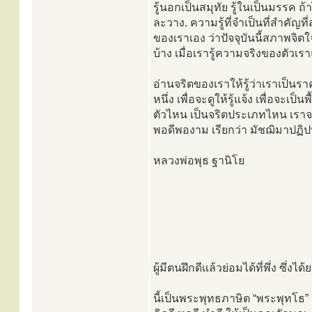
รู้นอกเป็นสมุทัย รู้ในเป็นมรรค ถ้
ละวาง. ความรู้ที่จำเป็นที่สำคัญที่สุด
ของเราเอง ว่าปัจจุบันนี้สภาพจิต
บ้าง เมื่อเรารู้ความจริงของตัวเร
อ่านจริตของเราให้รู้ว่าเราเป็นร
หนึ่ง เพื่อจะดูให้รู้แจ้ง เพื่อจะเ
ตัวไหน เป็นจริตประเภทไหน เราจะได
พอดีพองาม เรียกว่า มัชฌิมาปฏิปท
หลวงพ่อพุธ ฐานิโย
ผู้มีตนฝึกดีแล้วย่อมได้ที่พึ่ง ซึ่งได้
นี้เป็นพระพุทธภาษิต “พระพุทโธ” เป็