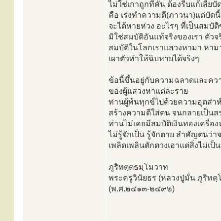
ไม่ใช่เกาถูกที่คัน ต้องรีบแก้เสียบัด
คือ เร่งทำความดี(ภาวนา)แต่บัดนี้
จะได้หายห่วง อะไรๆ ที่เป็นสมบั
มิใช่สมบัติอันแท้จริงของเรา ตัว
สมบัติในโลกเราแสวงหามา หามาท
เผาตัวทำให้ฉิบหายได้จริงๆ
ข้อนี้ขึ้นอยู่กับความฉลาดและคว
ของผู้แสวงหาแต่ละราย
ท่านผู้พ้นทุกข์ไปด้วยความอุตส่าห
สร้างความดีใส่ตน จนกลายเป็
ท่านไม่เคยมีสมบัติเงินทองเครื่
ไม่รู้จักเป็น รู้จักตาย สำคัญตน
เพลิดเพลินตักตวงเอาแต่สิ่งไม่เป
ภูริทตฺตธมฺโมวาท
พระครูวินัยธร (หลวงปู่มั่น ภูริท
(พ.ศ.๒๔๑๓-๒๔๙๒)