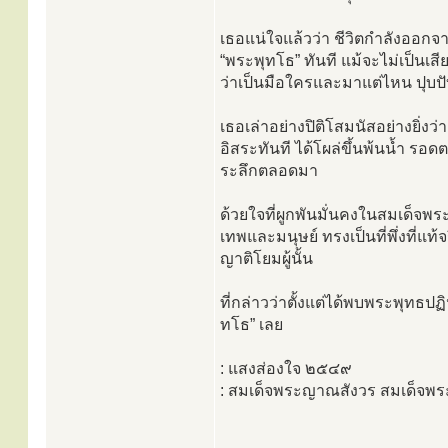
เธอแน่ใจแล้วว่า ชีวิตกำลังออกจ
“พระพุทโธ” ทันที แม้จะไม่เป็นเส
ว่าเป็นมือใครและมาแต่ไหน ปุบปั
เธอเล่าอย่างปิติโสมนัสอย่างยิ่งว
อิสระทันที ได้โผล่ขึ้นพ้นน้ำ รอดตา
ระลึกตลอดมา
ด้วยใจที่ผูกพันมั่นคงในสมเด็จพ
เทพและมนุษย์ ทรงเป็นที่พึ่งที่แท้
ญาติโยมผู้นั้น
ที่กล่าวว่าตั้งแต่ได้พบพระพุทธป
ทโธ” เลย
: แสงส่องใจ ๒๕๔๙
: สมเด็จพระญาณสังวร สมเด็จพ