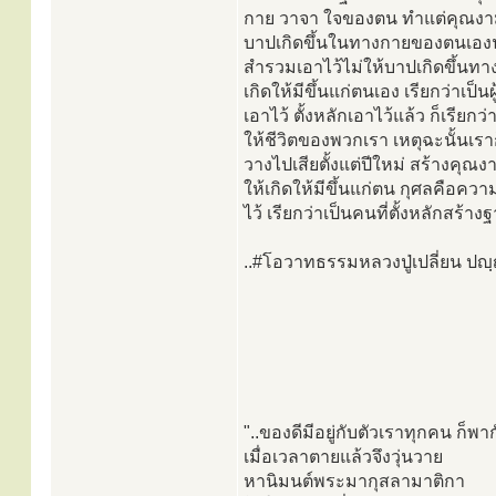
กาย วาจา ใจของตน ทำแต่คุณงามคว
บาปเกิดขึ้นในทางกายของตนเองนั
สำรวมเอาไว้ไม่ให้บาปเกิดขึ้นทา
เกิดให้มีขึ้นแก่ตนเอง เรียกว่าเป็น
เอาไว้ ตั้งหลักเอาไว้แล้ว ก็เรีย
ให้ชีวิตของพวกเรา เหตุฉะนั้นเราก็
วางไปเสียตั้งแต่ปีใหม่ สร้างคุณง
ให้เกิดให้มีขึ้นแก่ตน กุศลคือคว
ไว้ เรียกว่าเป็นคนที่ตั้งหลักสร้า
..#โอวาทธรรมหลวงปู่เปลี่ยน ปญฺ
"..ของดีมีอยู่กับตัวเราทุกคน ก็พา
เมื่อเวลาตายแล้วจึงวุ่นวาย
หานิมนต์พระมากุสลามาติกา