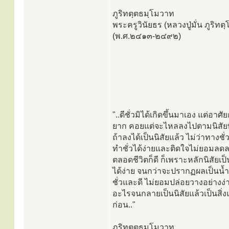
ภูริทตฺตธมฺโมวาท
พระครูวินัยธร (หลวงปู่มั่น ภูริท
(พ.ศ.๒๔๑๓-๒๔๙๒)
"..ดีชั่วมิได้เกิดขึ้นมาเอง แต่อาศ
ยาก คอยแต่จะไหลลงไปตามนิสัยที่เ
ถ้าลงได้เป็นนิสัยแล้ว ไม่ว่าทาง
ทำชั่วได้ง่ายและติดใจไม่ยอมลดล
ตลอดชีวิตก็ดี ก็เพราะหลักนิสัยเ
ได้ง่าย จนกว่าจะปรากฏผลเป็นน้ำเช
ชั่วและดี ไม่ยอมปล่อยวางอย่างง่
อะไรจนกลายเป็นนิสัยแล้วเป็นสิ่
ก่อน.."
ภูริทตฺตธมฺโมวาท