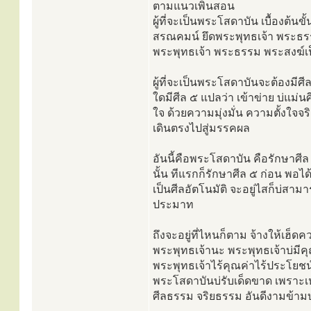
ตามแนวเพิ่นสอน
ผู้ที่จะเป็นพระโสดาบัน เบื้องต้นข
สรณคมน์ ยึดพระพุทธเจ้า พระธรร
พระพุทธเจ้า พระธรรม พระสงฆ์เป
ผู้ที่จะเป็นพระโสดาบันจะต้องมีศี
ใดมีศีล ๕ แปลว่า เข้าข่าย บ่แม่น
ใจ ด้วยความมุ่งมั่น ความตั้งใจจ
เดินตรงไปสู่มรรคผล
อันนี้คือพระโสดาบัน คือรักษาศีล ๕
นั้น ทีแรกก็รักษาศีล ๕ ก่อน พอได้
เป็นศีลอัตโนมัติ จะอยู่ไสก็บ่สามาร
ประมาท
ถึงจะอยู่ที่ไหนก็ตาม จ้างให้เฮ็ด
พระพุทธเจ้านะ พระพุทธเจ้าบ่ม
พระพุทธเจ้าไร้คุณค่าไร้ประโยชน์
พระโสดาบันบ่รับเด็ดขาด เพราะเหต
ศีลธรรม จริยธรรม อันดีงามข้ามบ