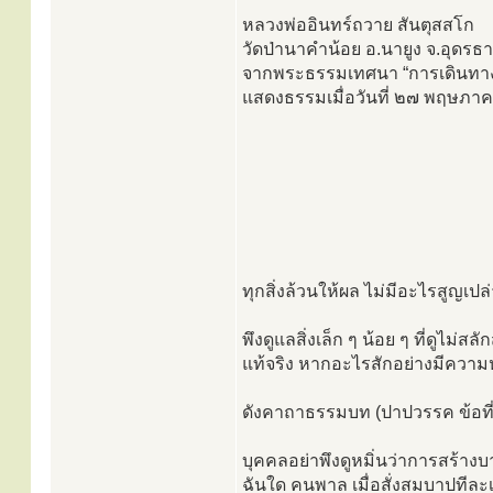
หลวงพ่ออินทร์ถวาย สันตุสสโก
วัดป่านาคำน้อย อ.นายูง จ.อุดรธา
จากพระธรรมเทศนา “การเดินทาง
แสดงธรรมเมื่อวันที่ ๒๗ พฤษภ
ทุกสิ่งล้วนให้ผล ไม่มีอะไรสูญเปล
พึงดูแลสิ่งเล็ก ๆ น้อย ๆ ที่ดูไม่
แท้จริง หากอะไรสักอย่างมีความห
ดังคาถาธรรมบท (ปาปวรรค ข้อที่ 
บุคคลอย่าพึงดูหมิ่นว่าการสร้างบ
ฉันใด คนพาล เมื่อสั่งสมบาปทีละเล