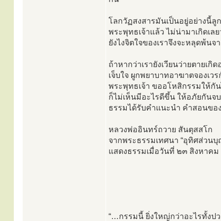
โลกวัฏสงสารมันเป็นอยู่อย่างน
พระพุทธเจ้าแล้ว ไม่น่ามาเกิดเลย
ยังไงจิตใจของเราจึงจะหลุดพ้นจาก
ถ้าหากว่าเรายังเวียนว่ายตายเกิด
เจ็บใจ ผูกพยาบาทอาฆาตจองเวร
พระพุทธเจ้า ขออโหสิกรรมให้กันไ
ก็ไม่เห็นมีอะไรดีขึ้น ให้อภัยกันจบ 
ธรรมได้รับคำแนะนำ คำสอนของพ
หลวงพ่ออินทร์ถวาย สันตุสสโก
จากพระธรรมเทศนา “อุทิศส่วนบุ
แสดงธรรมเมื่อวันที่ ๒๓ สิงหาค
“…กรรมนี้ ยิ่งใหญ่กว่าอะไรทั้ง