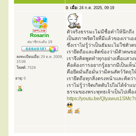
เมื่อ:
24 ก.ค. 2025, 09:19
ตัวจริงธรรมะไม่มีชื่อคำให้นึกถึง
Rosarin
เป็นสภาพจิตใจที่มีแล้วของเราเอ
สมาชิกระดับ 19
ซึ่งเราไม่รู้ว่าเป็นธัมมะไม่ใช่ตัว
เรายึดถือและติดข้องว่ามีตัวตนข
ลงทะเบียนเมื่อ:
29 ต.ค. 2009,
เราจึงคิดพูดทำทุกอย่างเพื่อแสวงห
15:06
คือต้องการอยากรู้อยากมีเป็นเห็
โพสต์:
7529
คือยึดมั่นถือมั่นว่ามีคนสัตว์วัตถุใ
เรายึดถือทุกสิ่งตรงหน้าและคิดว่าม
อายุ:
0
เราไม่รู้ว่าจิตเกิดดับไปไม่ได้จำแบ
ธรรมของพระพุทธเจ้า​เป็นไปเพื่อล
https://youtu.be/QIyawus1SM