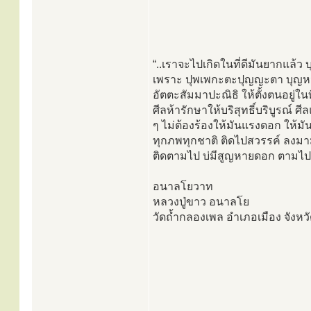
“..เราจะไปเกิดในที่ดีมันยากแล้ว บ
เพราะ ปุพเพกะตะปุญญะตา บุญหนหลั
อัตตะสัมมาปะณิธิ ให้ตั้งตนอยู่ใน
ศีลห้ารักษาให้บริสุทธิ์บริบูรณ์ ศ
ๆ ไม่ต้องร้องให้มันแรงดอก ให้ม
ทุกภพทุกชาติ ติดไปสวรรค์ ลงมามนุ
ติดตามไป บ่มีสูญหายดอก ตามไปจน
อนาลโยวาท
หลวงปู่ขาว อนาลโย
วัดถ้ำกลองเพล อำเภอเมือง จังหว