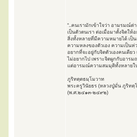
“..คนเรามักเข้าใจว่า อามรมณ์ต่
เป็นตัวตนเรา ต่อเมื่อมาตั้งจิตให้
สิ่งทั้งหลายที่มีความหมายได้ เป
ความหลงของตัวเอง ความเป็นห่ว
อยากที่จะอยู่กับจิตตัวเองคนเดียว
ไม่อยากไป เพราะจิตผูกกับอารมณ์สมา
แต่อารมณ์ความสมมุติทั้งหลายในชา
ภูริทตฺตธมฺโมวาท
พระครูวินัยธร (หลวงปู่มั่น ภูริท
(พ.ศ.๒๔๑๓-๒๔๙๒)