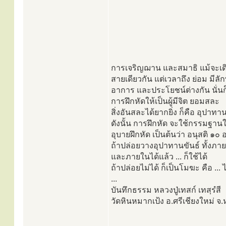
การเจริญฌาน และสมาธิ แม้จะเ
สายเดียวกัน แต่เวลาถึง ย่อม มีล
อาการ และประโยชน์ต่างกัน นั่นก
การฝึกหัดให้เป็นผู้มีจิต ยอมสละ
สิ่งอันสละได้ยากยิ่ง ก็คือ อุปาทา
ดังนั้น การฝึกหัด จะใช้กรรมฐาน
อุบายฝึกหัด เป็นต้นว่า อนุสติ ๑๐
ถ้าปล่อยวางอุปาทานขันธ์ ทั้งภ
และภายในได้แล้ว ... ก็ใช้ได้
ถ้าปล่อยไม่ได้ ก็เป็นโมฆะ คือ ... 
...
บันทึกธรรม หลวงปู่เทสก์ เทสฺรํสี
วัดหินหมากเป้ง อ.ศรีเชียงใหม่ 