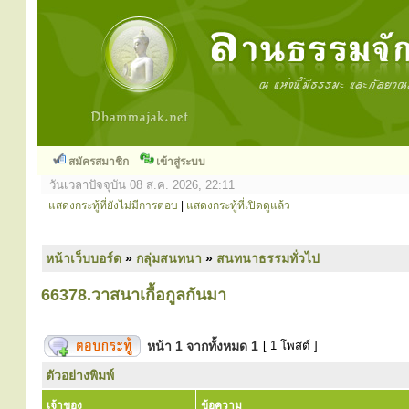
สมัครสมาชิก
เข้าสู่ระบบ
วันเวลาปัจจุบัน 08 ส.ค. 2026, 22:11
แสดงกระทู้ที่ยังไม่มีการตอบ
|
แสดงกระทู้ที่เปิดดูแล้ว
หน้าเว็บบอร์ด
»
กลุ่มสนทนา
»
สนทนาธรรมทั่วไป
66378.วาสนาเกื้อกูลกันมา
หน้า
1
จากทั้งหมด
1
[ 1 โพสต์ ]
ตัวอย่างพิมพ์
เจ้าของ
ข้อความ