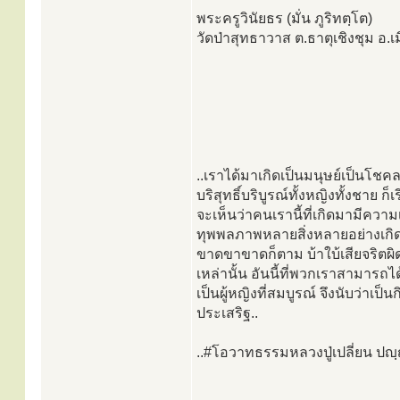
พระครูวินัยธร (มั่น ภูริทตฺโต)
วัดป่าสุทธาวาส ต.ธาตุเชิงชุม อ
..เราได้มาเกิดเป็นมนุษย์เป็นโชค
บริสุทธิ์บริบูรณ์ทั้งหญิงทั้งชา
จะเห็นว่าคนเรานี้ที่เกิดมามีควา
ทุพพลภาพหลายสิ่งหลายอย่างเกิด
ขาดขาขาดก็ตาม บ้าใบ้เสียจริตผิด
เหล่านั้น อันนี้ที่พวกเราสามารถได
เป็นผู้หญิงที่สมบูรณ์ จึงนับว่า
ประเสริฐ..
..#โอวาทธรรมหลวงปู่เปลี่ยน ปญฺ