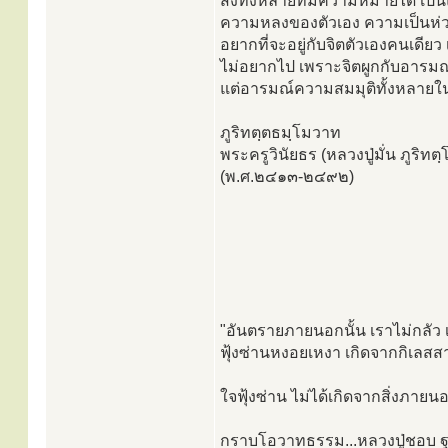
สิ่งทั้งหลายที่มีความหมายได้ เป
ความหลงของตัวเอง ความเป็นห่ว
อยากที่จะอยู่กับจิตตัวเองคนเดียว
ไม่อยากไป เพราะจิตผูกกับอารมณ์สมา
แต่อารมณ์ความสมมุติทั้งหลายในชา
ภูริทตฺตธมฺโมวาท
พระครูวินัยธร (หลวงปู่มั่น ภูริท
(พ.ศ.๒๔๑๓-๒๔๙๒)
"อันตรายภายนอกนั้น เราไม่กลัว
ฟุ้งซ่านหงอยเหงา เกิดจากกิเล
ใจฟุ้งซ่าน ไม่ได้เกิดจากสิ่งภายน
กราบโอวาทธรรม...หลวงปู่ชอบ