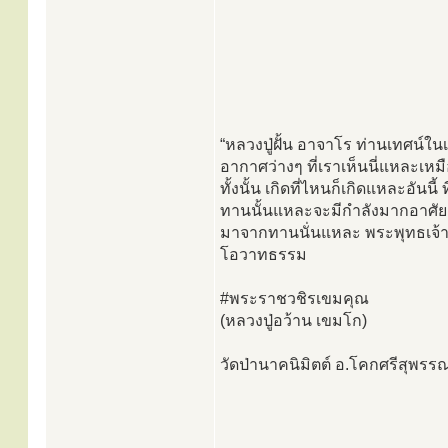
“หลวงปู่ฝั้น อาจาโร ท่านเทศน์ใ
อากาศว่างๆ ที่เราเห็นนี่แหละเหม
ทั้งนั้น เกิดที่ไหนก็เกิดแหละอันนี้
ทานนั้นแหละจะมีกำลังมากอาศัยกำลั
มาจากทานนั่นแหละ พระพุทธเจ้าจึงส
โอวาทธรรม
#พระราชวชิรเขมคุณ
(หลวงปู่อว้าน เขมโก)
วัดป่านาคนิมิตต์ อ.โคกศรีสุพร