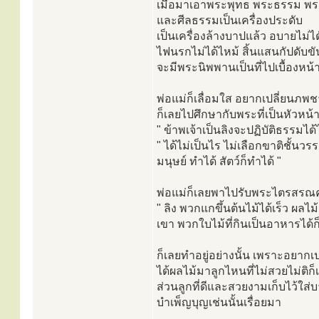
เมื่อมาเอาพระพุทธ พระธรรม พร
และศีลธรรมเป็นเครื่องประดับ
เป็นเครื่องล้างบาปแล้ว อบายไม่ไ
ไฟนรกไม่ได้ไหม้ สิ้นแสนกัปดับขั
จะมีพระนิพพานเป็นที่ไปเบื้องหน้า
พ่อแม่ก็เลื่อมใส อยากเปลี่ยนภพช
ก็เลยไปศึกษากับพระที่เป็นหัวหน้าว
" ข้าพเจ้าเป็นลิงจะปฏิบัติธรรมได
" ได้ไม่เป็นไร ไม่เลือกขาติชั้น
มนุษย์ ทำได้ สัตว์ก็ทำได้ "
พ่อแม่ก็เลยพาไปรับพระไตรสรณคม
" ลิง พวกแกขึ้นต้นไม้ได้เร็ว ผลไ
เขา พวกใบไม้ที่กินเป็นอาหารได้
ก็เลยทำอยู่อย่างนั้น เพราะอยากเ
ได้ผลไม้มาลูกไหนที่ไม่สวยไม่ติก็เ
ส่วนลูกที่ดีและสวยงามเก็บไว้ใส่
บำเพ็ญบุญเช่นนั้นเรื่อยมา