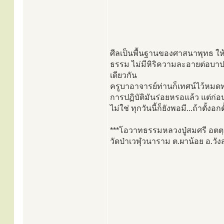
ศีลเป็นพื้นฐานของศาสนาพุทธ ให้เ
ธรรม ไม่มีหิริความละอายต่อบาป
เดียวกัน
ครูบาอาจารย์ท่านก็เทศน์ไว้หมดทุ
การปฏิบัติมันร่อยหรอแล้ว แต่ก่
ไม่ใช่ ทุกวันนี้ก็ยังพอมี...ถ้าตั้งอ
***โอวาทธรรมหลวงปู่สมศรี อตตฺส
วัดป่าเวฬุวนาราม ต.ผาน้อย อ.วัง