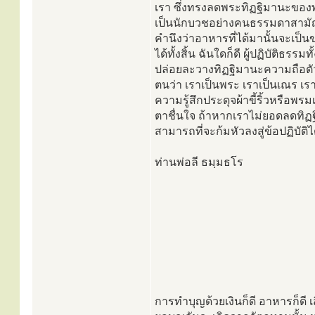
เรา ซึ่งทรงลดพระทิฏฐิมานะของ
เป็นนักบวชอย่างคนธรรมดาสามัญ
คำนึงว่าอาหารที่ได้มานั้นจะเป
ได้ทั้งสิ้น ฉันใดก็ดี ผู้ปฏิบั
ปล่อยละวางทิฏฐิมานะความถือต
ตนว่า เราเป็นพระ เราเป็นเณร เรา
ความรู้สึกประดุจผ้าขี้ริ้วหรือพ
ตาชื่นใจ ถ้าหากเราไม่ยอดลดทิฏฐ
สามารถที่จะก้มหัวลงสู่ข้อปฏิบัติไ
ท่านพ่อลี ธมฺมธโร
การทำบุญด้วยเงินก็ดี อาหารก็ดี เส