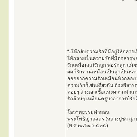
“..ให้กลับความรักที่มีอยู่ให้กล
ให้กลายเป็นความรักที่มีต่อสรรพส
รักเหมือนแม่รักลูก พ่อรักลูก แม้
ผมก็รักท่านเหมือนเป็นลูกเป็นหล
ออกจากความรักเหมือนหัวกลอย ต้
ความรักก็เช่นเดียวกัน ต้องพิจา
ค่อยๆ ล้วงเอาเชื้อแห่งความมัวเม
รักล้วนๆ เหมือนครูบาอาจารย์รักศิ
โอวาทธรรมคำสอน
พระโพธิญาณเถร (หลวงปู่ชา สุภท
(พ.ศ.๒๔๖๑-๒๕๓๕)