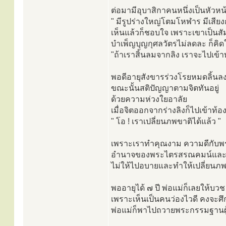
ต่อมามีอุบาสิกาคนหนึ่งเป็นหัวหน้
" มีรูปร่างใหญ่โตมโหฬาร มีเสียง
เห็นแล้วก็ชอบใจ เพราะเขาเป็นสัม
บำเพ็ญบุญกุศลวัตรไม่ลดละ ก็คิดใ
"ถ้าเราสิ้นลมจากลิง เราจะไปเข้า
พอดีอายุสังขารร่วงโรยหมดลิ้นลง
ขณะนั้นสติปัญญาตามจิตทันอยู่
ด้วยความห่วงใยอาลัย
เมื่อจิตออกจากร่างลิงก็ไปเข้าท
" โอ ! เราเปลี่ยนภพขาติได้แล้ว "
เพราะเราทำคุณงาม ความดีกับพร
อำนาจของพระไตรสรณคมน์และศี
ไม่ให้ไปอบายและทำให้เปลี่ยนภพ
พออายุได้ ๗ ปี พ่อแม่ก็เลยให้บวช
เพราะเห็นเป็นคนว่องไวดี คงจะศึก
พ่อแม่ก็พาไปถวายพระกรรมฐานผู้เ