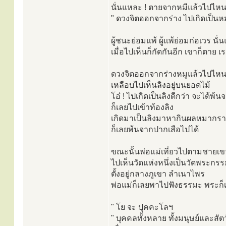
นั่นแหละ ! ตายจากหมีแล้วไปไห
" ดวงจิตออกจากร่าง ไปเกิดเป็นหม
ผู้ชนะย่อมแพ้ ผู้แพ้ย่อมก่อเวร นั
เมื่อไปเห็นก็กัดกันอีก เขาก็ตาย เ
ดวงจิตออกจากร่างหมูแล้วไปไห
เหลือบไปเห็นลิงอยู่บนยอดไม้
โอ๋ ! ไปเกิดเป็นลิงดีกว่า จะได้พ้
ก็เลยไปเข้าท้องลิง
เกิดมาเป็นลิงมาหากินผลหมากรา
ก็เลยพ้นจากปากเสือไปได้
ขณะนั้นพ่อแม่เที่ยวไปตามชายเข
ไปเห็นวัดแห่งหนึ่งเป็นวัดพระกร
ตั้งอยู่กลางภูเขา ลำเนาไพร
พ่อแม่ก็เลยพาไปฟังธรรมะ พระก็เท
" โย จะ ปุคคะโลฯ
" บุคคลทั้งหลาย ทั้งมนุษย์และสัตว