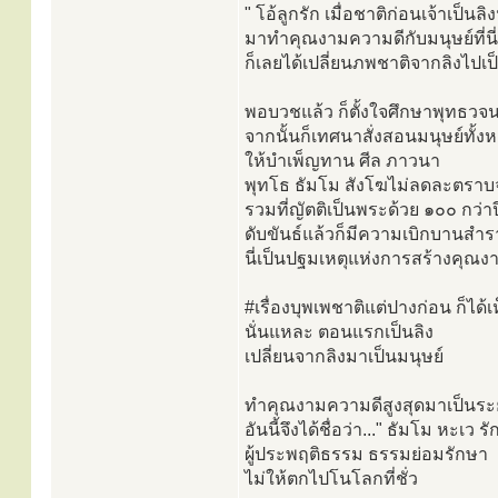
" โอ้ลูกรัก เมื่อชาติก่อนเจ้าเป็นลิ
มาทำคุณงามความดีกับมนุษย์ที่นี่
ก็เลยได้เปลี่ยนภพชาติจากลิงไปเป็
พอบวชแล้ว ก็ตั้งใจศึกษาพุทธวจน
จากนั้นก็เทศนาสั่งสอนมนุษย์ทั้ง
ให้บำเพ็ญทาน ศีล ภาวนา
พุทโธ ธัมโม สังโฆไม่ลดละตราบจ
รวมที่ญัตติเป็นพระด้วย ๑๐๐ กว่า
ดับขันธ์แล้วก็มีความเบิกบานสำ
นี่เป็นปฐมเหตุแห่งการสร้างคุณ
#เรื่องบุพเพชาติแต่ปางก่อน ก็ได้เห
นั่นแหละ ตอนแรกเป็นลิง
เปลี่ยนจากลิงมาเป็นมนุษย์
ทำคุณงามความดีสูงสุดมาเป็นระ
อันนี้จึงได้ชื่อว่า..." ธัมโม หะเว 
ผู้ประพฤติธรรม ธรรมย่อมรักษา
ไม่ให้ตกไปโนโลกที่ชั่ว