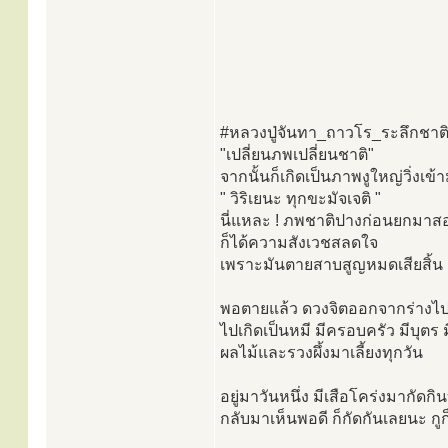
#หลวงปู่จันทา_ถาวโร_ระลึกชาต
"เปลี่ยนภพเปลี่ยนชาติ"
จากนั้นก็เกิดเป็นภาพงูใหญ่วิ่งเข้าม
" วิริเยนะ ทุกขะมัจเจติ "
นี่แหละ ! ภพชาติปางก่อนยกมาสอ
ก็ได้ความสังเวชสลดใจ
เพราะมันตายสาบสูญหมดเสียสิ้น
พอตายแล้ว ดวงจิตออกจากร่างไ
ไปเกิดเป็นหมี มีครอบครัว มีบุตร
ผลไม้และรวงผึ้งมาเลี้ยงทุกวัน
อยู่มาวันหนึ่ง มีเสือโคร่งมากัดกิ
กลับมาเห็นพอดี ก็กัดกันเลยนะ กูก