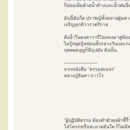
ก็ย่อมเต็มด้วยนํ้าค้างและนั้าฝน
อันนี้ฉันใด ปราชญ์ทั้งหลายผู้ฉ
เจริญทุกทิวาราตรีกาล
ดั่งน้ำในคงคาวารีไหลลงมาสู่ท้
ไม่รู้หยุดรู้หย่อนทั้งกลางวันและก
กุศลผลบุญก็มีอุปมัย ฉันนั้น.
-----------------------
จากหนังสือ "ธรรมพเนจร"
หลวงปู่จันทา ถาวโร
"ผู้ปฏิบัติธรรม ต้องทำตัวดุจผ้าขี
โสโครกหรือสะอาดอันใด ก็ไม่มีควา