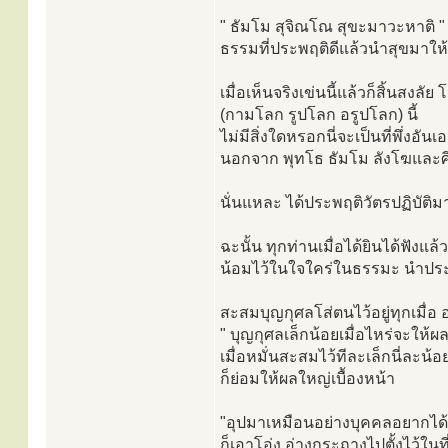
" ธัมโม สุจิณโณ สุขะมาวะหาติ "
ธรรมที่ประพฤติดีแล้วนำสุขมาให้
เมื่อเห็นจริงเข่นนี้แล้วก็สิ้นสงลั
(กามโลก รูปโลก อรูปโลก) นี้
ไม่มีสิ่งใดหรอกนี่จะเป็นที่พึ่งอันเ
นอกจาก พุทโธ ธัมโม ลังโฆและศ
นั่นแหละ ได้ประพฤติวัตรปฏิบัติมา
ฉะนั้น ทุกท่านเมื่อได้ยินได้ฟังแ
น้อมไว้ในใจใคร่ในธรรมะ นำประ
สะสมบุญกุศลโส่ตนไว้อยู่ทุกเมื่อ
" บุญกุศลเล็กน้อยเมื่อไหร่จะให้ผล
เมื่อหมั่นสะสมไว้ทีละเล็กนี่ละน้อ
ก็ย่อมให้ผลใหญ่เบื้องหน้า
"อุปมาเหมือนอย่างบุคคลอยากได้น
ก็เอาโอ่ง อ่างกระถางไปตั้งไว้ในท