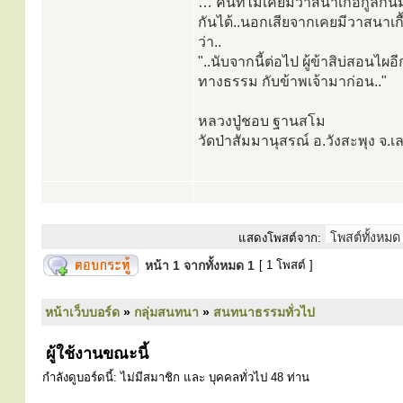
… คนที่ไม่เคยมีวาสนาเกื้อกูลก
กันได้..นอกเสียจากเคยมีวาสนาเกื
ว่า..
"..นับจากนี้ต่อไป ผู้ข้าสิบ่สอน
ทางธรรม กับข้าพเจ้ามาก่อน.."
หลวงปู่ชอบ ฐานสโม
วัดป่าสัมมานุสรณ์ อ.วังสะพุง จ.เ
แสดงโพสต์จาก:
หน้า
1
จากทั้งหมด
1
[ 1 โพสต์ ]
หน้าเว็บบอร์ด
»
กลุ่มสนทนา
»
สนทนาธรรมทั่วไป
ผู้ใช้งานขณะนี้
กำลังดูบอร์ดนี้: ไม่มีสมาชิก และ บุคคลทั่วไป 48 ท่าน