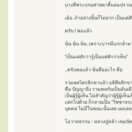
บางทีพระบรมศาสดาสิ้นลมปราณเดี๋ยว
เอ้อ..ถ้าอย่างนั้นก็ไม่ยาก เป็นแต่สั
ครับ ! พอแล้ว
นั่น นั่น นั่น..เพราะบารมีแก่กล้า
“เป็นแต่สักว่ารู้เป็นแต่สักว่าเห็น”
..ครับพอแล้ว นั่นคืออะไร คือ
รวมพลไตรสิกขาแล้ว อธิศีลสิกขา สิ
คือ ปัญญายิ่ง รวมพลกันเป็นอันเ
เป็นผู้รู้ผู้เห็น ไม่สำคัญว่าผู้รู้
แตกไปด้วย ก็กลายเป็น “วิชชาจรณ
บุคคล ไม่มีในขณะนั้นเลย เผงเลยคำ
โอวาทธรรม : หลวงปู่หล้า เขมปั