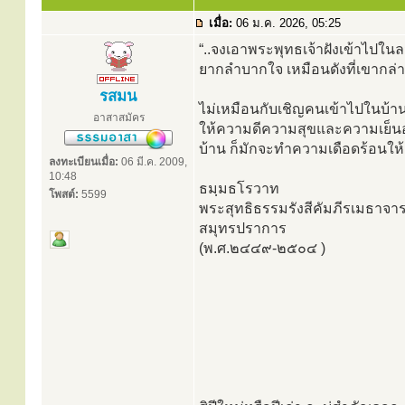
เมื่อ:
06 ม.ค. 2026, 05:25
“..จงเอาพระพุทธเจ้าฝังเข้าไป
ยากลำบากใจ เหมือนดังที่เขากล่า
รสมน
ไม่เหมือนกับเชิญคนเข้าไปในบ้าน
อาสาสมัคร
ให้ความดีความสุขและความเย็นอย่
บ้าน ก็มักจะทำความเดือดร้อนให้
ลงทะเบียนเมื่อ:
06 มี.ค. 2009,
10:48
ธมฺมธโรวาท
โพสต์:
5599
พระสุทธิธรรมรังสีคัมภีรเมธาจาร
สมุทรปราการ
(พ.ศ.๒๔๔๙-๒๕๐๔ )