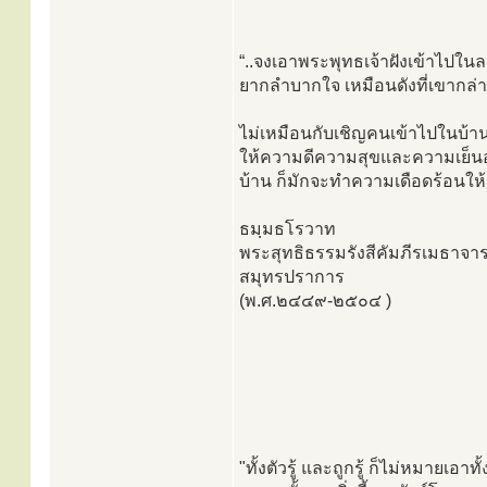
“..จงเอาพระพุทธเจ้าฝังเข้าไป
ยากลำบากใจ เหมือนดังที่เขากล่า
ไม่เหมือนกับเชิญคนเข้าไปในบ้าน
ให้ความดีความสุขและความเย็นอย่
บ้าน ก็มักจะทำความเดือดร้อนให้
ธมฺมธโรวาท
พระสุทธิธรรมรังสีคัมภีรเมธาจาร
สมุทรปราการ
(พ.ศ.๒๔๔๙-๒๕๐๔ )
"ทั้งตัวรู้ และถูกรู้ ก็ไม่หมายเอาทั้ง