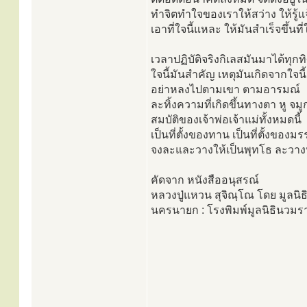
ทำจิตทำใจของเราให้สว่าง ให้รู
เอาที่ใจนี้แหละ ให้มันสำเร็จขึ้นที่
เวลาปฏิบัติจริงกิเลสมันมาได้ทุก
ใจนี้มันสำคัญ เหตุมันเกิดจากใจนี้
อย่าหลงไปตามเขา ตามอารมณ์
ละทิ้งความที่เกิดขึ้นทางตา หู จมู
สมบัติของเจ้าพ่อเจ้าแม่ทั้งหมดนี้
เป็นที่ตั้งของทาน เป็นที่ตั้งของม
จงละและวางให้เป็นพุทโธ ละวางห
คัดจาก หนังสืออนุสรณ์
หลวงปู่แหวน สุจิณฺโณ โดย มูลนิธ
นครนายก : โรงพิมพ์มูลนิธินวมร