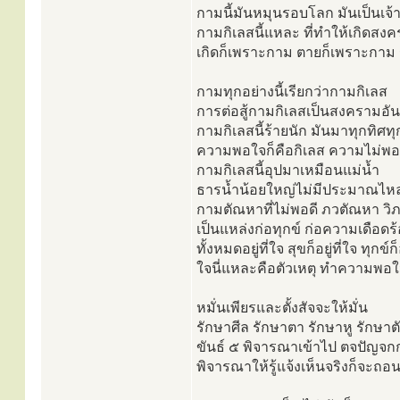
กามนี้มันหมุนรอบโลก มันเป็นเจ้
กามกิเลสนี้แหละ ที่ทำให้เกิดสงคร
เกิดก็เพราะกาม ตายก็เพราะกาม 
กามทุกอย่างนี้เรียกว่ากามกิเลส
การต่อสู้กามกิเลสเป็นสงครามอันย
กามกิเลสนี้ร้ายนัก มันมาทุกทิศท
ความพอใจก็คือกิเลส ความไม่พอใ
กามกิเลสนี้อุปมาเหมือนแม่น้ำ
ธารน้ำน้อยใหญ่ไม่มีประมาณไหลลงส
กามตัณหาที่ไม่พอดี ภวตัณหา วิ
เป็นแหล่งก่อทุกข์ ก่อความเดือดร้อน
ทั้งหมดอยู่ที่ใจ สุขก็อยู่ที่ใจ ทุกข์ก็อ
ใจนี่แหละคือตัวเหตุ ทำความพอใจให
หมั่นเพียรและตั้งสัจจะให้มั่น
รักษาศีล รักษาตา รักษาหู รักษาต
ขันธ์ ๕ พิจารณาเข้าไป ตจปัญ
พิจารณาให้รู้แจ้งเห็นจริงก็จะถอน