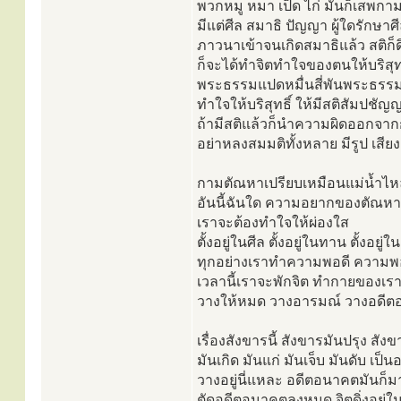
พวกหมู หมา เป็ด ไก่ มันก็เสพกามก
มีแต่ศีล สมาธิ ปัญญา ผู้ใดรักษาศ
ภาวนาเข้าจนเกิดสมาธิแล้ว สติก็ดิ
ก็จะได้ทำจิตทำใจของตนให้บริสุทธ
พระธรรมแปดหมื่นสี่พันพระธรรมขั
ทำใจให้บริสุทธิ์ ให้มีสติสัมปช
ถ้ามีสติแล้วก็นำความผิดออกจ
อย่าหลงสมมติทั้งหลาย มีรูป เสียง
กามตัณหาเปรียบเหมือนแม่น้ำไหลไป
อันนี้ฉันใด ความอยากของตัณหา
เราจะต้องทำใจให้ผ่องใส
ตั้งอยู่ในศีล ตั้งอยู่ในทาน ตั้งอยู่
ทุกอย่างเราทำความพอดี ความพ
เวลานี้เราจะพักจิต ทำกายของเรา
วางให้หมด วางอารมณ์ วางอดีตอน
เรื่องสังขารนี้ สังขารมันปรุง สัง
มันเกิด มันแก่ มันเจ็บ มันดับ เป็น
วางอยู่นี่แหละ อดีตอนาคตมันก็ม
ตัดอดีตอนาคตลงหมด จิตดิ่งอยู่ในปั