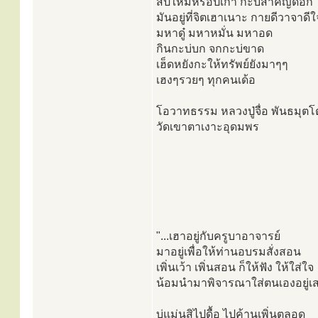
สิปีใหม่หรือปีเก่า กะบ่สำคัญดอก
มันอยู่ที่จิตเฮาเนาะ กายดีวาจาดีใ
มหาดู๋ มหาหมั่น มหาอด
กินกะบ่บก จกกะบ่ขาด
เฮ็ดหยังกะให้ทรัพย์ยังมาๆๆ
เฮงๆรวยๆ ทุกคนเด้อ
โอวาทธรรม หลวงปู่จื่อ พันธมุตโ
วัดเขาตาเงาะอุดมพร
"...เฮาอยู่กับครูบาอาจารย์
มาอยู่เพื่อให้ท่านอบรมสั่งสอน
เพิ่นเว้า เพิ่นสอน ก็ให้ฟัง ให้ใส่ใจ
น้อมนำมาพิจารณาใส่ตนเองอยู่เ
บ่แม่นสิไปดื้อ ไปค้านเพิ่นตลอด