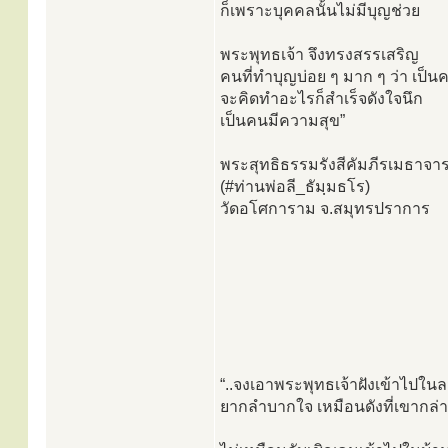
ก็เพราะบุคคลนั้นไม่มีบุญช่วย
พระพุทธเจ้า จึงทรงสรรเสริญ
คนที่ทำบุญบ่อย ๆ มาก ๆ ว่า เป็น
จะคิดทำอะไรก็สำเร็จดังใจนึก
เป็นคนมีความสุข”
พระสุทธิธรรมรังสีคัมภีรเมธาจาร
(#️ท่านพ่อลี_ธัมฺมธโร)
วัดอโศการาม จ.สมุทรปราการ
“..จงเอาพระพุทธเจ้าฝังเข้าไป
ยากลำบากใจ เหมือนดังที่เขากล่า