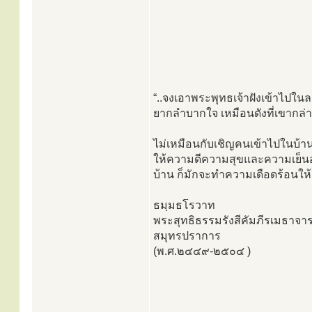
“..จงเอาพระพุทธเจ้าฝังเข้าไป
ยากลำบากใจ เหมือนดังที่เขากล่า
ไม่เหมือนกับเชิญคนเข้าไปในบ้าน
ให้ความดีความสุขและความเย็นอย่
บ้าน ก็มักจะทำความเดือดร้อนให้
ธมฺมธโรวาท
พระสุทธิธรรมรังสีคัมภีรเมธาจาร
สมุทรปราการ
(พ.ศ.๒๔๔๙-๒๕๐๔ )