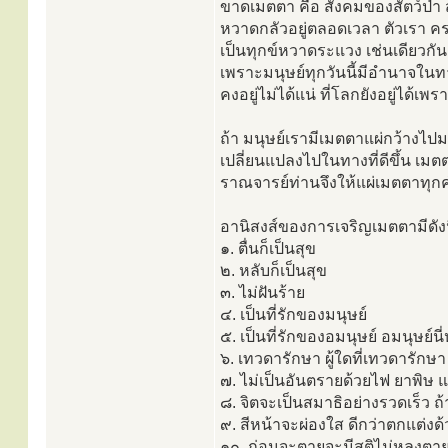
ขาดเมตตา คือ สังคมของสัตว์ป่า สัต
หวาดกลัวอยู่ตลอดเวลา ตัวเรา ค
เป็นทุกข์หวาดระแวง เช่นเดียวกัน
เพราะมนุษย์ทุกวันนี้มีอำนาจในท
คงอยู่ไม่ได้แน่ ที่โลกยังอยู่ได้เ
ถ้า มนุษย์เรามีเมตตาแผ่กว้างไปม
เปลี่ยนแปลงไปในทางที่ดีขึ้น เมตต
ราณจารย์ท่านจึงให้แผ่เมตตาทุกค
อานิสงส์ของการเจริญเมตตามีดังน
๑. ตื่นก็เป็นสุข
๒. หลับก็เป็นสุข
๓. ไม่ฝันร้าย
๔. เป็นที่รักของมนุษย์
๕. เป็นที่รักของอมนุษย์ อมนุษย์น
๖. เทวดารักษา ผู้ใดที่เทวดารักษา ผ
๗. ไม่เป็นอันตรายด้วยไฟ ยาพิษ
๘. จิตจะเป็นสมาธิอย่างรวดเร็ว ถ
๙. สีหน้าจะผ่องใส ดีกว่าตกแต่งด
๑๐. ก่อนจะตายจะมีสติไม่หลงตาย 