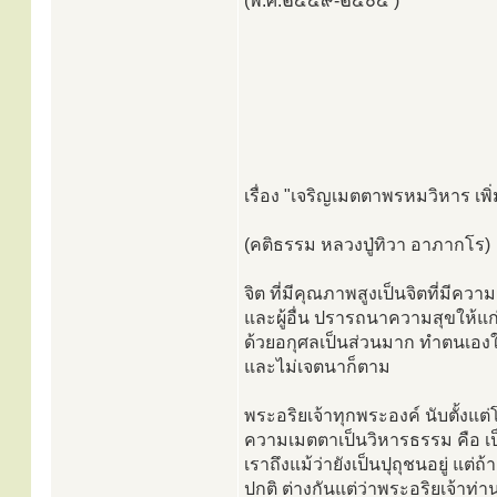
(พ.ศ.๒๔๔๙-๒๕๐๔ )
เรื่อง​ "เจริญเมตตาพรหมวิหาร​ เพิ
(คติธรรม หลวงปู่ทิวา อาภากโร)​
จิต ที่มีคุณภาพสูงเป็นจิตที่มีคว
และผู้อื่น ปรารถนาความสุขให้แก่
ด้วยอกุศลเป็นส่วนมาก ทำตนเองให้เ
และไม่เจตนาก็ตาม
พระอริยเจ้าทุกพระองค์ นับตั้งแต
ความเมตตาเป็นวิหารธรรม คือ เป็น
เราถึงแม้ว่ายังเป็นปุถุชนอยู่ แต
ปกติ ต่างกันแต่ว่าพระอริยเจ้าท่า