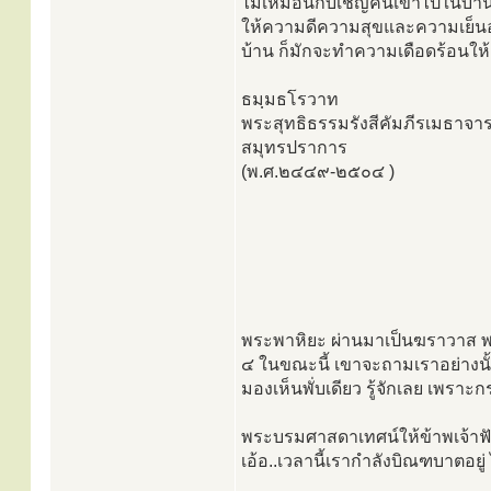
ไม่เหมือนกับเชิญคนเข้าไปในบ้าน
ให้ความดีความสุขและความเย็นอย่
บ้าน ก็มักจะทำความเดือดร้อนให้
ธมฺมธโรวาท
พระสุทธิธรรมรังสีคัมภีรเมธาจาร
สมุทรปราการ
(พ.ศ.๒๔๔๙-๒๕๐๔ )
พระพาหิยะ ผ่านมาเป็นฆราวาส พ
๔ ในขณะนี้ เขาจะถามเราอย่างนั
มองเห็นพั่บเดียว รู้จักเลย เพรา
พระบรมศาสดาเทศน์ให้ข้าพเจ้าฟั
เอ้อ..เวลานี้เรากำลังบิณฑบาตอยู่