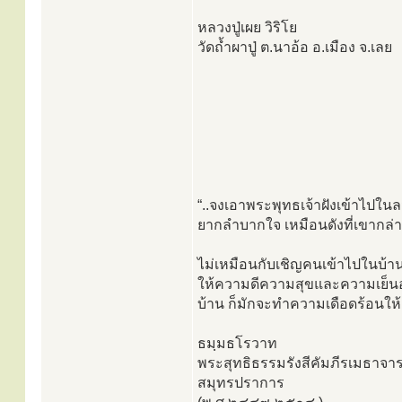
หลวงปู่เผย วิริโย
วัดถ้ำผาปู่ ต.นาอ้อ อ.เมือง จ.เลย
“..จงเอาพระพุทธเจ้าฝังเข้าไป
ยากลำบากใจ เหมือนดังที่เขากล่า
ไม่เหมือนกับเชิญคนเข้าไปในบ้าน
ให้ความดีความสุขและความเย็นอย่
บ้าน ก็มักจะทำความเดือดร้อนให้
ธมฺมธโรวาท
พระสุทธิธรรมรังสีคัมภีรเมธาจาร
สมุทรปราการ