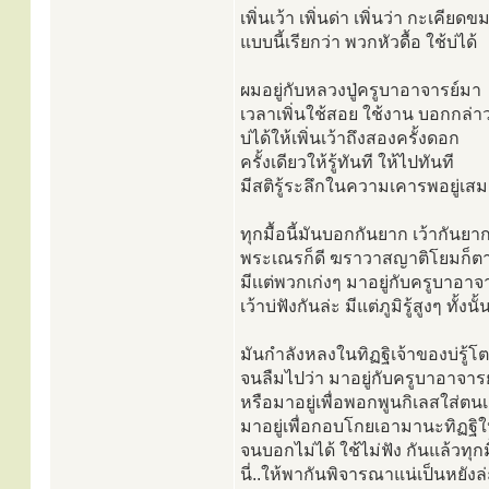
เพิ่นเว้า เพิ่นด่า เพิ่นว่า กะเคียดข
แบบนี้เรียกว่า พวกหัวดื้อ ใช้บ่ได้
ผมอยู่กับหลวงปู่ครูบาอาจารย์มา
เวลาเพิ่นใช้สอย ใช้งาน บอกกล่า
บ่ได้ให้เพิ่นเว้าถึงสองครั้งดอก
ครั้งเดียวให้รู้ทันที ให้ไปทันที
มีสติรู้ระลึกในความเคารพอยู่เส
ทุกมื้อนี้มันบอกกันยาก เว้ากันยา
พระเณรก็ดี ฆราวาสญาติโยมก็ต
มีเเต่พวกเก่งๆ มาอยู่กับครูบาอาจ
เว้าบ่ฟังกันล่ะ มีแต่ภูมิรู้สูงๆ ทั้งนั้
มันกำลังหลงในทิฏฐิเจ้าของบ่รู้โต
จนลืมไปว่า มาอยู่กับครูบาอาจารย์
หรือมาอยู่เพื่อพอกพูนกิเลสใส่ตน
มาอยู่เพื่อกอบโกยเอามานะทิฏฐิให้
จนบอกไม่ได้ ใช้ไม่ฟัง กันแล้วทุกมื
นี่..ให้พากันพิจารณาแน่เป็นหยังล่ะ