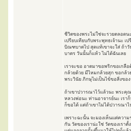
ชีวิตของพระไม่ใช่จะรวยตลอดนะ 
เปรียบเทียบกับพระพุทธเจ้านะ เ
บิณฑบาตไป สุดแท้เขาจะใส่ ถ้าวั
บาตร วันนั้นก็แห้ว ไม่ได้ฉันเลย
เราจะขอ อาตมาขอพริกขอเกลือด้
กล้วยด้วย มีไหมกล้วยสุก ขอกล้วย
พระวินัย ภิกษุไม่เป็นไข้ขอสิ่ง
ถ้าเขาปวารณาไว้แล้วนะ พระคุณ
หลวงพ่อนะ ท่านอาจารย์นะ เราก็
ก็ขอได้ แต่ถ้าเขาไม่ได้ปวารณา
เพราะฉะนั้น จะมองเห็นแต่ควา
กัน วัดของเราน่ะใช่ วัดของเราตั้
แต่นอกจากนั้นขึ้นมาให้ไปดูก็แล้วก