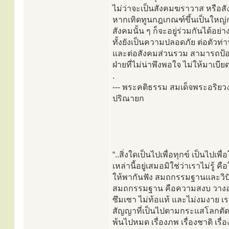
ไม่ว่าจะเป็นสังคมฆราวาส หรือส
หากเทิดทูนกฎเกณฑ์ขึ้นเป็นใหญ่
สังคมนั้น ๆ ก็จะอยู่ร่วมกันได้อย่า
ทั้งยังเป็นความปลอดภัย ต่อตัวท่
และต่อสังคมส่วนรวม สามารถป้
ฝ่ายที่ไม่น่าพึงพอใจ ไม่ให้มาเบียด
.
--- พระคติธรรม สมเด็จพระอริ
ปริณายก
“..สิ่งใดเป็นไปเพื่อทุกข์ เป็นไป
เหล่านี้อยู่เสมอมิใช่ว่าเราไม่รู
ให้พากันฟัง สมถกรรมฐานและวิปัส
สมถกรรมฐาน คือความสงบ วางอาร
ซึมเซา ไม่ท้อแท้ และไม่งมงาย เ
สัญญาที่เป็นไปตามกระแสโลกตัดหมด
พ้นไปหมด เรื่องภพ เรื่องชาติ เรื่อง