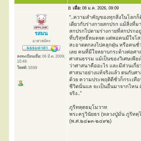
เมื่อ:
08 ม.ค. 2026, 09:09
“..ความสำคัญของทุกสิ่งในโลกก็คื
เดียวกับร่างกายสกปรก แม้สิ่งท
สกปรกไปตามร่างกายที่สกปรกอยู่
รสมน
ที่บริสุทธิ์หมดจด แต่พอคนมีใจโ
อาสาสมัคร
สะอาดตกลงไปคลุกฝุ่น หรือคนชั่วแ
เลย คนที่มีใจหยาบกระด้างต่อศาส
ลงทะเบียนเมื่อ:
06 มี.ค. 2009,
ศาสนธรรม แม้เป็นของวิเศษเพียง
10:48
ว่าศาสนาคืออะไร และมีส่วนเกี่ยว
โพสต์:
5599
ศาสนาอย่างแท้จริงแล้ว ตนกับศาส
ด้วย ความประพฤติดีชั่วก็กระเทื
ชีวิตนั่นแล จะเป็นอื่นมาจากไหน 
จริง..”
ภูริทตฺตธมฺโมวาท
พระครูวินัยธร (หลวงปู่มั่น ภูริท
(พ.ศ.๒๔๑๓-๒๔๙๒)