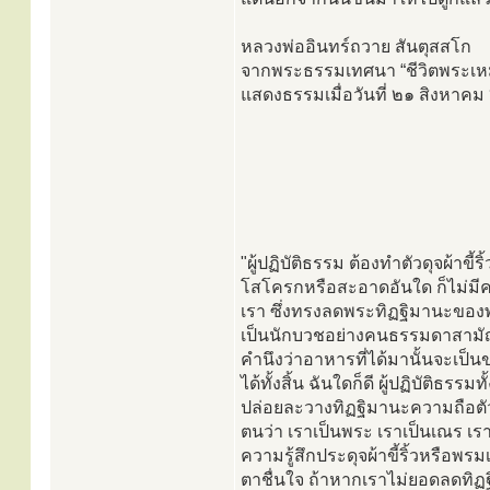
หลวงพ่ออินทร์ถวาย สันตุสสโก
จากพระธรรมเทศนา “ชีวิตพระเ
แสดงธรรมเมื่อวันที่ ๒๑ สิงหาค
"ผู้ปฏิบัติธรรม ต้องทำตัวดุจผ้าขี
โสโครกหรือสะอาดอันใด ก็ไม่มีควา
เรา ซึ่งทรงลดพระทิฏฐิมานะของ
เป็นนักบวชอย่างคนธรรมดาสามัญ
คำนึงว่าอาหารที่ได้มานั้นจะเป
ได้ทั้งสิ้น ฉันใดก็ดี ผู้ปฏิบั
ปล่อยละวางทิฏฐิมานะความถือต
ตนว่า เราเป็นพระ เราเป็นเณร เรา
ความรู้สึกประดุจผ้าขี้ริ้วหรือพ
ตาชื่นใจ ถ้าหากเราไม่ยอดลดทิฏฐ