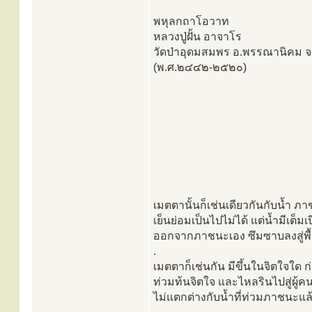
พหุลกถาโอวาท
หลวงปู่ฝั้น อาจาโร
วัดป่าอุดมสมพร อ.พรรณานิคม 
(พ.ศ.๒๔๔๒-๒๕๒๐)
เมตตานั้นก็เช่นเดียวกันกับน้ำ 
เย็นย่อมเป็นไปไม่ได้ แต่น้ำมีเต็ม
ออกจากภาชนะเอง ซึมซาบลงสู่พื้น
.
เมตตาก็เช่นกัน มีขึ้นในจิตใจใด ก
ท่วมท้นจิตใจ และไหลรินไปสู่ผู้
ไม่แตกต่างกับน้ำที่ท่วมภาชนะแล้