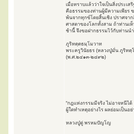
เมื่อทราบแล้วว่าใจเป็นสิ่งประเสร
คือธรรมของท่านผู้มีความเพียร ของ
พ้นจากทุกข์โดยสิ้นเชิง ปราศจากสิ่
ศาสดาของโลกทั้งสาม ถ้าท่านเห็นว
ช้านี้ จึงขอฝากธรรมไว้กับท่านนำ
ภูริทตฺตธมฺโมวาท
พระครูวินัยธร (หลวงปู่มั่น ภูริท
(พ.ศ.๒๔๑๓-๒๔๙๒)
“กฎแห่งกรรมมีจริง ไม่อาจหนีได้
ผู้ใดทำเหตุอย่างไร ผลย่อมเป็นอย่า
หลวงปู่ดู่ พรหมปัญโญ