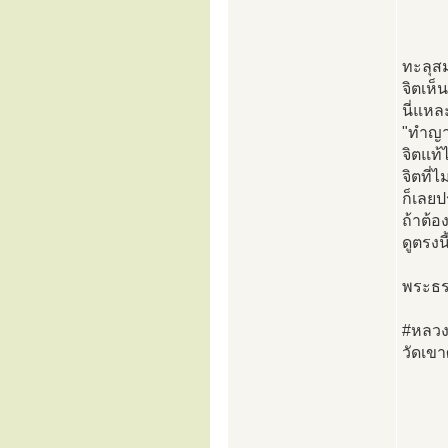
ทะลุสม
จิตเห็น
นี่แหล
"ทำญาน
จิตแท้
จิตที่
ก็เลยป
ถ้าต้
ดูตรงน
พระธร
#หลวงพ
วัดเข