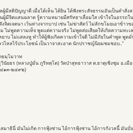
คลผู้มีสติปัญญาดี เมื่อได้เห็น ได้ยิน ได้ฟังพระสัจธรรมอันเป็นคำส
ป็นผู้มีจิตแสนฉลาด รู้ความหมายมีศรัทธาเลื่อมใส เข้าใจในอรร
 ดังจิตเจตนา เว้นห่างจากบาป เช่น ไม่ฆ่าสัตว์ ไม่ลักขโมยเอาข้าวข
 ไม่พูดความเท็จ พูดแต่ความจริง ไม่พูดส่อเสียดให้เกิดความทะ
ยาบ ไม่แสลงหู ทำให้ผู้ฟังเกิดความเข้าใจดี ไม่มีภัยในคำพูด พูดมั
หลวไหลไร้ประโยชน์ เป็นวาจาสะอาด นักปราชญ์นิยมชมชอบ..”
ฺตธมฺโมวาท
วินัยธร (หลวงปู่มั่น ภูริทตฺโต) วัดป่าสุทธาวาส ต.ธาตุเชิงชุม อ.เ
๒๔๑๓-๒๔๙๒)
สมาธินี่ มันไม่เกิด การฟุ้งซ่าน ไอ้การฟุ้งซ่าน ไอ้การกังวลนี้ มันบ