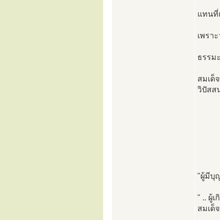
แทนที
เพราะว
ธรรมะร
สมเด็
วิปัสส
"ผู้มีบ
" .. ผ
สมเด็จ