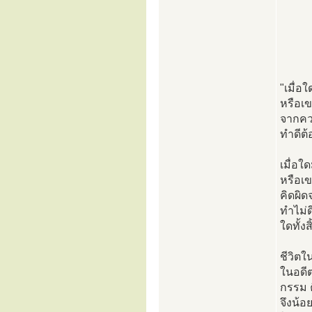
"เมื่อ
หรือเขา
จากคว
ทำดีต้
เมื่อใ
หรือเขา
คิดผิ
ทำไม่ด
ใดทั้งส
ชีวิตใ
ในอดีต
กรรม ค
จึงน้อ