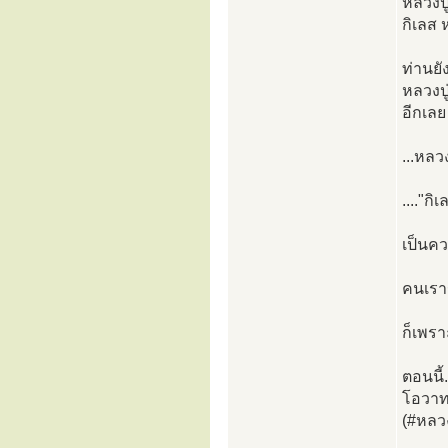
หลวงปู
กิเลส 
ท่านยั
หลวงปู
อีกเลย
...หลว
...."กิ
เป็นคว
คนเราฆ
ก็เพรา
ตอนนี้
โอวาท
(#หลวง