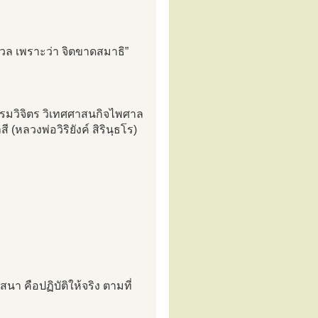
ังวล เพราะว่า จิตขาดสมาธิ”
รมวิจิตร วิเทศศาสนกิจไพศาล
ลวงพ่อวิริยังค์ สิรินฺธโร)
สนา คือปฏิบัติให้จริง ตามที่