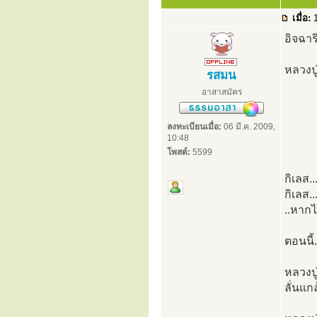
เมื่อ:
1
อิจฉาร
หลวงปู่
รสมน
อาสาสมัคร
ลงทะเบียนเมื่อ:
06 มี.ค. 2009,
10:48
โพสต์:
5599
กิเลส.
กิเลส.
..หากไ
ตอนนี้
หลวงป
ลั่นแก