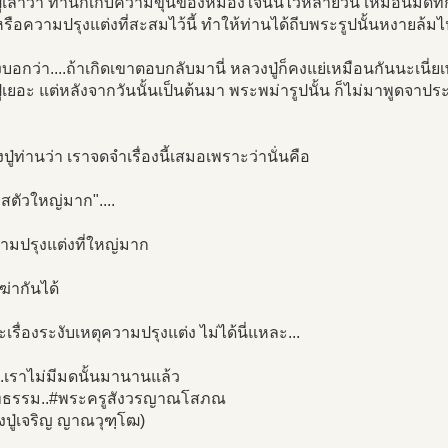
่เล่าว่า ท่านก็เก็บความขุ่นข้องหมองใจนั้นไว้หลายวัน เหมือนมดที่ก
หรือความปรุงแต่งที่สะสมไว้นี้ ทำให้ท่านได้ถีบพระรูปนั้นหงายล้มไป
งบอกว่า....ถ้าเกิดเขาตอบกลับมานี่ หลวงปู่ก็คงแย่เหมือนกันนะเนี่ย
่เยอะ แต่หลังจากวันนั้นเป็นต้นมา พระพม่ารูปนั้น ก็ไม่มาพูดจาป
งปู่ท่านว่า เราจดจำเรื่องนี้เสมอเพราะว่านั่นคือ
เลสตัวใหญ่มาก"....
ามปรุงแต่งที่ใหญ่มาก
่ากันได้
ะเรื่องระงับเหตุความปรุงแต่ง ไม่ได้นี่แหละ...
..เราไม่มีมดนั้นมานานแล้ว
ธรรม..#พระครูสังวรญาณโสภณ
ปู่เจริญ ญาณวุฑฺโฒ)