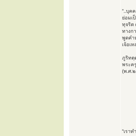
“..บุค
ย่อมเ
ทุจริต
ทางกาม
พูดคำห
เจ้อเ
ภูริทต
พระครู
(พ.ศ.
“เราทำ