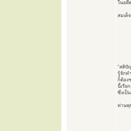
ในอดี
สมเด็
"สติปั
รู้จัก
ก็ต้องช
นี้เร
ซึ่งเป็
ท่านพ