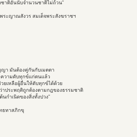
ตชาติอันนับจำนวนชาติไม่ถ้วน"
จพระญาณสังวร สมเด็จพระสังฆราชฯ
ญญา มันต้องคู่กันกับเมตตา
ทำความดับทุกข์แก่ตนแล้ว
่วยเหลือผู้อื่นให้ดับทุกข์ได้ด้วย
ียกว่าประพฤติถูกต้องตามกฎของธรรมชาติ
นต้นกำเนิดของสิ่งทั้งปวง"
ุทธทาสภิกขุ