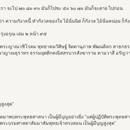
่เรา จะไป ๗๐ ๘๐ ๙๐ มันก็ไปซะ ๕๐ ๖๐ ๗๐ มันก็จะตาย ไปก่อน
่า ความกังวลนี้ ทำกังวลของใจ ไอ้นั่นนิด ก็กังวล ไอ้นั่นหน่อย ก็ก
ุ่งอรุณ เล่ม ๒ หน้า ๙๕
จพระญาณวชิโรดม พุทธาคมวิศิษฐ์ จิตตานุภาพ พัฒนดิลก สาธกธร
นาญาณธุราทร ธรรมยุตติกคณิสสรบวรสังฆาราม คามวาสี อรัญวาสี​ (ห
ุญสูงสุด"
ู้เกิดมาพบพระพุทธศาสนา เป็นผู้มีบุญอย่างยิ่ง "แต่ผู้ปฏิบัติพระพุทธศา
พระบรมศาสดาสัมมาสัมพุทธเจ้าทรงสอน เป็นผู้มีบุญสูงสุด"