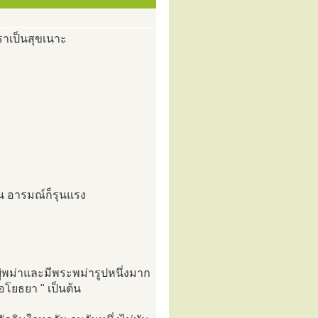
ราเป็นสุขเนาะ
ทัน อารมณ์ก็รุนแรง
่พม่าและมีพระพม่ารูปหนึ่งมาก
อโยธยา " เป็นต้น