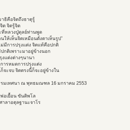
าธิคือจิตถึงธาตุรู้
จิต จิตรู้จิต
ะที่หลวงปู่ดุลย์ท่านพูด
ให้เห็นจิตเหมือนดั่งตาเห็นรูป"
ไม่มีการปรุงแต่ง จิตแท้คือปกติ
ไม่ปกติเพราะมาอยู่ข้างนอก
รุงแต่งต่างๆนานา
องการหมดการปรุงแต่ง
ี้ก็จะจบ จิตตรงนี้ก็จะอยู่ข้างใน
รมเทศนา ณ พุทธมณฑล 16 มกราคม 2553
่อเยื้อน ขันติพโล
าศาลาอตุลฐานะจาโร