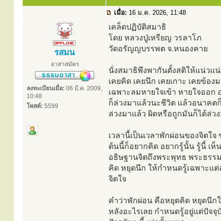
เมื่อ:
16 ม.ค. 2026, 11:48
เคล็ดปฏิบัติสมาธิ
โดย หลวงปู่เหรียญ วรลาโภ
วัดอรัญญบรรพต จ.หนองคาย
รสมน
อาสาสมัคร
นั่งสมาธิพึงพากันตั้งสติให้แน่ว
เคยคิด เคยนึก เคยเกาะ เคยข้องมาแต
ลงทะเบียนเมื่อ:
06 มี.ค. 2009,
เฉพาะลมหายใจเข้า หายใจออก อยู่ที
10:48
ก็ล่วงมาแล้วนะชีวิต แล้วอนาคตก็
โพสต์:
5599
ล่วงมาแล้ว ผิดหรือถูกมันก็ได้ล่
เวลานี้เป็นเวลาพักผ่อนของจิตใจ 
ต้นนี้ก็อยากคิด อยากรู้นั้น รู้นี
อธิษฐานจิตถึงพระพุทธ พระธรรม พ
คิด หยุดนึก ให้กำหนดรู้เฉพาะแต่
จิตใจ
คำว่าพักผ่อน คือหยุดคิด หยุดนึ
หลังอะไรเลย กำหนดรู้อยู่แต่ปัจจุบัน