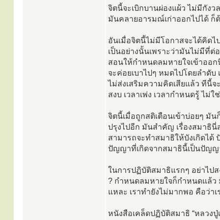
จิตนี้จะเบิกบานผ่องแผ้ว ไม่มีกั
มันคลายอารมณ์เก่าออกไปได้ ก็ต
อันเมื่อจิตนี้ไม่มีโอกาสจะได้คิ
เป็นอย่างนั้นเพราะว่ามันไม่มีที่ต
สอนให้กำหนดลมหายใจเข้าออกนี่ 
จะค่อยเบาไปๆ หมดไปโดยลำดับ เพราะ
ไม่ส่งเสริมความคิดเสียแล้ว ทีนี้จ
สงบ เวลาเพ่ง เวลากำหนดรู้ ไม่ใช่
จิตนี้เมื่อถูกสติเตือนเข้าบ่อยๆ มั
ปรุงไปอีก มันสำคัญ เรื่องสมาธินี่
สามารถจะทำสมาธิให้บังเกิดได้ ป
ปัญญาที่เกิดจากสมาธินี้เป็นปัญญาท
ในการปฏิบัติสมาธิแรกๆ อย่าไปสง
? กำหนดลมหายใจก็กำหนดแล้ว มันก
แหละ เราทำยังไม่มากพอ คือว่าเ
หนังสือเคล็ดปฏิบัติสมาธิ “หลวงป