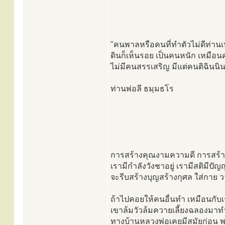
"คนพาลหรือคนที่ทำตัวไม่ดีท่านเปร
ดินก็เห็นรอย เป็นคนหนัก เหมือนค
ไม่มีคนสรรเสริญ มีแต่คนติฉินนิ
ท่านพ่อลี ธมฺมธโร
การสร้างคุณงามความดี การสร้างบุ
เรามีกำลังวังชาอยู่ เรามีสติมีป
จะรีบสร้างบุญสร้างกุศล ใส่กาย
ถ้าไปคอยให้คนอื่นทำ เหมือนกับเร
เขาล้มวัวล้มควายเลี้ยงฉลองมาทำ
ทางบ้านหลวงพ่อเคยมีสมัยก่อน พอ