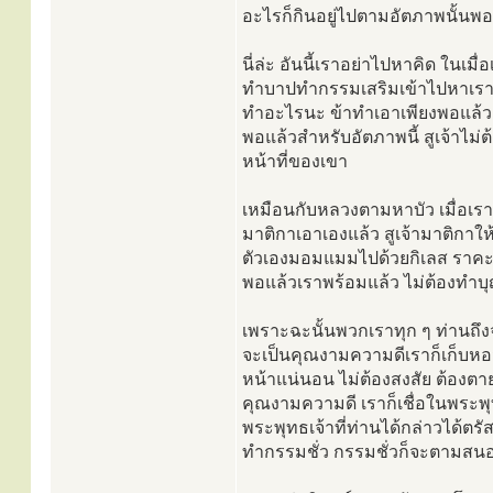
อะไรก็กินอยู่ไปตามอัตภาพนั้นพอ
นี่ล่ะ อันนี้เราอย่าไปหาคิด ในเมื
ทำบาปทำกรรมเสริมเข้าไปหาเราอีก
ทำอะไรนะ ข้าทำเอาเพียงพอแล้ว
พอแล้วสำหรับอัตภาพนี้ สูเจ้าไม
หน้าที่ของเขา
เหมือนกับหลวงตามหาบัว เมื่อเรา
มาติกาเอาเองแล้ว สูเจ้ามาติกาให้
ตัวเองมอมแมมไปด้วยกิเลส ราคะ
พอแล้วเราพร้อมแล้ว ไม่ต้องทำบุ
เพราะฉะนั้นพวกเราทุก ๆ ท่านถึ
จะเป็นคุณงามความดีเราก็เก็บหอมร
หน้าแน่นอน ไม่ต้องสงสัย ต้องตายแ
คุณงามความดี เราก็เชื่อในพระพ
พระพุทธเจ้าที่ท่านได้กล่าวได้
ทำกรรมชั่ว กรรมชั่วก็จะตามสนองค