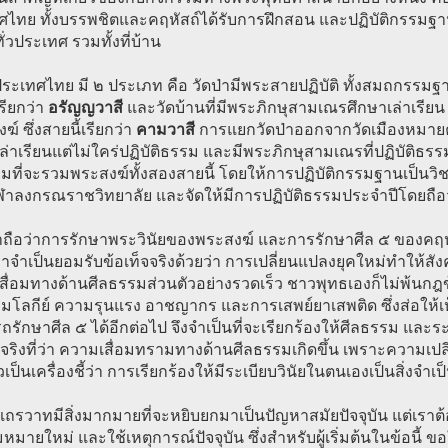
ไทย ทั้งบรรพชิตและคฤหัสถ์ได้รับการฝึกสอน และปฏิบัติกรรมฐาน
ทั่วประเทศ รวมทั้งที่บ้าน
ระเทศไทย มี ๒ ประเภท คือ วัดป่ามีพระสายปฏิบัติ ทั้งสมถกรรม
เรียกว่า
อรัญญวาสี
และวัดบ้านที่มีพระภิกษุสามเณรศึกษาเล่าเรี
์ ซึ่งสายนี้เรียกว่า
คามวาสี
การแยกวัดป่าออกจากวัดเมืองหมายค
ล่าเรียนแต่ไม่ใคร่ปฏิบัติธรรม และมีพระภิกษุสามเณรที่ปฏิบัติธรรม
ที่จะรวมพระสงฆ์ทั้งสองสายนี้ โดยให้การปฏิบัติกรรมฐานเป็นวิช
ฬาลงกรณราชวิทยาลัย และจัดให้มีการปฏิบัติธรรมประจำปีโดยถือว่
ราถือว่าการรักษาพระวินัยของพระสงฆ์ และการรักษาศีล ๕ ของคฤหั
ราจำเป็นยอมรับข้อเท็จจริงด้วยว่า การเปลี่ยนแปลงยุคใหม่ทำให้
ื่อมทางด้านศีลธรรมส่วนตัวอย่างรวดเร็ว ชาวพุทธเองก็ไม่พ้นกฎข้อ
โลกีย์ ความรุนแรง อาชญากร และการเสพย์ยาเสพติด ซึ่งส่อให้เห็
รักษาศีล ๕ ได้อีกต่อไป จึงจำเป็นที่จะเรียกร้องให้ศีลธรรม และ
จจริงที่ว่า ความเสื่อมทรามทางด้านศีลธรรมเกิดขึ้น เพราะความเ
วเป็นเครื่องชี้ว่า การเรียกร้องให้มีระเบียบวินัยในตนเองเป็นสิ่งจำเป็น
เถรวาทมีสิ่งมากมายที่จะหยิบยกมาเป็นปัญหาสมัยปัจจุบัน แต่เราต
หมายใหม่ และใช้เหตุการณ์ปัจจุบัน ซึ่งสำหรับผู้เริ่มต้นในข้อนี้ ขอ