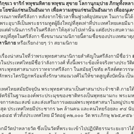
ิกฺขเว จาริกํ พหุชนหิตาย พหุชน สุขาย โลกานุกมฺปาย ภิกษุทั้งหลา
ระโยชน์แก่ชนเป็นอันมาก เพื่อความสุขแก่ชนเป็นอันมาก เพื่ออนุ
มรณภาพที่ศรีลังกา หลังจากใช้เวลาฟื้นฟูวงศ์อุปสมบท ในเกาะนี้ได้ 
าพระอุบาลีเป็นพระธรรมทูตผู้ยิ่งใหญ่ที่สุดเท่าที่ประเทศไทยเคยมีมา ทั
ยงแต่ดำเนินภารกิจในศรีลังกาให้ลุล่วงไปเท่านั้น แต่ยังประสบ
หญ่ที่สุดในศรีลังกา ซึ่งขนานนามนิกายนี้ตามชื่อของประเทศมาตุภ
หานิกาย
หรือเรียกง่ายๆ ว่า สยามนิกาย
นเรื่องน่าสนใจที่ว่าพระพุทธศาสนานิกายสำคัญในศรีลังกามีชื่อว่า
นประเทศไทยมีชื่อว่าลังกาวงศ์ ทั้งนี้เพราะข้อเท็จจริงทางประวัต
พระพุทธศาสนาเถรวาทจากศรีลังกา ในสมัยสุโขทัย คริสต์ศตวรรษที
กพระไตรปิฎกพร้อมทั้งรักษาสมณวงศ์ไม่ให้ขาดสูญตั้งบัดนั้น เป็
เทศไทยสมัยปัจจุบัน พระพุทธศาสนาเป็นศาสนาประจำชาติ ภายใต้
ัตริย์ในฐานะองค์พระประมุขของชาติทรงเป็นพุทธมามกะ พระมหากษ
กิจการคณะสงฆ์ และส่งเสริมการเผยแผ่พระพุทธศาสนาในหมู่ป
ล่าสุด ประเทศไทยมีประชากร ๖๓ ล้านคน และคนไทยร้อยละ ๙๔ นั
ี ๒๕๔๕ ทั่วทั้งประเทศไทย มีวัดอยู่ ๓๒,๐๐๐ วัด พระภิกษุ ๒๖๕,๙
มีวัดป่าหลายวัด ซึ่งเป็นวัดที่พระจะเข้าไปปฏิบัติธรรมระยะยาวได้แล