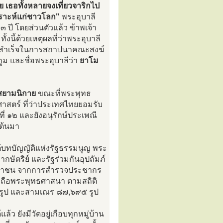
ย เธอทั้งหลายจงเที่ยวจาริกไป
เคราะห์แก่ชาวโลก"
พระอุบาลี
๓ ปี โดยส่วนตัวแล้ว ข้าพเจ้า
้งนี้ด้วยเหตุผลที่ว่าพระอุบาลี
ความสำเร็จในการสถาปนาคณะสงฆ์
ูม และชื่อพระอุบาลีว่า
ยาโม
สยามนิกาย
ขณะที่พระพุทธ
ิศาสตร์ ที่ว่าประเทศไทยยอมรับ
่ ๑๒ และยังอนุรักษ์ประเพณี
นต้นมา
บทบัญญัติแห่งรัฐธรรมนูญ พระ
ัตริย์ และรัฐร่วมกันอุปถัมภ์
ระชาชน จากการสำรวจประชากร
บถือพระพุทธศาสนา ตามสถิติ
๕๖ รูป และสามเณร ๘๗,๖๙๕ รูป
้ว ยังมีวัดอยู่เกือบทุกหมู่บ้าน