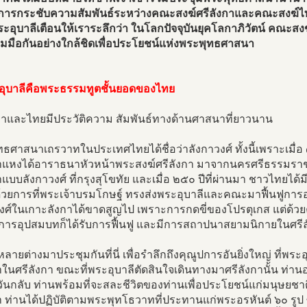
การกระชับความสัมพันธ์ระหว่างคณะสงฆ์ศรีลังกาและคณะสงฆ์ไท
ระอุบาลีเตือนให้เราระลึกว่า ในโลกปัจจุบันยุคโลกาภิวัตน์ คณะ
วมมือกันอย่างใกล้ชิดเพื่อประโยชน์แห่งพระพุทธศาสนา
อุบาลีคือพระธรรมทูตชั้นยอดของไทย
งกาและไทยมีประวัติความ สัมพันธ์ทางด้านศาสนาที่ยาวนาน
ธศาสนาเถรวาทในประเทศไทยได้ชื่อว่าลังกาวงศ์ ทั้งนี้เพราะเมื่อ ๗
แหงได้อาราธนาหัวหน้าพระสงฆ์ศรีลังกา มาจากนครศรีธรรมราช
บบลังกาวงศ์ ที่กรุงสุโขทัย และเมื่อ ๒๕๐ ปีที่ผ่านมา ชาวไทย
้วยการที่พระเจ้าบรมโกษฐ์ ทรงส่งพระอุบาลีและคณะมาฟื้นฟูการอ
ศ์ในเกาะลังกาได้ขาดสูญไป เพราะการกดขี่ของโปรตุเกส แต่ด้วยค
ี การอุปสมบทก็ได้รับการฟื้นฟู และมีการสถาปนาสยามนิกายในศรี
งหลายต่างมาประชุมกันที่นี่ เพื่อรำลึกถึงคุณูปการอันยิ่งใหญ่ ที่พร
นศรีลังกา ขณะที่พระอุบาลีตัดสินใจเดินทางมาศรีลังกานั้น ท่านอา
มีวันกลับ ท่านพร้อมที่จะสละชีวิตของท่านเพื่อประโยชน์แก่มนุษย
ท่านได้ปฏิบัติตามพระพุทโธวาทที่ประทานแก่พระอรหันต์ ๖๐ รูป ซ