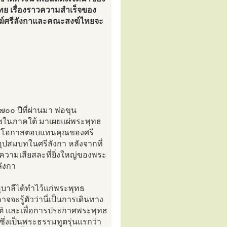
ย เรื่องราวความสำเร็จของ
สงฆ์ศรีลังกาและคณะสงฆ์ไทยจะ
๐๐ ปีที่ผ่านมา พ่อขุน
ในภาคใต้ มาเผยแผ่พระพุทธ
ได้มีโอกาสตอบแทนคุณของศรี
ุปสมบทในศรีลังกา หลังจากที่
วามเสียสละที่ยิ่งใหญ่ของพระ
ลังกา
ะอุบาลีได้ทำไว้แก่พระพุทธ
จจะรู้ตัวว่านี่เป็นการเดินทาง
ชาติ และเพื่อการประกาศพระพุทธ
ึ่งเป็นพระธรรมทูตรุ่นแรกว่า