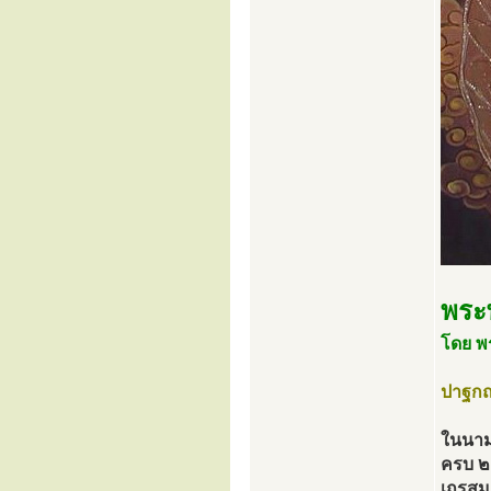
พระ
โดย พ
ปาฐกถ
ในนาม
ครบ ๒
เถรสม