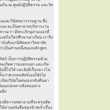
กัน ณ ศูนย์ปฏิบัติธรรม และวัด
ฐานและวิปัสสนากรรมฐาน ซึ่ง
ยน และจะเป็นทายาทบริหารงาน
วามว่า มีพระภิกษุสามเณรที่
แต่ไม่ใคร่ศึกษาเล่าเรียน เราจึง
าบังคับแก่นิสิตมหาวิทยาลัย
าเป็นส่วนหนึ่งของหลักสูตร
สถ์ เป็นการปฏิบัติธรรมด้วย
สังคมเกิดความแตกแยก และเกิด
นี้ไปได้ และยังมีเรื่องฉาวโฉ่
นว่าพวกคฤหัสถ์เองก็ยังไม่
ระเบียบวินัยในตนเองกลับคืนมา
ปลี่ยนแปลงทางสังคมอย่าง
ยิ่ง
้องมีความพยายามที่จะครุ่นคิด
ให้อ่านหนังสือของข้าพเจ้าเรื่อง