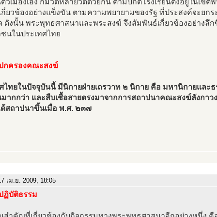
ัวเมืองเอง ก็มีวัดหลายวัดด้วยกัน ตามปกติโรงเรียนตั้งอยู่ในเขตพื
ปเกี่ยวข้องอย่างแข็งขัน ตามความพยายามของรัฐ ที่ประสงค์จะย
ด ดังนั้น พระพุทธศาสนาและพระสงฆ์ จึงสัมพันธ์เกี่ยวข้องอย่างลึก
าชนในประเทศไทย
ปกครองคณะสงฆ์
ไทยในปัจจุบันนี้ มีนิกายฝ่ายเถรวาท ๒ นิกาย คือ มหานิกายและธ
มากกว่า และสืบเชื้อสายตรงมาจากการสถาปนาคณะสงฆ์ลังกาวงศ์ใ
ด้สถาปนาขึ้นเมื่อ พ.ศ. ๒๓๗
7 เม.ย. 2009, 18:05
ฏิบัติธรรม
นสำคัญที่เกี่ยวข้องกับกิจกรรมทางพระพุทธศาสนาอีกอย่างหนึ่ง ค