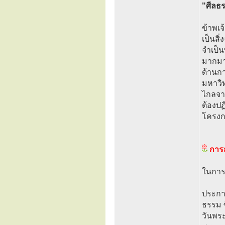
"ศีลธ
ข้าพเจ
เป็นส
จำเป็น
มากมา
ด้านกา
มหาวิ
ไกลจา
ต้องปฏ
โครงก
การ
ในการ
ประกา
ธรรม ซ
วันพระ