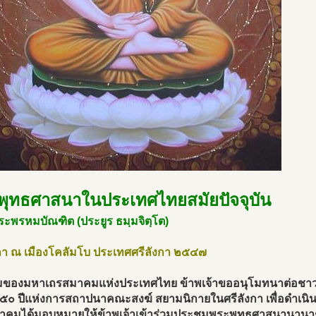
พุทธศาสนาในประเทศไทยสมัยปัจจุบัน
ระพรหมบัณฑิต (ประยูร ธมฺมจิตฺโต)
า ณ เมืองโคลัมโบ ประเทศศรีลังกา ๒๕๔๗
ของมหาเถรสมาคมแห่งประเทศไทย ข้าพเจ้าขออนุโมทนาต่อชาว
๕๐ ปีแห่งการสถาปนาคณะสงฆ์ สยามนิกายในศรีลังกา เพื่อดำเน
าคมได้มอบหมายให้ข้าพเจ้าเข้าร่วมประชุมพระพุทธศาสนานานาชาต