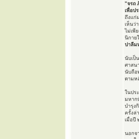
"จรถ ภ
เพื่อป
ถึงแก่
เห็นว่
ไม่เพี
นิกายใ
ปาลีม
นับเป็
ศาสนาใ
นับถือ
ตามหลั
ในประ
มหากษ
บำรุง
ครั้ง
เมื่อป
นอกจาก