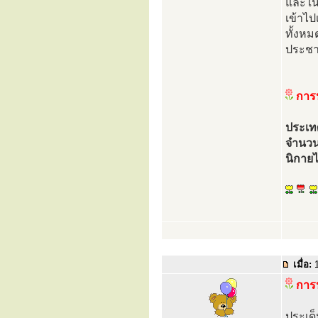
และในต
เข้าไ
ทั้งหม
ประช
การ
ประเทศ
จำนวน
นิกายไ
เมื่อ:
1
การป
ประเด็