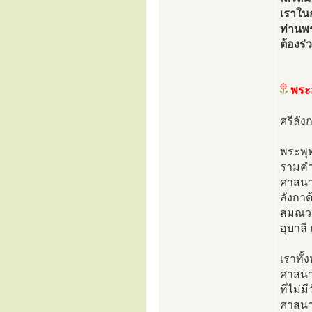
เราใน
ท่านพ
ต้องร่
พระ
ศรีลั
พระพุท
รามคำ
ศาสนาแ
ลังกาด
สมณวง
อุบาล
เราทั้
ศาสนาใ
ที่ไม่
ศาสนา 