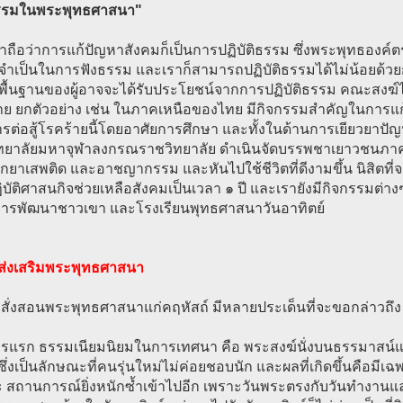
รรมในพระพุทธศาสนา"
้าถือว่าการแก้ปัญหาสังคมก็เป็นการปฏิบัติธรรม ซึ่งพระพุทธองค
ิ่งจำเป็นในการฟังธรรม และเราก็สามารถปฏิบัติธรรมได้ไม่น้อยด
พื้นฐานของผู้อาจจะได้รับประโยชน์จากการปฏิบัติธรรม คณะสงฆ์ไทย
ย ยกตัวอย่าง เช่น ในภาคเหนือของไทย มีกิจกรรมสำคัญในการแก้
รต่อสู้โรคร้ายนี้โดยอาศัยการศึกษา และทั้งในด้านการเยียวยาปัญ
ทยาลัยมหาจุฬาลงกรณราชวิทยาลัย ดำเนินจัดบรรพชาเยาวชนภาคฤดู
กยาเสพติด และอาชญากรรม และหันไปใช้ชีวิตที่ดีงามขึ้น นิสิตท
ิบัติศาสนกิจช่วยเหลือสังคมเป็นเวลา ๑ ปี และเรายังมีกิจกรรมต่างๆ 
ารพัฒนาชาวเขา และโรงเรียนพุทธศาสนาวันอาทิตย์
ส่งเสริมพระพุทธศาสนา
สั่งสอนพระพุทธศาสนาแก่คฤหัสถ์ มีหลายประเด็นที่จะขอกล่าวถึง
รแรก ธรรมเนียมนิยมในการเทศนา คือ พระสงฆ์นั่งบนธรรมาสน์แล
ึ่งเป็นลักษณะที่คนรุ่นใหม่ไม่ค่อยชอบนัก และผลที่เกิดขึ้นคือมีเฉพ
 สถานการณ์ยิ่งหนักซ้ำเข้าไปอีก เพราะวันพระตรงกับวันทำงานแล