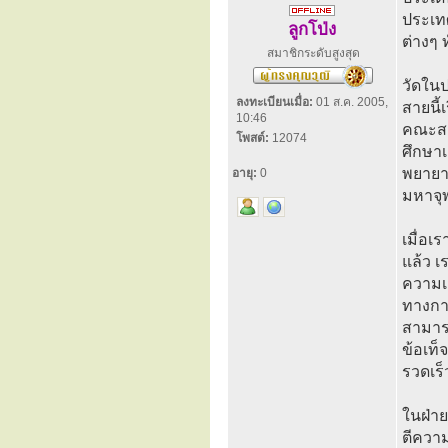
ประเทศ
ลูกโป่ง
ต่างๆ 
สมาชิกระดับสูงสุด
วัดในป
ลงทะเบียนเมื่อ:
01 ส.ค. 2005,
สายนี้
10:46
คณะสงฆ
โพสต์:
12074
ศึกษาเ
พยายาม
อายุ:
0
มหาจุ
เมื่อเ
แล้ว เ
ความเส
ทางกาม
สามารถ
ข้อเท็
รวดเร็
ในฝ่าย
ตีความ