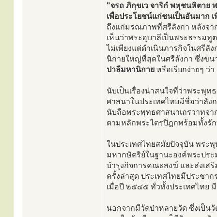
"จรถ ภิกฺขเว จาริกํ พหุชนหิตาย 
เพื่อประโยชน์แก่ชนเป็นอันมาก เ
ถึงแก่มรณภาพที่ศรีลังกา หลังจากใ
เห็นว่าพระอุบาลีเป็นพระธรรมทูตผู้
ไม่เพียงแต่ดำเนินภารกิจในศรีล
นิกายใหญ่ที่สุดในศรีลังกา ซึ่ง
ปาลีมหานิกาย
หรือเรียกง่ายๆ ว่
นับเป็นเรื่องน่าสนใจที่ว่าพระพุ
ศาสนาในประเทศไทยมีชื่อว่าลังกาว
นับถือพระพุทธศาสนาเถรวาทจากศร
ตามหลักพระไตรปิฎกพร้อมทั้งรักษ
ในประเทศไทยสมัยปัจจุบัน พระพ
มหากษัตริย์ในฐานะองค์พระประมุ
บำรุงกิจการคณะสงฆ์ และส่งเส
ครั้งล่าสุด ประเทศไทยมีประชา
เมื่อปี ๒๕๔๕ ทั่วทั้งประเทศไทย
นอกจากมีวัดป่าหลายวัด ซึ่งเป็นวั