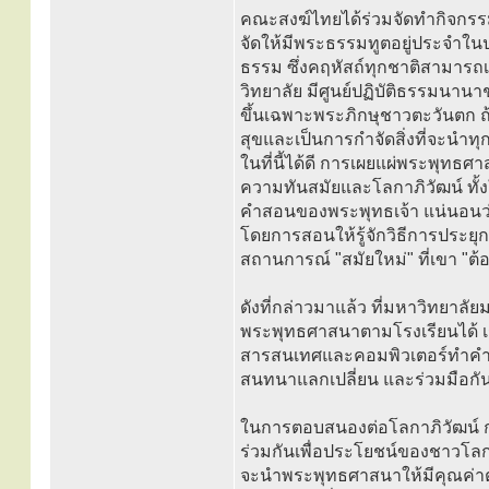
คณะสงฆ์ไทยได้ร่วมจัดทำกิจกรรมห
จัดให้มีพระธรรมทูตอยู่ประจำในป
ธรรม ซึ่งคฤหัสถ์ทุกชาติสามารถ
วิทยาลัย มีศูนย์ปฏิบัติธรรมนาน
ขึ้นเฉพาะพระภิกษุชาวตะวันตก ถ
สุขและเป็นการกำจัดสิ่งที่จะนำทุก
ในที่นี้ได้ดี การเผยแผ่พระพุทธศ
ความทันสมัยและโลกาภิวัฒน์ ทั
คำสอนของพระพุทธเจ้า แน่นอนว
โดยการสอนให้รู้จักวิธีการประยุกต์
สถานการณ์ "สมัยใหม่" ที่เขา "ต้อ
ดังที่กล่าวมาแล้ว ที่มหาวิทยา
พระพุทธศาสนาตามโรงเรียนได้ เรา
สารสนเทศและคอมพิวเตอร์ทำคำสอนข
สนทนาแลกเปลี่ยน และร่วมมือกั
ในการตอบสนองต่อโลกาภิวัฒน์ ก
ร่วมกันเพื่อประโยชน์ของชาวโลก ก
จะนำพระพุทธศาสนาให้มีคุณค่าต่อโ