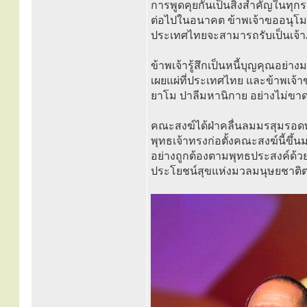
การพูดคุยกันเป็นสิ่งสำคัญในทุกระด
ต่อไปในอนาคต ข้าพเจ้าขออนุโมทนา
ประเทศไทยจะสามารถรับเป็นเจ้าภ
ข้าพเจ้ารู้สึกเป็นหนี้บุญคุณอย่
เผยแผ่ที่ประเทศไทย และข้าพเจ
ยาโม ปาลีมหานิกาย อย่างไม่ขา
คณะสงฆ์ได้ฝ่าคลื่นลมมรสุมรอดพ้
พุทธเจ้าทรงก่อตั้งคณะสงฆ์นี้ขึ
อย่างถูกต้องตามพุทธประสงค์ด้
ประโยชน์สุขแห่งมวลมนุษยชาติ