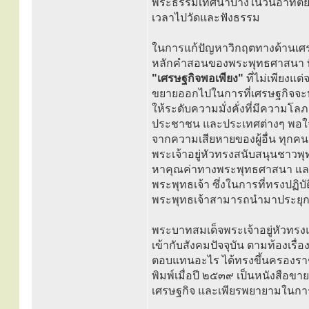
พระธรรมเทศนาบ้างในวันอาทิตย์ แต
เวลาไปวัดและฟังธรรม
ในการแก้ปัญหาวิกฤตทางด้านเศร
หลักคำสอนของพระพุทธศาสนา ที่
"เศรษฐกิจพอเพียง"
ที่ไม่เพียงแต
ขยายออกไปในการที่เศรษฐกิจจะห
ให้ระดับความมั่งคั่งที่มีความโลภ
ประชาชน และประเทศต่างๆ พอใจกับร
จากความเสียหายของผู้อื่น ทุกคนม
พระเจ้าอยู่หัวทรงสนับสนุนชาวพุท
หาคุณค่าทางพระพุทธศาสนา และ
พระพุทธเจ้า ซึ่งในการที่ทรงปฏิบ
พระพุทธเจ้าสามารถนำมาประยุกต์
พระบาทสมเด็จพระเจ้าอยู่หัวทร
เข้ากับสังคมปัจจุบัน ตามท้องเร
ตอบแทนอะไร ได้ทรงขึ้นครองราช
พิมพ์เมื่อปี ๒๕๓๙ เป็นหนังสือข
เศรษฐกิจ และเพียรพยายามในการ