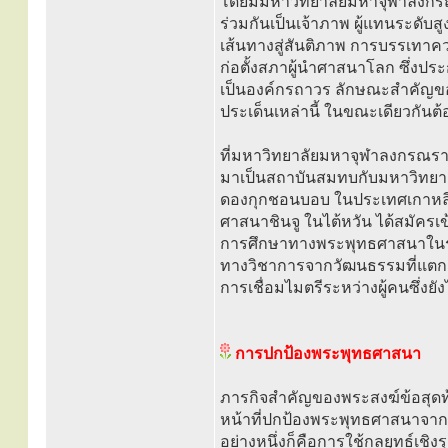
โดยมีมหาวิทยาลัยมหาจุฬาลงกร
ร่วมกันเป็นเจ้าภาพ ผู้แทนระดั
เส้นทางสู่สันติภาพ การบรรเทาค
ก่อตั้งสภาผู้นำศาสนาโลก ซึ่งปร
เป็นองค์กรถาวร ลักษณะสำคัญขอ
ประเด็นเหล่านี้ ในขณะเดียวกันต
ที่มหาวิทยาลัยมหาจุฬาลงกรณราช
มาเป็นสถาบันสมทบกับมหาวิทยาลั
ดองกุกชอนบอบ ในประเทศเกาหลี 
ศาสนาชินจู ในไต้หวัน ได้สมัครเข
การศึกษาทางพระพุทธศาสนาในระห
ทางวิชาการจากวัฒนธรรมที่แตกต่
การเชื่อมไมตรีระหว่างผู้คนซึ่งยังไ
การปกป้องพระพุทธศาสนา
ภารกิจสำคัญของพระสงฆ์ข้อสุดท้า
หน้าที่ปกป้องพระพุทธศาสนาจากก
อย่างหนึ่งก็คือการใช้กลยุทธ์