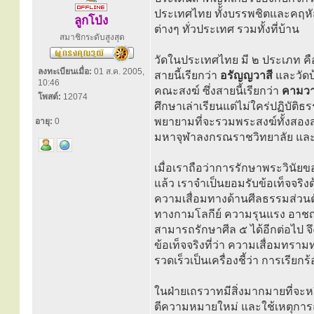
ประเทศไทย ทั้งบรรพชิตและคฤหัส
ลูกโป่ง
ต่างๆ ทั่วประเทศ รวมทั้งที่บ้าน
สมาชิกระดับสูงสุด
วัดในประเทศไทย มี ๒ ประเภท คื
ลงทะเบียนเมื่อ:
01 ส.ค. 2005,
สายนี้เรียกว่า
อรัญญวาสี
และวัดบ
10:46
คณะสงฆ์ ซึ่งสายนี้เรียกว่า
คามวา
โพสต์:
12074
ศึกษาเล่าเรียนแต่ไม่ใคร่ปฏิบัติธ
พยายามที่จะรวมพระสงฆ์ทั้งสองสา
อายุ:
0
มหาจุฬาลงกรณราชวิทยาลัย และจั
เมื่อเราถือว่าการรักษาพระวินัย
แล้ว เราจำเป็นยอมรับข้อเท็จจริ
ความเสื่อมทางด้านศีลธรรมส่วนตัว
ทางกามโลกีย์ ความรุนแรง อาชญาก
สามารถรักษาศีล ๕ ได้อีกต่อไป จ
ข้อเท็จจริงที่ว่า ความเสื่อมทร
รวดเร็วเป็นเครื่องชี้ว่า การเรียกร
ในฝ่ายเถรวาทมีสิ่งมากมายที่จะห
ตีความหมายใหม่ และใช้เหตุการณ์ปั