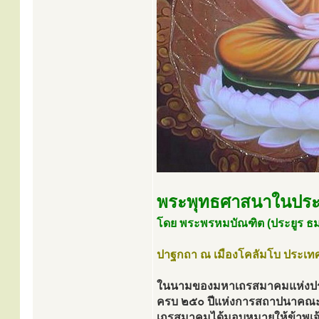
พระพุทธศาสนาในประเ
โดย พระพรหมบัณฑิต (ประยูร ธมฺ
ปาฐกถา ณ เมืองโคลัมโบ ประเท
ในนามของมหาเถรสมาคมแห่งประ
ครบ ๒๕๐ ปีแห่งการสถาปนาคณะสง
เถรสมาคมได้มอบหมายให้ข้าพเจ้