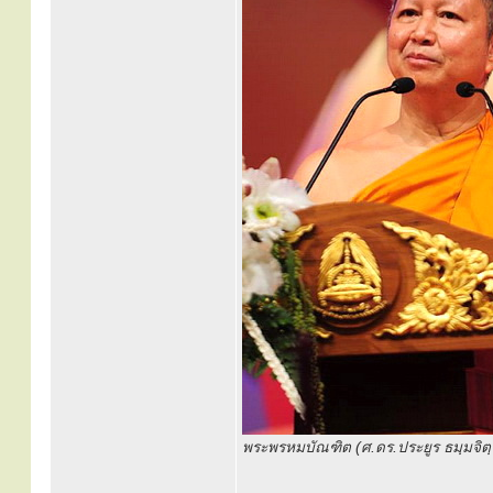
พระพรหมบัณฑิต (ศ.ดร.ประยูร ธมฺมจิตฺ