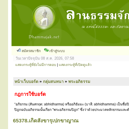
สมัครสมาชิก
เข้าสู่ระบบ
วันเวลาปัจจุบัน 08 ส.ค. 2026, 07:58
แสดงกระทู้ที่ยังไม่มีการตอบ
|
แสดงกระทู้ที่เปิดดูแล้ว
หน้าเว็บบอร์ด
»
กลุ่มสนทนา
»
พระอภิธรรม
กฎการใช้บอร์ด
“อภิธรรม (สันสกฤต: abhidharma) หรืออภิธัมมะ (บาลี: abhidhamma) เป็นชื่อ
ปิฎกฉบับอภิธรรมนั้นเรียก "พระอภิธรรมปิฎก" ซึ่งว่าด้วยประมวลหลักธรรมและคำ
65378.เกิดสังขารุเปกขาญาณ