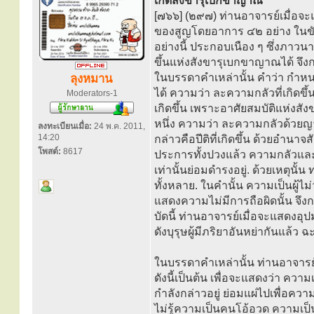
เกิดสังขารุเบกขาญาณ
[๗๖๖] (๒๙๗) ท่านอาจารย์เมื่อจ
ของสูญโดยอาการ ๔๒ อย่าง ในขั
อย่างนี้ ประกอบเนือง ๆ ซึ่งภาวน
ขึ้นแห่งสังขารุเบกขาญาณได้ จึงก
ในบรรดาคำเหล่านั้น คำว่า กำหน
ลุงหมาน
ได้ ความว่า ละความกลัวที่เกิดขึ้
Moderators-1
เกิดขึ้น เพราะอาศัยสมบัติแห่งสัง
หนึ่ง ความว่า ละความกลัวด้วยญ
ลงทะเบียนเมื่อ:
24 พ.ค. 2011,
14:20
กล่าวคือปีติที่เกิดขึ้น ด้วยอำน
โพสต์:
8617
ประการทั้งปวงแล้ว ความกลัวและค
เท่านั้นย่อมดำรงอยู่. ด้วยเหตุนั้
ทั้งหลาย. ในคำนั้น ความเป็นผู้ไม
แสดงความไม่มีการถือผิดนั้น จึงกล่
บัดนี้ ท่านอาจารย์เมื่อจะแสดงอุป
ดังบุรุษผู้มีภริยาอันหย่ากันแล้ว ฉะน
ในบรรดาคำเหล่านั้น ท่านอาจารย์
ดังนี้เป็นต้น เพื่อจะแสดงว่า ความเ
กำลังกล่าวอยู่ ย่อมแผ่ไปเพื่อความ
ไม่รู้ความเป็นคนโอ้อวด ความเ