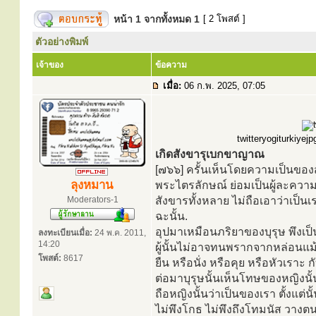
หน้า
1
จากทั้งหมด
1
[ 2 โพสต์ ]
ตัวอย่างพิมพ์
เจ้าของ
ข้อความ
เมื่อ:
06 ก.พ. 2025, 07:05
twitteryogiturkiyej
เกิดสังขารุเบกขาญาณ
[๗๖๖] ครั้นเห็นโดยความเป็นของสู
ลุงหมาน
พระไตรลักษณ์ ย่อมเป็นผู้ละควา
Moderators-1
สังขารทั้งหลาย ไม่ถือเอาว่าเป็นเร
ฉะนั้น.
อุปมาเหมือนภริยาของบุรุษ พึงเป
ลงทะเบียนเมื่อ:
24 พ.ค. 2011,
14:20
ผู้นั้นไม่อาจทนพรากจากหล่อนแม้คร
โพสต์:
8617
ยืน หรือนั่ง หรือคุย หรือหัวเราะ
ต่อมาบุรุษนั้นเห็นโทษของหญิงนั้น
ถือหญิงนั้นว่าเป็นของเรา ตั้งแต่น
ไม่พึงโกธ ไม่พึงถึงโทมนัส วางตน