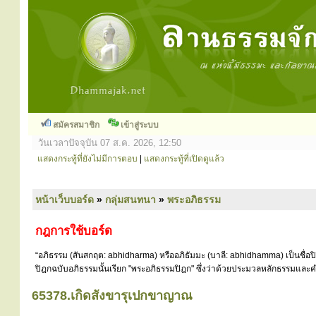
สมัครสมาชิก
เข้าสู่ระบบ
วันเวลาปัจจุบัน 07 ส.ค. 2026, 12:50
แสดงกระทู้ที่ยังไม่มีการตอบ
|
แสดงกระทู้ที่เปิดดูแล้ว
หน้าเว็บบอร์ด
»
กลุ่มสนทนา
»
พระอภิธรรม
กฎการใช้บอร์ด
“อภิธรรม (สันสกฤต: abhidharma) หรืออภิธัมมะ (บาลี: abhidhamma) เป็นชื่อ
ปิฎกฉบับอภิธรรมนั้นเรียก "พระอภิธรรมปิฎก" ซึ่งว่าด้วยประมวลหลักธรรมและคำ
65378.เกิดสังขารุเปกขาญาณ