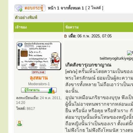
หน้า
1
จากทั้งหมด
1
[ 2 โพสต์ ]
ตัวอย่างพิมพ์
เจ้าของ
ข้อความ
เมื่อ:
06 ก.พ. 2025, 07:05
twitteryogiturkiyej
เกิดสังขารุเบกขาญาณ
[๗๖๖] ครั้นเห็นโดยความเป็นของสู
ลุงหมาน
พระไตรลักษณ์ ย่อมเป็นผู้ละควา
Moderators-1
สังขารทั้งหลาย ไม่ถือเอาว่าเป็นเร
ฉะนั้น.
อุปมาเหมือนภริยาของบุรุษ พึงเป
ลงทะเบียนเมื่อ:
24 พ.ค. 2011,
14:20
ผู้นั้นไม่อาจทนพรากจากหล่อนแม้คร
โพสต์:
8617
ยืน หรือนั่ง หรือคุย หรือหัวเราะ
ต่อมาบุรุษนั้นเห็นโทษของหญิงนั้น
ถือหญิงนั้นว่าเป็นของเรา ตั้งแต่น
ไม่พึงโกธ ไม่พึงถึงโทมนัส วางตน