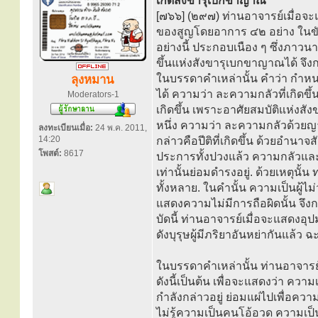
เกิดสังขารุเบกขาญาณ
[๗๖๖] (๒๙๗) ท่านอาจารย์เมื่อจ
ของสูญโดยอาการ ๔๒ อย่าง ในขั
อย่างนี้ ประกอบเนือง ๆ ซึ่งภาวน
ขึ้นแห่งสังขารุเบกขาญาณได้ จึงก
ในบรรดาคำเหล่านั้น คำว่า กำหน
ลุงหมาน
ได้ ความว่า ละความกลัวที่เกิดขึ้
Moderators-1
เกิดขึ้น เพราะอาศัยสมบัติแห่งสัง
หนึ่ง ความว่า ละความกลัวด้วยญ
ลงทะเบียนเมื่อ:
24 พ.ค. 2011,
14:20
กล่าวคือปีติที่เกิดขึ้น ด้วยอำน
โพสต์:
8617
ประการทั้งปวงแล้ว ความกลัวและค
เท่านั้นย่อมดำรงอยู่. ด้วยเหตุนั้
ทั้งหลาย. ในคำนั้น ความเป็นผู้ไม
แสดงความไม่มีการถือผิดนั้น จึงกล่
บัดนี้ ท่านอาจารย์เมื่อจะแสดงอุป
ดังบุรุษผู้มีภริยาอันหย่ากันแล้ว ฉะน
ในบรรดาคำเหล่านั้น ท่านอาจารย์
ดังนี้เป็นต้น เพื่อจะแสดงว่า ความเ
กำลังกล่าวอยู่ ย่อมแผ่ไปเพื่อความ
ไม่รู้ความเป็นคนโอ้อวด ความเ