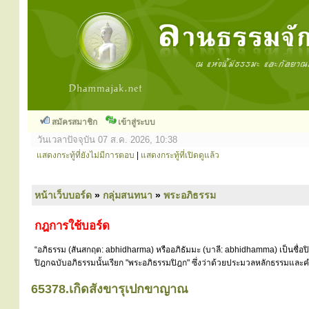
สมัครสมาชิก
เข้าสู่ระบบ
วันเวลาปัจจุบัน 07 ส.ค. 2026, 10:38
แสดงกระทู้ที่ยังไม่มีการตอบ
|
แสดงกระทู้ที่เปิดดูแล้ว
หน้าเว็บบอร์ด
»
กลุ่มสนทนา
»
พระอภิธรรม
กฎการใช้บอร์ด
“อภิธรรม (สันสกฤต: abhidharma) หรืออภิธัมมะ (บาลี: abhidhamma) เป็นชื่อ
ปิฎกฉบับอภิธรรมนั้นเรียก "พระอภิธรรมปิฎก" ซึ่งว่าด้วยประมวลหลักธรรมและคำ
65378.เกิดสังขารุเปกขาญาณ