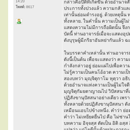
14:20
กล่าวคือปีติที่เกิดขึ้น ด้วยอำน
โพสต์:
8617
ประการทั้งปวงแล้ว ความกลัวและค
เท่านั้นย่อมดำรงอยู่. ด้วยเหตุนั้
ทั้งหลาย. ในคำนั้น ความเป็นผู้ไม
แสดงความไม่มีการถือผิดนั้น จึงกล่
บัดนี้ ท่านอาจารย์เมื่อจะแสดงอุป
ดังบุรุษผู้มีภริยาอันหย่ากันแล้ว ฉะน
ในบรรดาคำเหล่านั้น ท่านอาจารย์
ดังนี้เป็นต้น เพื่อจะแสดงว่า ความเ
กำลังกล่าวอยู่ ย่อมแผ่ไปเพื่อความ
ไม่รู้ความเป็นคนโอ้อวด ความเ
สองบทว่า มุญฺจิตุกาโม หุตฺวา อธิ
ด้วยอำนาจแห่งความเป็นผู้ไม่ใจดี
มุญจิตุกัมยตาญาณไป วิปัสสนาที่
ปฏิสังขานุปัสสนาอย่างเดียว เพรา
ทั้งหลายด้วยปฏิสังขานุปัสสนา ดั
เหมือนแอบไปข้างหนึ่ง. คำว่า ย่อ
คำว่า ไม่เหยียดยื่นไป คือ ไม่ซ่า
บทความ อิจฺจสฺส ตัดเป็น อิติ อสฺส
แปลว่า แก่โยคีนั้นด้วยประการฉะน