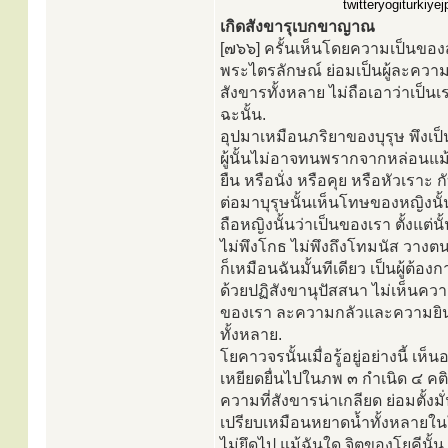
twitteryogiturkiye
เกิดสังขารุเบกขาญาณ
[๗๖๖] ครั้นเห็นโดยความเป็นของสู
พระไตรลักษณ์ ย่อมเป็นผู้ละควา
สังขารทั้งหลาย ไม่ถือเอาว่าเป็นเร
ฉะนั้น.
อุปมาเหมือนภริยาของบุรุษ พึงเป
ผู้นั้นไม่อาจทนพรากจากหล่อนแม้คร
ยืน หรือนั่ง หรือคุย หรือหัวเราะ
ต่อมาบุรุษนั้นเห็นโทษของหญิงนั้น
ถือหญิงนั้นว่าเป็นของเรา ตั้งแต่น
ไม่พึงโกธ ไม่พึงถึงโทมนัส วางตน
ก็เหมือนฉันมั้นทีเดียว เป็นผู้ต
ด้วยปฏิสังขานุปัสสนา ไม่เห็นความท
ของเรา ละความกลัวและความยินดี
ทั้งหลาย.
โยคาวจรนั้นเมื่อรู้อยู่อย่างนี้ เห็
เหยียดยื่นไปในภพ ๓ กำเนิด ๔ คต
ความที่สังขารน่าเกลียด ย่อมตั้งมั่
เปรียบเหมือนหยาดน้ำทั้งหลายในใ
ไม่ยึดไป แม้ฉันใด จิตของโยคีนั้น