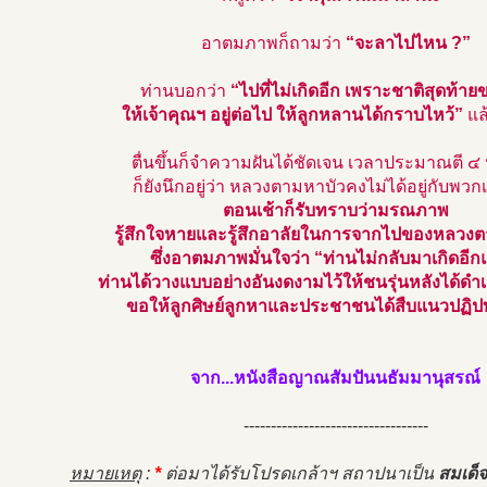
อาตมภาพก็ถามว่า
“จะลาไปไหน ?”
ท่านบอกว่า
“ไปที่ไม่เกิดอีก เพราะชาติสุดท้า
ให้เจ้าคุณฯ อยู่ต่อไป ให้ลูกหลานได้กราบไหว้”
แล
ตื่นขึ้นก็จำความฝันได้ชัดเจน เวลาประมาณตี ๔
ก็ยังนึกอยู่ว่า หลวงตามหาบัวคงไม่ได้อยู่กับพวก
ตอนเช้าก็รับทราบว่ามรณภาพ
รู้สึกใจหายและรู้สึกอาลัยในการจากไปของหลวงตาเ
ซึ่งอาตมภาพมั่นใจว่า “ท่านไม่กลับมาเกิดอีก
ท่านได้วางแบบอย่างอันงดงามไว้ให้ชนรุ่นหลังได้ด
ขอให้ลูกศิษย์ลูกหาและประชาชนได้สืบแนวปฏิป
จาก...หนังสือญาณสัมปันนธัมมานุสรณ์
----------------------------------
หมายเหตุ
:
*
ต่อมาได้รับโปรดเกล้าฯ สถาปนาเป็น
สมเด็