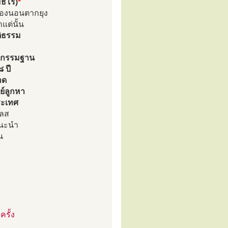
ฺมธโร)
*
ต้องนอนตากยุง
แต่นั้น
ติธรรม
นากรรมฐาน
๘ ปี
าด
์ลูกหา
ระเทศ
เลส
แนะนำ
น
รั้ง