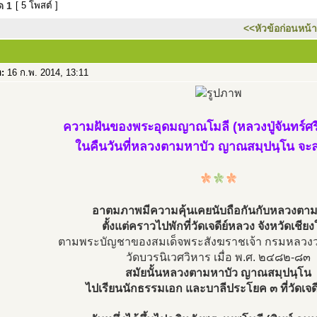
มด
1
[ 5 โพสต์ ]
<<หัวข้อก่อนหน้า
อ:
16 ก.พ. 2014, 13:11
ความฝันของพระอุดมญาณโมลี (หลวงปู่จันทร์ศรี
ในคืนวันที่หลวงตามหาบัว ญาณสมฺปนฺโน จะ
อาตมภาพมีความคุ้นเคยนับถือกันกับหลวงตาม
ตั้งแต่คราวไปพักที่วัดเจดีย์หลวง จังหวัดเชียง
ตามพระบัญชาของสมเด็จพระสังฆราชเจ้า กรมหลวง
วัดบวรนิเวศวิหาร เมื่อ พ.ศ. ๒๔๘๒-๘๓
สมัยนั้นหลวงตามหาบัว ญาณสมฺปนฺโน
ไปเรียนนักธรรมเอก และบาลีประโยค ๓ ที่วัดเจด