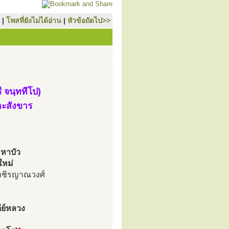
|
โพสที่ยังไม่ได้อ่าน
|
หัวข้อถัดไป>>
 จนฺททีโป)
ละสังขาร
หาบัว
ใหม่
วชิรญาณวงศ์
ีย์หลวง