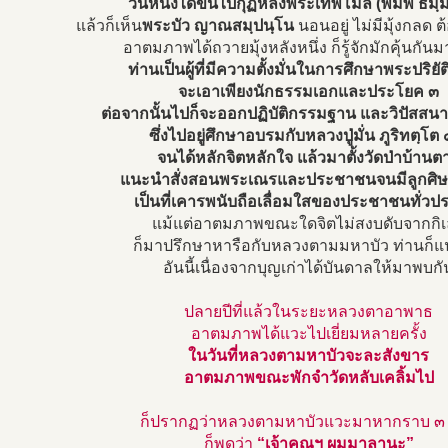
วันหนึ่งได้ขึ้นไปกุฏิหลังพระเทพโมลี (พิมพ์ ธม
แล้วก็เห็น
พระบัว ญาณสมฺปนฺโน
นอนอยู่ ไม่มีมุ้งกลด 
อาตมภาพได้ถวายมุ้งหลังหนึ่ง ก็รู้จักมักคุ้นกันมา
ท่านเป็นผู้ที่มีความตั้งมั่นในการศึกษาพระปริยั
จะเอาเพียงนักธรรมเอกและประโยค ๓
ต่อจากนั้นไปก็จะออกปฏิบัติกรรมฐาน และวิปัสส
ซึ่งไปอยู่ศึกษาอบรมกับหลวงปู่มั่น ภูริทตฺโต 
จนได้หลักจิตหลักใจ แล้วมาตั้งวัดป่าบ้านต
แนะนำสั่งสอนพระเณรและประชาชนจนมีลูกศิษย
เป็นที่เคารพนับถือเลื่อมใสของประชาชนทั่วป
แม้แต่อาตมภาพขณะใดจิตไม่สงบดับจากกิ
ก็มาปรึกษาหารือกับหลวงตามมหาบัว ท่านก็
อันนี้เนื่องจากบุญเก่าได้บันดาลให้มาพบกั
ปลายปีที่แล้วในระยะหลวงตาอาพาธ
อาตมภาพได้แวะไปเยี่ยมหลายครั้ง
ในวันที่หลวงตามหาบัวจะละสังขาร
อาตมภาพขณะพักจำวัดหลับเคลิ้มไป
ก็ปรากฏว่าหลวงตามหาบัวแวะมาหากราบ ๓ ค
ก็พูดว่า
“เจ้าคุณฯ ผมมาลานะ”