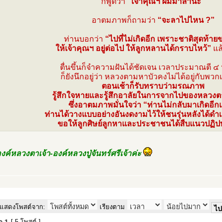
ก็พูดว่า
“เจ้าคุณฯ ผมมาลานะ”
อาตมภาพก็ถามว่า
“จะลาไปไหน ?”
ท่านบอกว่า
“ไปที่ไม่เกิดอีก เพราะชาติสุดท้า
ให้เจ้าคุณฯ อยู่ต่อไป ให้ลูกหลานได้กราบไหว้”
แล
ตื่นขึ้นก็จำความฝันได้ชัดเจน เวลาประมาณตี ๔
ก็ยังนึกอยู่ว่า หลวงตามหาบัวคงไม่ได้อยู่กับพวก
ตอนเช้าก็รับทราบว่ามรณภาพ
รู้สึกใจหายและรู้สึกอาลัยในการจากไปของหลวงตาเ
ซึ่งอาตมภาพมั่นใจว่า “ท่านไม่กลับมาเกิดอีก
ท่านได้วางแบบอย่างอันงดงามไว้ให้ชนรุ่นหลังได้ด
ขอให้ลูกศิษย์ลูกหาและประชาชนได้สืบแนวปฏิป
ค์หลวงตาเจ้า-องค์หลวงปู่จันทร์ศรีเจ้าค่ะ
แสดงโพสต์จาก:
เรียงตาม
[ 5 โพสต์ ]