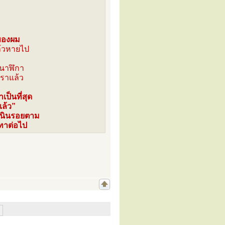
ยของผม
้วหายไป
 นาฬิกา
เราแล้ว
ป็นที่สุด
แล้ว”
ำเนินรอยตาม
ทาต่อไป