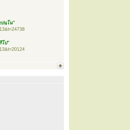
ฺปนฺโน”
=13&t=24738
ทีโป”
=13&t=20124