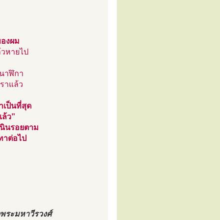
ยของผม
้วหายไป
 นาฬิกา
เราแล้ว
ป็นที่สุด
แล้ว”
ำเนินรอยตาม
ทาต่อไป
จพระมหาวีรวงศ์