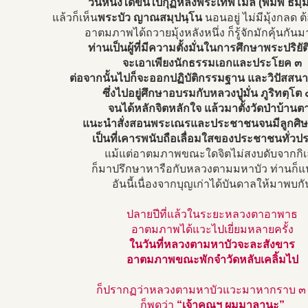
วันหนึ่งได้ขึ้นไปกุฏิหลังพระเทพโมลี (พิมพ์ ธม
แล้วก็เห็น
พระบัว ญาณสมฺปนฺโน
นอนอยู่ ไม่มีมุ้งกลด 
อาตมภาพได้ถวายมุ้งหลังหนึ่ง ก็รู้จักมักคุ้นกันมา
ท่านเป็นผู้ที่มีความตั้งมั่นในการศึกษาพระปริยั
จะเอาเพียงนักธรรมเอกและประโยค ๓
ต่อจากนั้นไปก็จะออกปฏิบัติกรรมฐาน และวิปัสส
ซึ่งไปอยู่ศึกษาอบรมกับหลวงปู่มั่น ภูริทตฺโต 
จนได้หลักจิตหลักใจ แล้วมาตั้งวัดป่าบ้านต
แนะนำสั่งสอนพระเณรและประชาชนจนมีลูกศิษย
เป็นที่เคารพนับถือเลื่อมใสของประชาชนทั่วป
แม้แต่อาตมภาพขณะใดจิตไม่สงบดับจากกิ
ก็มาปรึกษาหารือกับหลวงตามมหาบัว ท่านก็
อันนี้เนื่องจากบุญเก่าได้บันดาลให้มาพบกั
ปลายปีที่แล้วในระยะหลวงตาอาพาธ
อาตมภาพได้แวะไปเยี่ยมหลายครั้ง
ในวันที่หลวงตามหาบัวจะละสังขาร
อาตมภาพขณะพักจำวัดหลับเคลิ้มไป
ก็ปรากฏว่าหลวงตามหาบัวแวะมาหากราบ ๓ ค
ก็พูดว่า
“เจ้าคุณฯ ผมมาลานะ”