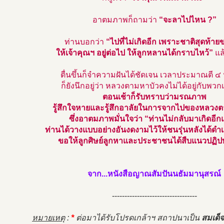
อาตมภาพก็ถามว่า
“จะลาไปไหน ?”
ท่านบอกว่า
“ไปที่ไม่เกิดอีก เพราะชาติสุดท้า
ให้เจ้าคุณฯ อยู่ต่อไป ให้ลูกหลานได้กราบไหว้”
แล
ตื่นขึ้นก็จำความฝันได้ชัดเจน เวลาประมาณตี ๔
ก็ยังนึกอยู่ว่า หลวงตามหาบัวคงไม่ได้อยู่กับพวก
ตอนเช้าก็รับทราบว่ามรณภาพ
รู้สึกใจหายและรู้สึกอาลัยในการจากไปของหลวงตาเ
ซึ่งอาตมภาพมั่นใจว่า “ท่านไม่กลับมาเกิดอีก
ท่านได้วางแบบอย่างอันงดงามไว้ให้ชนรุ่นหลังได้ด
ขอให้ลูกศิษย์ลูกหาและประชาชนได้สืบแนวปฏิป
จาก...หนังสือญาณสัมปันนธัมมานุสรณ์
----------------------------------
หมายเหตุ
:
*
ต่อมาได้รับโปรดเกล้าฯ สถาปนาเป็น
สมเด็