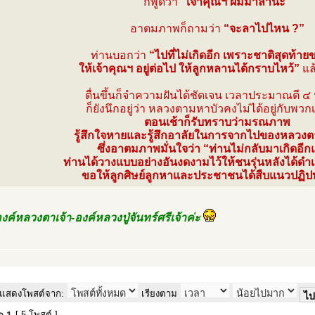
ก็พูดว่า
“เจ้าคุณฯ ผมมาลานะ”
อาตมภาพก็ถามว่า
“จะลาไปไหน ?”
ท่านบอกว่า
“ไปที่ไม่เกิดอีก เพราะชาติสุดท้า
ให้เจ้าคุณฯ อยู่ต่อไป ให้ลูกหลานได้กราบไหว้”
แล
ตื่นขึ้นก็จำความฝันได้ชัดเจน เวลาประมาณตี ๔
ก็ยังนึกอยู่ว่า หลวงตามหาบัวคงไม่ได้อยู่กับพวก
ตอนเช้าก็รับทราบว่ามรณภาพ
รู้สึกใจหายและรู้สึกอาลัยในการจากไปของหลวงตาเ
ซึ่งอาตมภาพมั่นใจว่า “ท่านไม่กลับมาเกิดอีก
ท่านได้วางแบบอย่างอันงดงามไว้ให้ชนรุ่นหลังได้ด
ขอให้ลูกศิษย์ลูกหาและประชาชนได้สืบแนวปฏิป
ค์หลวงตาเจ้า-องค์หลวงปู่จันทร์ศรีเจ้าค่ะ
แสดงโพสต์จาก:
เรียงตาม
[ 5 โพสต์ ]