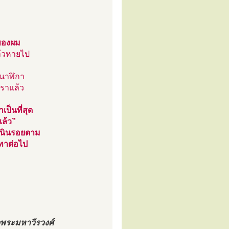
ยของผม
้วหายไป
 นาฬิกา
เราแล้ว
ป็นที่สุด
แล้ว”
ำเนินรอยตาม
ทาต่อไป
จพระมหาวีรวงศ์