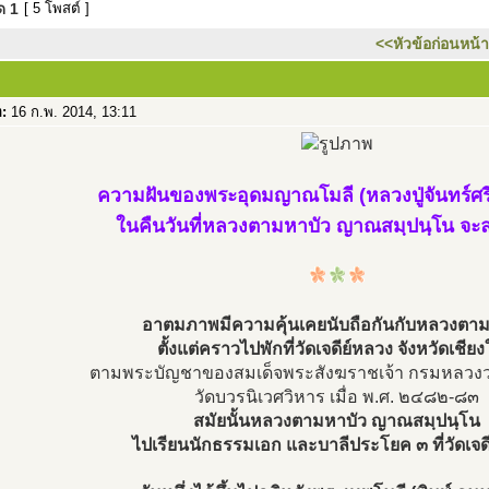
มด
1
[ 5 โพสต์ ]
<<หัวข้อก่อนหน้า
อ:
16 ก.พ. 2014, 13:11
ความฝันของพระอุดมญาณโมลี (หลวงปู่จันทร์ศรี
ในคืนวันที่หลวงตามหาบัว ญาณสมฺปนฺโน จะ
อาตมภาพมีความคุ้นเคยนับถือกันกับหลวงตาม
ตั้งแต่คราวไปพักที่วัดเจดีย์หลวง จังหวัดเชียง
ตามพระบัญชาของสมเด็จพระสังฆราชเจ้า กรมหลวง
วัดบวรนิเวศวิหาร เมื่อ พ.ศ. ๒๔๘๒-๘๓
สมัยนั้นหลวงตามหาบัว ญาณสมฺปนฺโน
ไปเรียนนักธรรมเอก และบาลีประโยค ๓ ที่วัดเจด