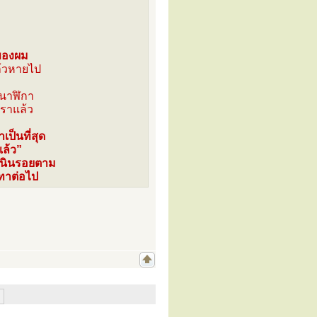
ยของผม
้วหายไป
 นาฬิกา
เราแล้ว
ป็นที่สุด
แล้ว”
ำเนินรอยตาม
ทาต่อไป