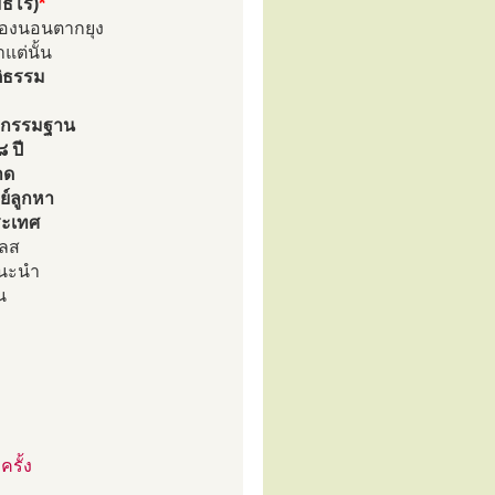
ฺมธโร)
*
ต้องนอนตากยุง
แต่นั้น
ติธรรม
นากรรมฐาน
๘ ปี
าด
์ลูกหา
ระเทศ
เลส
แนะนำ
น
รั้ง