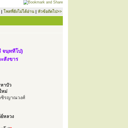
|
โพสที่ยังไม่ได้อ่าน
|
หัวข้อถัดไป>>
 จนฺททีโป)
ละสังขาร
หาบัว
ใหม่
วชิรญาณวงศ์
ีย์หลวง