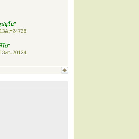
ฺปนฺโน”
=13&t=24738
ทีโป”
=13&t=20124