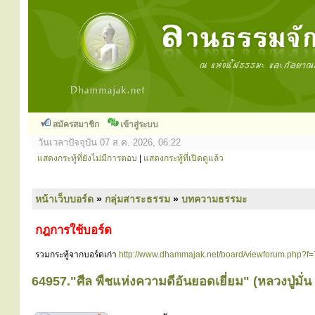
สมัครสมาชิก
เข้าสู่ระบบ
วันเวลาปัจจุบัน 07 ส.ค. 2026, 06:22
แสดงกระทู้ที่ยังไม่มีการตอบ
|
แสดงกระทู้ที่เปิดดูแล้ว
หน้าเว็บบอร์ด
»
กลุ่มสาระธรรม
»
บทความธรรมะ
กฎการใช้บอร์ด
รวมกระทู้จากบอร์ดเก่า
http://www.dhammajak.net/board/viewforum.php?f=
64957."ศีล พืชแห่งความดีอันยอดเยี่ยม" (หลวงปู่มั่น 