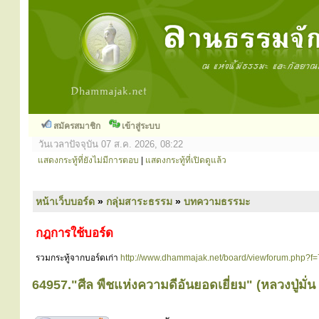
สมัครสมาชิก
เข้าสู่ระบบ
วันเวลาปัจจุบัน 07 ส.ค. 2026, 08:22
แสดงกระทู้ที่ยังไม่มีการตอบ
|
แสดงกระทู้ที่เปิดดูแล้ว
หน้าเว็บบอร์ด
»
กลุ่มสาระธรรม
»
บทความธรรมะ
กฎการใช้บอร์ด
รวมกระทู้จากบอร์ดเก่า
http://www.dhammajak.net/board/viewforum.php?f=
64957."ศีล พืชแห่งความดีอันยอดเยี่ยม" (หลวงปู่มั่น 