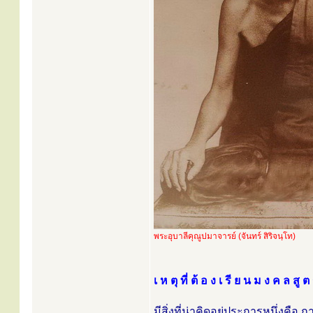
พระอุบาลีคุณูปมาจารย์ (จันทร์ สิริจนฺโท)
เ ห ตุ ที่ ต้ อ ง เ รี ย น ม ง ค ล สู ต
มีสิ่งที่น่าคิดอยู่ประการหนึ่งคือ