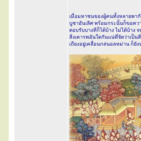
เมื่อมหาชนของผู้คนทั้งหลายพากั
บูชาอันเลิศ พร้อมกระนั้นก็ขอควา
ตอบรับบางทีก็ได้บ้าง ไม่ได้บ้า
สิ่งเคารพอันใดกันแน่ที่จัดว่าเป็น
เถียงอยู่เคลื่อนกล่นอลหม่าน ก็ยัง