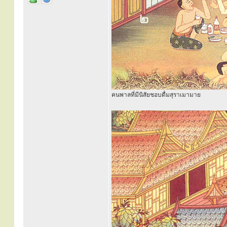
คนพาลที่มีนิสัยชอบดื่มสุราเมามาย