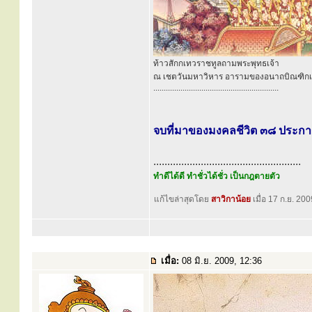
ท้าวสักกเทวราชทูลถามพระพุทธเจ้า
ณ เชตวันมหาวิหาร อารามของอนาถบิณฑิกเศร
............................................................
จบที่มาของมงคลชีวิต ๓๘ ประกา
.....................................................
ทำดีได้ดี ทำชั่วได้ชั่ว เป็นกฎตายตัว
แก้ไขล่าสุดโดย
สาวิกาน้อย
เมื่อ 17 ก.ย. 200
เมื่อ:
08 มิ.ย. 2009, 12:36