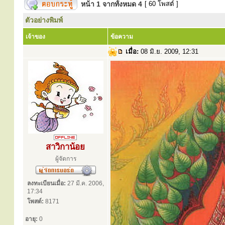
หน้า
1
จากทั้งหมด
4
[ 60 โพสต์ ]
ตัวอย่างพิมพ์
เจ้าของ
ข้อความ
เมื่อ:
08 มิ.ย. 2009, 12:31
สาวิกาน้อย
ผู้จัดการ
ลงทะเบียนเมื่อ:
27 มี.ค. 2006,
17:34
โพสต์:
8171
อายุ:
0