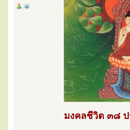
มงคลชีวิต ๓๘ 