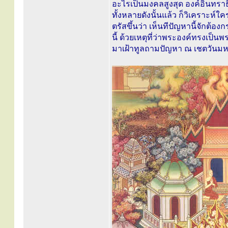
อะไรเป็นมงคลสูงสุด องค์อินทราธ
ทั้งหลายดังนั้นแล้ว ก็วิเคราะห์ใ
ตรัสขึ้นว่า เห็นทีปัญหานี้จั
นี้ ด้วยเหตุที่ว่าพระองค์ทรงเป็นพ
มาเฝ้าทูลถามปัญหา ณ เชตวันมห