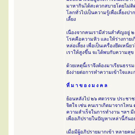
มาหากินได้สะดวกสบายโดยไม่ติดขัด
โลกทั่วไปเป็นความรู้เพื่อเลี้ยงปาก
เลี้ยง
เนื่องจากคนเรามีส่วนสำคัญอยู่ ๒
โรคคือความหิว และให้ร่างกายเก
หล่อเลี้ยง เพื่อเป็นเครื่องยึด
เราให้สูงขึ้น จะได้พบกับความส
ด้วยเหตุนี้เราจึงต้องมาเรียนธร
ยังง่ายต่อการทำความเข้าใจและก
ที่ ม า ข อ ง ม ง ค ล
ย้อนหลังไป ๒๖ ศตวรรษ ประชาชนชา
จิตใจ เช่น คนเราเกิดมาจากไหน 
ความสำเร็จในการทำงาน ฯลฯ มีกา
เพื่ออภิปรายในปัญหาเหล่านี้กันอ
เมื่อมีผู้อภิปรายมากเข้า หลา