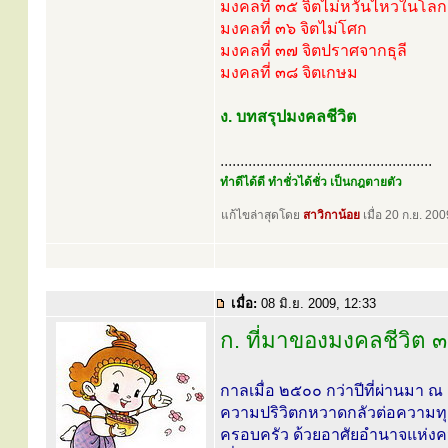
มงคลที่ ๓๕ จิตไม่หวั่นไหวในโล
มงคลที่ ๓๖ จิตไม่โศก
มงคลที่ ๓๗ จิตปราศจากธุลี
มงคลที่ ๓๘ จิตเกษม
ง. บทสรุปมงคลชีวิต
.....................................................
ทำดีได้ดี ทำชั่วได้ชั่ว เป็นกฎตายตัว
แก้ไขล่าสุดโดย
สาวิกาน้อย
เมื่อ 20 ก.ย. 200
เมื่อ:
08 มิ.ย. 2009, 12:33
ก. ที่มาของมงคลชีวิต
กาลเมื่อ ๒๕๐๐ กว่าปีที่ผ่านมา ณ
ความปริวิตกหวาดกลัวต่อความทุกข
ครอบครัว ด้วยอาศัยอำนาจแห่งคว