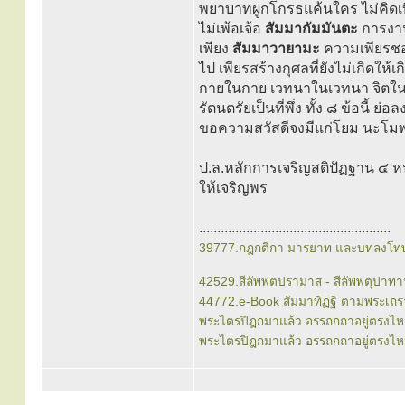
พยาบาทผูกโกรธแค้นใคร ไม่คิดเบ
ไม่เพ้อเจ้อ
สัมมากัมมันตะ
การงา
เพียง
สัมมาวายามะ
ความเพียรชอบ 
ไป เพียรสร้างกุศลที่ยังไม่เกิดให้เก
กายในกาย เวทนาในเวทนา จิตใ
รัตนตรัยเป็นที่พึ่ง ทั้ง ๘ ข้อนี
ขอความสวัสดีจงมีแก่โยม นะโมพ
ป.ล.หลักการเจริญสติปัฏฐาน ๔ หน
ให้เจริญพร
.....................................................
39777.กฎกติกา มารยาท และบทลงโทษ
42529.สีลัพพตปรามาส - สีลัพพตุปาท
44772.e-Book สัมมาทิฏฐิ ตามพระเถร
พระไตรปิฎกมาแล้ว อรรถกถาอยู่ตรงไห
พระไตรปิฎกมาแล้ว อรรถกถาอยู่ตรงไห