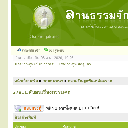
สมัครสมาชิก
เข้าสู่ระบบ
วันเวลาปัจจุบัน 06 ส.ค. 2026, 19:26
แสดงกระทู้ที่ยังไม่มีการตอบ
|
แสดงกระทู้ที่เปิดดูแล้ว
หน้าเว็บบอร์ด
»
กลุ่มสนทนา
»
ความรัก-ผูกพัน-พลัดพราก
37811.สับสนเรื่องกรรมค่ะ
หน้า
1
จากทั้งหมด
1
[ 10 โพสต์ ]
ตัวอย่างพิมพ์
เจ้าของ
ข้อความ