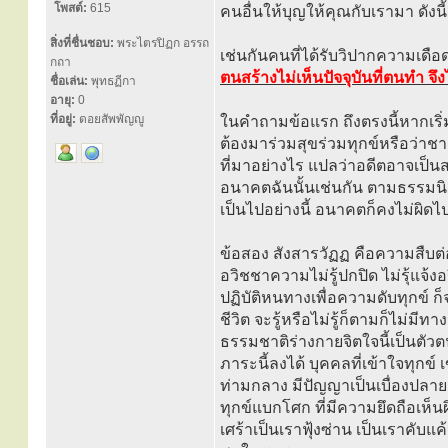
โพสต์:
615
คนอื่นให้บุญให้คุณกับเรามา ดัง
สิ่งที่ชื่นชอบ:
พระไตรปิฏก อรรถ
เช่นกันคนที่ได้รับวิปากความเดือ
กถา
ตนสร้างไม่เห็นปัจจุบันที่ตนทำ จึง
ชื่อเล่น:
พุทธฏีกา
อายุ:
0
ที่อยู่:
ดอยสัพพัญญู
ในคำถามข้อแรก ถึงตรงนี้หากเริ่ม
ต้องมาร่วมสุขร่วมทุกข์หรือว่าชาติ
ที่มาอย่างไร แปลว่าอดีตอาจเป็นสาเห
อนาคตฉันนั้นเช่นกัน ตามธรรมนิ
เป็นไปอย่างนี้ อนาคตก็คงไม่ผิดไป
ข้อสอง สังสารวัฏฏ คือความสืบต่
อวิชชาความไม่รู้ปกปิด ไม่รุ้แจ้งอ
ปฏิบัติหนทางเพื่อความดับทุกข์ ก
ชีวิต จะรู้หรือไม่รู้ก็ตามก็ไม่มีท
ธรรมชาติร่างกายจิตใจนี้เป็นตั
ภาระนี้ลงได้ บุคคลที่เข้าใจทุกข์
ท่ามกลาง มีปัญญาเป็นเบื่องปลาย
ทุกข์แบกโศก ที่มีความยึดถือเห็นผิ
เศร้าเป็นเราฟุ้งซ่าน เป็นเราคับแค้