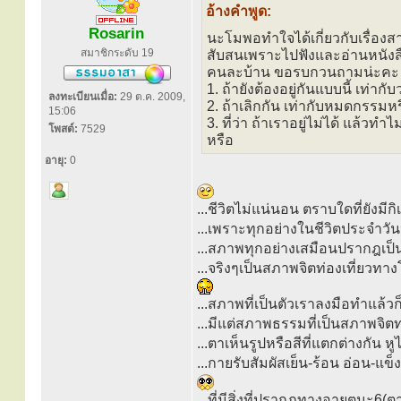
อ้างคำพูด:
Rosarin
นะโมพอทำใจได้เกี่ยวกับเรื่องส
สมาชิกระดับ 19
สับสนเพราะไปฟังและอ่านหนังสือธ
คนละบ้าน ขอรบกวนถามน่ะคะ
1. ถ้ายังต้องอยู่กันแบบนี้ เท่า
ลงทะเบียนเมื่อ:
29 ต.ค. 2009,
2. ถ้าเลิกกัน เท่ากับหมดกรรมหร
15:06
3. ที่ว่า ถ้าเราอยู่ไม่ได้ แล้ว
โพสต์:
7529
หรือ
อายุ:
0
...ชีวิตไม่แน่นอน ตราบใดที่ยังมีก
...เพราะทุกอย่างในชีวิตประจำวันป
...สภาพทุกอย่างเสมือนปรากฎเป็
...จริงๆเป็นสภาพจิตท่องเที่ยวทาง
...สภาพที่เป็นตัวเราลงมือทำแล้วก็จ
...มีแต่สภาพธรรมที่เป็นสภาพจิตท่
...ตาเห็นรูปหรือสีที่แตกต่างกัน หูไ
...กายรับสัมผัสเย็น-ร้อน อ่อน-แข
...ที่มีสิ่งที่ปรากฎทางอายตนะ6(ตา