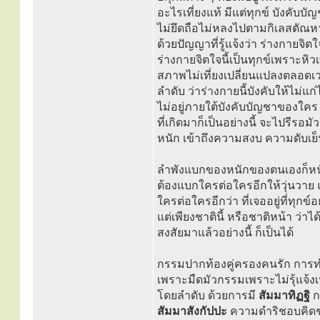
อะไรเที่ยงแท้ มีแต่ทุกข์ บังคับบั
ไม่ยึดถือไม่หลงไปตามกิเลสตัณหา
ด้วยปัญญาที่รู้แจ้งว่า ร่างกายจิตใจน
ร่างกายจิตใจนี้เป็นทุกข์เพราะหิ
สภาพไม่เที่ยงเปลี่ยนแปลงตลอดเว
ลำดับ ว่าร่างกายนี้บังคับให้ไม่แก่
ไม่อยู่ภายใต้บังคับบัญชาของใคร ๆ ใ
ที่เกิดมาก็เป็นอย่างนี้ จะไปรี
หนัก เข้าถึงความสงบ ความดับเย็น
ลำพังแบกของหนักของตนเองก็หนั
ต้องแบกใครต่อใครอีกให้วุ่นวาย แ
ใครต่อใครอีกว่า ที่เจออยู่ที่ทุกข์อ
แต่เพียงชาตินี้ หรือชาติหน้า ว
สงสัยมาแล้วอย่างนี้ ก็เป็นได้
กรรมปากท้องคู่ครองคนรัก การทำม
เพราะมืดมัวกรรมเพราะไม่รุ้แจ้งเ
โดยลำดับ ด้วยการมี
สัมมาทิฏฐิ
ก
สัมมาสังกัปปะ
ความดำริชอบคิดชอ