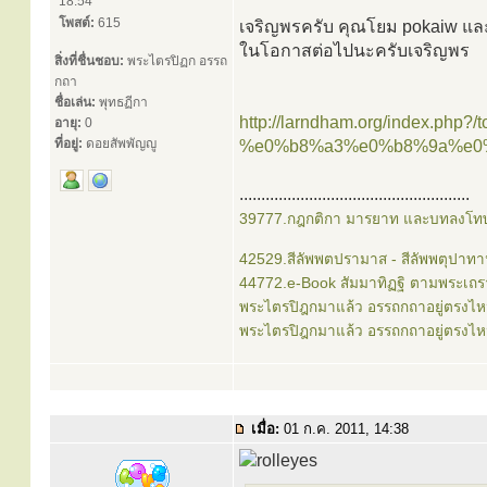
18:54
โพสต์:
615
เจริญพรครับ คุณโยม pokaiw แล
ในโอกาสต่อไปนะครับเจริญพร
สิ่งที่ชื่นชอบ:
พระไตรปิฏก อรรถ
กถา
ชื่อเล่น:
พุทธฏีกา
http://larndham.org/index.php?/
อายุ:
0
ที่อยู่:
ดอยสัพพัญญู
%e0%b8%a3%e0%b8%9a%e0
.....................................................
39777.กฎกติกา มารยาท และบทลงโทษ
42529.สีลัพพตปรามาส - สีลัพพตุปาท
44772.e-Book สัมมาทิฏฐิ ตามพระเถร
พระไตรปิฎกมาแล้ว อรรถกถาอยู่ตรงไห
พระไตรปิฎกมาแล้ว อรรถกถาอยู่ตรงไห
เมื่อ:
01 ก.ค. 2011, 14:38