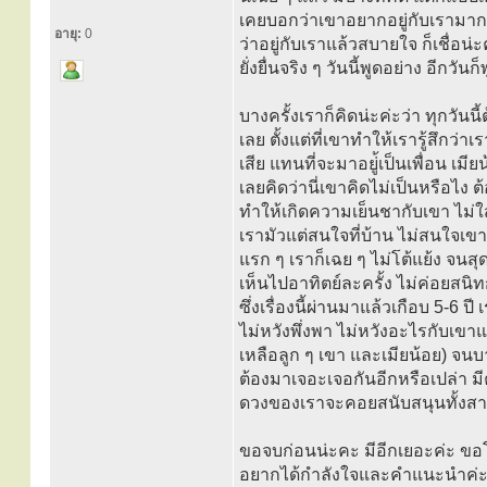
เคยบอกว่าเขาอยากอยู่กับเรามากกว
อายุ:
0
ว่าอยู่กับเราแล้วสบายใจ ก็เชื่อน่ะ
ยั่งยื่นจริง ๆ วันนี้พูดอย่าง อีกวั
บางครั้งเราก็คิดน่ะค่ะว่า ทุกวันนี
เลย ตั้งแต่ที่เขาทำให้เรารู้สึกว่าเร
เสีย แทนที่จะมาอยู่้เป็นเพื่อน เม
เลยคิดว่านี่เขาคิดไม่เป็นหรือไง 
ทำให้เกิดความเย็นชากับเขา ไม่ใส
เรามัวแต่สนใจที่บ้าน ไม่สนใจเข
แรก ๆ เราก็เฉย ๆ ไม่โต้แย้ง จนส
เห็นไปอาทิตย์ละครั้ง ไม่ค่อยสนิทก
ซึ่งเรื่องนี้ผ่านมาแล้วเกือบ 5-6 ป
ไม่หวังพึ่งพา ไม่หวังอะไรกับเขา
เหลือลูก ๆ เขา และเมียน้อย) จนบา
ต้องมาเจอะเจอกันอีกหรือเปล่า 
ดวงของเราจะคอยสนับสนุนทั้งสาม
ขอจบก่อนน่ะคะ มีอีกเยอะค่ะ ขอโทษ
อยากได้กำลังใจและคำแนะนำค่