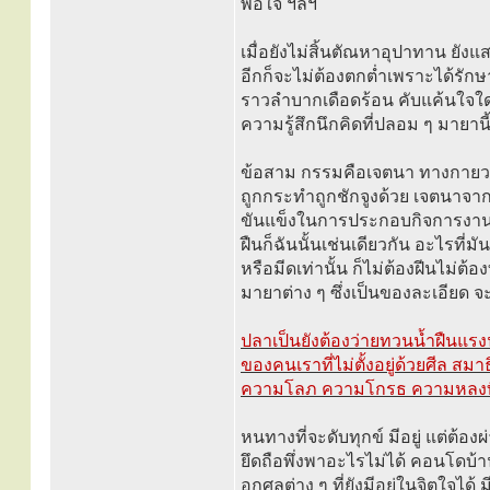
พอใจ ฯลฯ
เมื่อยังไม่สิ้นตัณหาอุปาทาน ยังแ
อีกก็จะไม่ต้องตกต่ำเพราะได้รัก
ราวลำบากเดือดร้อน คับแค้นใจใด
ความรู้สึกนึกคิดที่ปลอม ๆ มายาน
ข้อสาม กรรมคือเจตนา ทางกายวา
ถูกกระทำถูกชักจูงด้วย เจตนาจาก
ขันแข็งในการประกอบกิจการงานเพื่
ฝืนก็ฉันนั้นเช่นเดียวกัน อะไรที
หรือมีดเท่านั้น ก็ไม่ต้องฝีนไม่
มายาต่าง ๆ ซึ่งเป็นของละเอียด จะ
ปลาเป็นยังต้องว่ายทวนน้ำฝืนแรง
ของคนเราที่ไม่ตั้งอยู่ด้วยศีล สม
ความโลภ ความโกรธ ความหลงที่ม
หนทางที่จะดับทุกข์ มีอยู่ แต่ต้อ
ยึดถือพึ่งพาอะไรไม่ได้ คอนโดบ
อกุศลต่าง ๆ ที่ยังมีอยู่ในจิตใจได