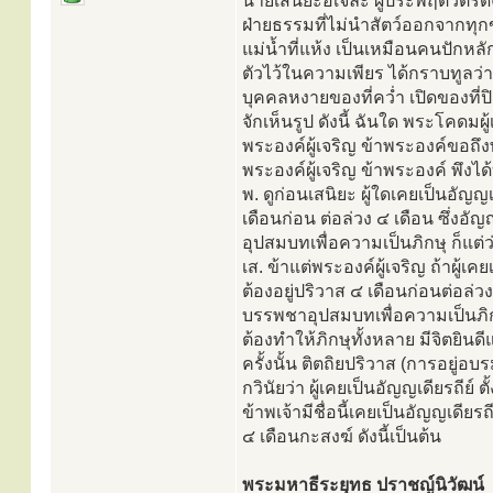
นายเสนิยะอเจละ ผู้ประพฤติวัตรดั
ฝ่ายธรรมที่ไม่นำสัตว์ออกจากทุก
แม่น้ำที่แห้ง เป็นเหมือนคนปัก
ตัวไว้ในความเพียร ได้กราบทูลว่า
บุคคลหงายของที่คว่ำ เปิดของที่ป
จักเห็นรูป ดังนี้ ฉันใด พระโคด
พระองค์ผู้เจริญ ข้าพระองค์ขอถึ
พระองค์ผู้เจริญ ข้าพระองค์ พึ
พ. ดูก่อนเสนิยะ ผู้ใดเคยเป็นอัญญ
เดือนก่อน ต่อล่วง ๔ เดือน ซึ่งอัญ
อุปสมบทเพื่อความเป็นภิกษุ ก็แต
เส. ข้าแต่พระองค์ผู้เจริญ ถ้าผู
ต้องอยู่ปริวาส ๔ เดือนก่อนต่อล่วง 
บรรพชาอุปสมบทเพื่อความเป็นภิกษุไ
ต้องทำให้ภิกษุทั้งหลาย มีจิตยิน
ครั้งนั้น ติตถิยปริวาส (การอยู่อ
กวินัยว่า ผู้เคยเป็นอัญญเดียรถีย
ข้าพเจ้ามีชื่อนี้เคยเป็นอัญญเดีย
๔ เดือนกะสงฆ์ ดังนี้เป็นต้น
พระมหาธีระยุทธ ปราชญ์นิวัฒน์