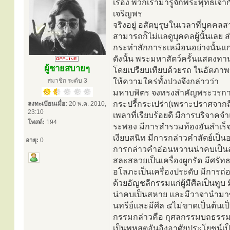
เรื่อง พวกเรามารู้จักพระพุทธเจ้าก
เจริญพร
จริงอยู่ อสัตบุรุษในเวลาที่บุค
สามารถก็ไม่แลดูบุคคลผู้นั้นเลย
กระทำสักการะเหมือนอย่างนั้นแก่
ดังนั้น พระมหาสัตว์ครั้นแสดงทา
ผู้ชายสบายๆ
โดยเปรียบเทียบด้วยรถ ในอัตภาพข
สมาชิก ระดับ 3
ให้ความใคร่ทั้งปวงจึงกล่าวว่า
มหาบพิตร จงทรงสำคัญพระวรกายขอ
กระปรี้กระเปร่า(เพราะปราศจากถีน
ลงทะเบียนเมื่อ:
20 พ.ค. 2010,
23:10
เพลาที่เรียบร้อยดี มีการบริจา
โพสต์:
194
ระพอง มีการสำรวมท้องอันสำเร
เงียบสนิท มีการกล่าวคำสัตย์เป็น
อายุ:
0
การกล่าวคำอ่อนหวานน่าคบเป็นส
สละสลวยเป็นเครื่องผูกรัด มีศร
อโลภะเป็นเครื่องประดับ มีการถ
ด้วยอัญชลีกรรมแก่ผู้มีศีลเป็นทู
น่าคบเป็นสหาย และมีวาจานำมาซึ
นทรีย์และมีศีล ๕ไม่ขาดเป็นต้น
กรรมกล่าวคือ กุศลกรรมบถธรรม 
เป็นพหูสูตอันอิงอาศัยประโยชน์เป็