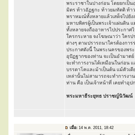
พระราชาในปางก่อน โดยยกเป็นอุท
มิตร ท้าวอัฏฐกะ ท้าวยมทัตติ ท
พราหมณ์ทั้งหลายแล้วเสด็จไปยังส
มหาบพิตรผู้เป็นพระเจ้าแผ่นดิน 
ทั้งหลายจงถืออาหารไปประกาศไป
ใครกระหาย จงโฆษณาว่า ใครปรารถ
ต่างๆ ตามปรารถนาใครต้องการร่ม 
ประกาศดังนี้ ในพระนครของพระองค์
อุปัฏฐากของท่าน จะเป็นอำมาตย์ ห
จะทำการงานได้เหมือนในก่อน แล
บรรดาโคและม้าเป็นต้น แม้ตัวเดีย
เหล่านั้นไม่สามารถจะทำการงานเ
ท่าน คือ เป็นเจ้าหน้าที่ เคยทำ
พระมหาธีระยุทธ ปราชญ์นิวัฒน์
เมื่อ:
14 พ.ค. 2011, 18:42