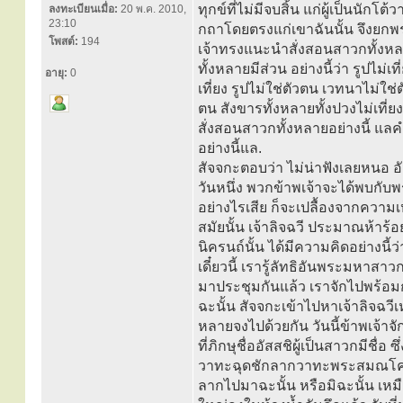
ทุกข์ที่ไม่มีจบสิ้น แก่ผู้เป็นนักโต
ลงทะเบียนเมื่อ:
20 พ.ค. 2010,
23:10
กถาโดยตรงแก่เขาฉันนั้น จึงยกพระด
โพสต์:
194
เจ้าทรงแนะนำสั่งสอนสาวกทั้งหล
ทั้งหลายมีส่วน อย่างนี้ว่า รูปไม่
อายุ:
0
เที่ยง รูปไม่ใช่ตัวตน เวทนาไม่ใ
ตน สังขารทั้งหลายทั้งปวงไม่เที่
สั่งสอนสาวกทั้งหลายอย่างนี้ แล
อย่างนี้แล.
สัจจกะตอบว่า ไม่น่าฟังเลยหนอ อั
วันหนึ่ง พวกข้าพเจ้าจะได้พบกับ
อย่างไรเสีย ก็จะเปลื้องจากความเห
สมัยนั้น เจ้าลิจฉวี ประมาณห้าร้อ
นิครนถ์นั้น ได้มีความคิดอย่างนี
เดี๋ยวนี้ เรารู้ลัทธิอันพระมหาสา
มาประชุมกันแล้ว เราจักไปพร้อมก
ฉะนั้น สัจจกะเข้าไปหาเจ้าลิจฉวีเห
หลายจงไปด้วยกัน วันนี้ข้าพเจ้
ที่ภิกษุชื่ออัสสชิผู้เป็นสาวกมีชื่อ 
วาทะฉุดชักลากวาทะพระสมณโคดมไป
ลากไปมาฉะนั้น หรือมิฉะนั้น เห