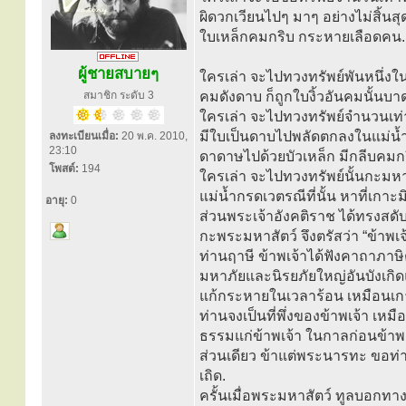
ผิดวกเวียนไปๆ มาๆ อย่างไม่สิ้นสุ
ใบเหล็กคมกริบ กระหายเลือดคน.
ผู้ชายสบายๆ
ใครเล่า จะไปทวงทรัพย์พันหนึ่งใน
สมาชิก ระดับ 3
คมดังดาบ ก็ถูกใบงิ้วอันคมนั้นบ
ใครเล่า จะไปทวงทรัพย์จำนวนเท่านั
มีใบเป็นดาบไปพลัดตกลงในแม่น้ำเว
ลงทะเบียนเมื่อ:
20 พ.ค. 2010,
23:10
ดาดาษไปด้วยบัวเหล็ก มีกลีบคม
โพสต์:
194
ใครเล่า จะไปทวงทรัพย์นั้นกะมหา
แม่น้ำกรดเวตรณีที่นั้น หาที่เกาะมิ
อายุ:
0
ส่วนพระเจ้าอังคติราช ได้ทรงสดั
กะพระมหาสัตว์ จึงตรัสว่า “ข้าพเจ
ท่านฤาษี ข้าพเจ้าได้ฟังคาถาภาษ
มหาภัยและนิรยภัยใหญ่อันบังเกิดแ
แก้กระหายในเวลาร้อน เหมือนเกาะข
ท่านจงเป็นที่พึ่งของข้าพเจ้า เห
ธรรมแก่ข้าพเจ้า ในกาลก่อนข้าพเ
ส่วนเดียว ข้าแต่พระนารทะ ขอท่า
เถิด.
ครั้นเมื่อพระมหาสัตว์ ทูลบอกทางอ