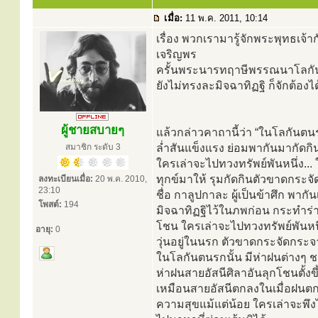
เมื่อ:
11 พ.ค. 2011, 10:14
เรื่อง พวกเรามารู้จักพระพุทธเจ้าก
เจริญพร
ครั้นพระนารทฤาษีพรรณนาโลกันต
ยังไม่ทรงละมิจฉาทิฏฐิ ก็จักต้องได
ผู้ชายสบายๆ
แล้วกล่าวคาถานี้ว่า “ในโลกันตนรก
สมาชิก ระดับ 3
ล่ำสันแข็งแรง ย่อมพากันมากัดกิน 
ใครเล่าจะไปทวงทรัพย์พันหนึ่ง..
ทุกข์มาให้ รุมกัดกินตัวขาดกร
ลงทะเบียนเมื่อ:
20 พ.ค. 2010,
23:10
ชื่อ กาลูปกาละ ผู้เป็นข้าศึก พ
โพสต์:
194
มิจฉาทิฏฐิไว้ในภพก่อน กระทำร่างก
โชน ใครเล่าจะไปทวงทรัพย์พันหนึ่ง
อายุ:
0
วุ่นอยู่ในนรก ตัวขาดกระจัดกระ
ในโลกันตนรกนั้น มีห่าฝนต่างๆ
ห่าฝนสายอัสนีศิลาอันลุกโชนตั้ง
เหมือนสายอัสนีตกลงในเมื่อฝนตก 
ความสุขแม้แต่น้อย ใครเล่าจะพึ