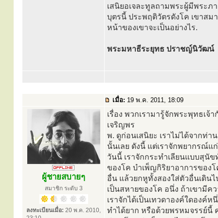
เสนิยอเจละทูลถามพระผู้มีพระภาคเจ้า
บุตรนี้ ประพฤติวัตรดังโค เขาสม
หน้าของเขาจะเป็นอย่างไร.
พระมหาธีระยุทธ ปราชญ์นิวัฒน์
เมื่อ:
19 พ.ค. 2011, 18:09
เรื่อง พวกเรามารู้จักพระพุทธเจ้าก
เจริญพร
พ. ดูก่อนเสนิยะ เราไม่ได้จากท่านเ
นั้นเลย ดังนี้ แต่เราจักพยากรณ์แ
วันนี้ เราจักกระทำเลียนแบบสุนั
ของโค บำเพ็ญกิริยาอาการของโคให
ผู้ชายสบายๆ
อื่น แล้วยกหูทั้งสองใส่ตัวอื่นเด
สมาชิก ระดับ 3
เป็นสหายของโค อนึ่ง ถ้าเขามีควา
เราจักได้เป็นเทวดาองค์ใดองค์ห
ทำได้ยาก หรือด้วยพรหมจรรย์นี้ ค
ลงทะเบียนเมื่อ:
20 พ.ค. 2010,