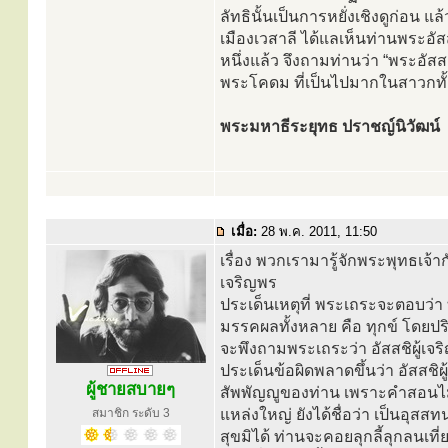
ลัทธินั้นเป็นการหยั่งเชิงดูก่อน
เมืองเวสาลี ได้แลเห็นท่านพระอัส
หนึ่งแล้ว จึงถามท่านว่า “พระอ
พระโคดม ที่เป็นไปมากในสาวกทั้
พระมหาธีระยุทธ ปราชญ์นิวัฒน์
เมื่อ:
28 พ.ค. 2011, 11:50
เรื่อง พวกเรามารู้จักพระพุทธเจ้าก
เจริญพร
ประเด็นเหตุที่ พระเถระจะตอบว่า ท
มรรคผลทั้งหลาย คือ ทุกข์ โดยปริ
จะพึงถามพระเถระว่า อัสสชิผู้เจ
ประเด็นข้อผิดพลาดขึ้นว่า อัสสชิผ
ผู้ชายสบายๆ
สัพพัญญูของท่าน เพราะคำสอนไม่หล
สมาชิก ระดับ 3
แหล่งใหญ่ ยังได้ชื่อว่า เป็นอุ
สุขมิได้ ท่านจะคอยลุกลี้ลุกลนเท