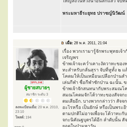
ใหญ่ลงในห้วงน้ำอันลึกแล้ว จับที
พระมหาธีระยุทธ ปราชญ์นิวัฒน์
เมื่อ:
28 พ.ค. 2011, 21:04
เรื่อง พวกเรามารู้จักพระพุทธเจ้าก
เจริญพร
ข้าพเจ้าจะคว่ำเคาะงัดวาทะของพ
ทะสำหรับกลั่นสุรา จับที่หูทั้ง ๒
โคดมให้เป็นเหมือนเปลือกป่านสำหร
เล่นกีฬา ชื่อกีฬาซักป่าน ฉะนั้น. 
ผู้ชายสบายๆ
ข้าพเจ้าจักสนทนากับพระสมณโคดม 
สมาชิก ระดับ 3
สมณโคดมจักโต้วาทะของสัจจกะนิ
ดมเสียอีก. บางพวกกล่าวว่า สัจจก
อะไรหรือ เป็นยักษ์ หรือเป็นพระอ
ลงทะเบียนเมื่อ:
20 พ.ค. 2010,
23:10
ตามปกติไม่อาจเพื่อจะโต้วาทะกับ
โพสต์:
194
จกะนิคัณฐบุตรได้อีก ลำดับนั้น ส
ยอดในป่ามหาวัน.