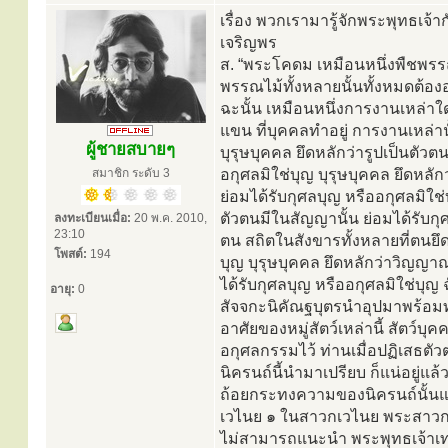
เรื่อง พวกเรามารู้จักพระพุทธเจ้าก
เจริญพร
ส. “พระโคดม เหมือนหนึ่งพืชพรรณ
พรรณไม้ทั้งหลายนั้นทั้งหมดต้องอา
ฉะนั้น เหมือนหนึ่งการงานเหล่าใ
แขน ที่บุคคลทำอยู่ การงานเหล่านั
ผู้ชายสบายๆ
บุรุษบุคคล ยึดหลักว่ารูปเป็นตัวตน
สมาชิก ระดับ 3
อกุศลมิใช่บุญ บุรุษบุคคล ยึดหลั
ย่อมได้รับกุศลบุญ หรืออกุศลมิใช
ตัวตนมีในสัญญานั้น ย่อมได้รับกุศ
ลงทะเบียนเมื่อ:
20 พ.ค. 2010,
23:10
ตน สถิตในสังขารทั้งหลายที่ตนยึดถ
โพสต์:
194
บุญ บุรุษบุคคล ยึดหลักว่าวิญญา
ได้รับกุศลบุญ หรืออกุศลมิใช่บุญ ฉ
อายุ:
0
สัจจกะนิคัณฐบุตรนำอุปมาพร้อมทั้งเห
อาศัยของหมู่สัตว์เหล่านี้ สัตว์บ
อกุศลกรรมไว้ ท่านเมื่อปฏิเสธตัวตนซึ
นิครนถ์นี้นำมาเปรียบ ก็แน่อยู่แล
ถ้อยกระทงความของนิครนถ์นั้นแล้
เวไนย ๑ ในสาวกเวไนย พระสาวก
ไม่สามารถแนะนำ พระพุทธเจ้าเท่าน