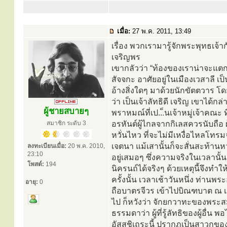
เมื่อ:
27 พ.ค. 2011, 13:49
เรื่อง พวกเรามารู้จักพระพุทธเจ้าก
เจริญพร
เขากลัวว่า “ท้องของเราน่าจะแตก 
สัจจกะ อาศัยอยู่ในเมืองเวสาลี 
อ้างสิ่งใดๆ มาด้วยนักขัตตวาร โด
ว่า เป็นเจ้าลัทธิดี เจริญ เขาได้
ผู้ชายสบายๆ
พราหมณ์ที่เป...็นเจ้าหมู่เจ้าคณ
สมาชิก ระดับ 3
อรหันต์ผู้ไกลจากกิเลสควรนับถือ ผ
หวั่นไหว ที่จะไม่มีเหงื่อไหลโทรม
เจตนา แม้เสานั้นก็จะสั่นสะท้านหว
ลงทะเบียนเมื่อ:
20 พ.ค. 2010,
23:10
อยู่เสมอๆ ซึ่งความจริงในเวลานั้น
โพสต์:
194
นิครนถ์ได้จริงๆ ด้วยเหตุนี้จึงทำ
ครั้งนั้น เวลาเช้าวันหนึ่ง ท่าน
อายุ:
0
ถือบาตรจีวร เข้าไปบิณฑบาต ณ เมือ
ไป ก็หวังว่า จักยกวาทะของพระสม
ธรรมดาว่า ผู้ที่รู้ลัทธิของผู้อื่น
อัสสชิเถระนี้ ปรากฏเป็นสาวก