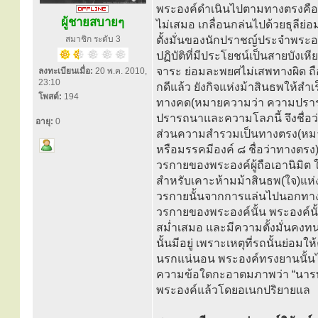
พระองค์ดำเนินไปตามทางตรงคือ สัม
ผู้ชายสบายๆ
ไม่เสมอ เกลื่อนกล่นไปด้วยธุลีย
สมาชิก ระดับ 3
ตั้งมั่นของนักปราชญ์ประจำพระ
ปฏิบัติที่มีประโยชน์เป็นสายบังเ
จาระ ย่อมละพยศไม่เสพทางผิด ถือเ
ลงทะเบียนเมื่อ:
20 พ.ค. 2010,
23:10
กดีแล้ว ยังกิจแห่งม้าสินธพให้
โพสต์:
194
ทางคด(หมายความว่า ความปรารถน
ปรารถนาและความโลภนี้ จึงชื่อว่
อายุ:
0
ส่วนความสำรวมเป็นทางตรง(หมา
หรือมรรคมีองค์ ๘ ชื่อว่าทางตร
วรกายของพระองค์ผู้ถือเอานิมิต ใ
สำหรับเคาะห้ามม้าสินธพ(ใจ)แห
วรกายนั้นจากการแล่นไปนอกทาง ให
วรกายของพระองค์นั้น พระองค์น
สม่ำเสมอ และมีความตั้งมั่นคงทน
นั้นมีอยู่ เพราะเหตุที่รถนั้นย่
นรกแน่นอน พระองค์ทรงยานนั้นไว้
ความข้อใดกะอาตมภาพว่า “นารท
พระองค์แล้วโดยอเนกปริยายแล