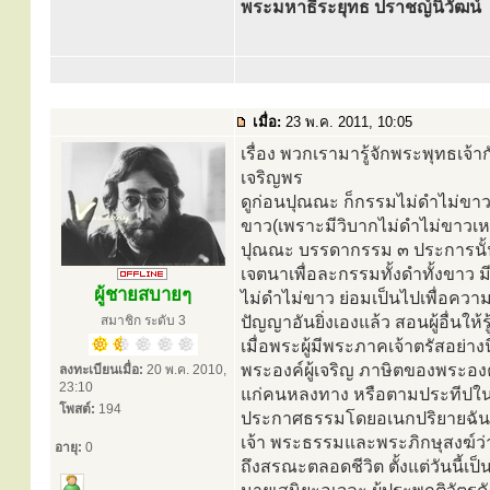
พระมหาธีระยุทธ ปราชญ์นิวัฒน์
เมื่อ:
23 พ.ค. 2011, 10:05
เรื่อง พวกเรามารู้จักพระพุทธเจ้าก
เจริญพร
ดูก่อนปุณณะ ก็กรรมไม่ดำไม่ขาว
ขาว(เพราะมีวิบากไม่ดำไม่ขาวเหตุ
ปุณณะ บรรดากรรม ๓ ประการนั้น
เจตนาเพื่อละกรรมทั้งดำทั้งขาว มี
ผู้ชายสบายๆ
ไม่ดำไม่ขาว ย่อมเป็นไปเพื่อควา
สมาชิก ระดับ 3
ปัญญาอันยิ่งเองแล้ว สอนผู้อื่นให้ร
เมื่อพระผู้มีพระภาคเจ้าตรัสอย่าง
พระองค์ผู้เจริญ ภาษิตของพระองค
ลงทะเบียนเมื่อ:
20 พ.ค. 2010,
23:10
แก่คนหลงทาง หรือตามประทีปในที่มื
โพสต์:
194
ประกาศธรรมโดยอเนกปริยายฉันนั้
เจ้า พระธรรมและพระภิกษุสงฆ์ว่า
อายุ:
0
ถึงสรณะตลอดชีวิต ตั้งแต่วันนี้เป็