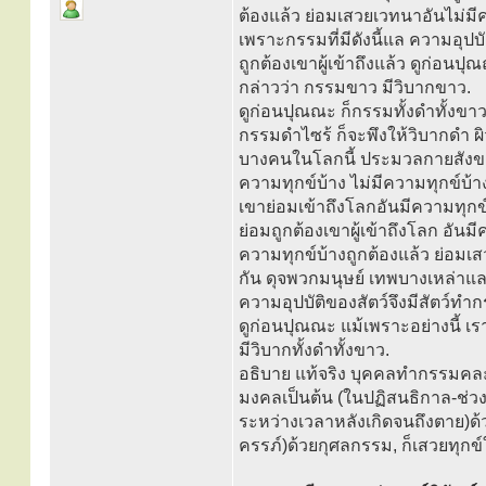
ต้องแล้ว ย่อมเสวยเวทนาอันไม่มี
เพราะกรรมที่มีดังนี้แล ความอุปบั
ถูกต้องเขาผู้เข้าถึงแล้ว ดูก่อนปุ
กล่าวว่า กรรมขาว มีวิบากขาว.
ดูก่อนปุณณะ ก็กรรมทั้งดำทั้งขาว(ม
กรรมดำไซร้ ก็จะพึงให้วิบากดำ ผ
บางคนในโลกนี้ ประมวลกายสังขาร 
ความทุกข์บ้าง ไม่มีความทุกข์บ้
เขาย่อมเข้าถึงโลกอันมีความทุกข์
ย่อมถูกต้องเขาผู้เข้าถึงโลก อันมี
ความทุกข์บ้างถูกต้องแล้ว ย่อมเส
กัน ดุจพวกมนุษย์ เทพบางเหล่าและ
ความอุปบัติของสัตว์จึงมีสัตว์ทำก
ดูก่อนปุณณะ แม้เพราะอย่างนี้ เรา
มีวิบากทั้งดำทั้งขาว.
อธิบาย แท้จริง บุคคลทำกรรมคละก
มงคลเป็นต้น (ในปฏิสนธิกาล-ช่วง
ระหว่างเวลาหลังเกิดจนถึงตาย)ด
ครรภ์)ด้วยกุศลกรรม, ก็เสวยทุกข