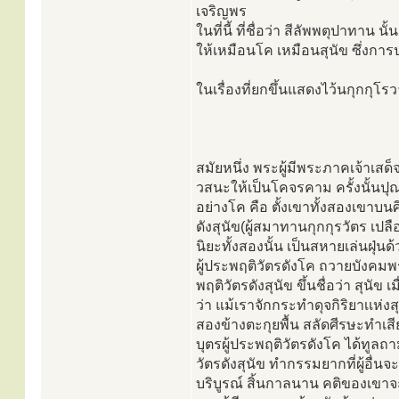
เจริญพร
ในที่นี้ ที่ชื่อว่า สีลัพพตุปาทา
ให้เหมือนโค เหมือนสุนัข ซึ่งการปฏ
ในเรื่องที่ยกขึ้นแสดงไว้นกุกกุ
สมัยหนึ่ง พระผู้มีพระภาคเจ้าเส
วสนะให้เป็นโคจรคาม ครั้งนั้นปุ
อย่างโค คือ ตั้งเขาทั้งสองเขาบนศ
ดังสุนัข(ผู้สมาทานกุกกุรวัตร เป
นิยะทั้งสองนั้น เป็นสหายเล่นฝุ่น
ผู้ประพฤติวัตรดังโค ถวายบังคมพระ
พฤติวัตรดังสุนัข ขึ้นชื่อว่า สุนัข เ
ว่า แม้เราจักกระทำดุจกิริยาเเห่ง
สองข้างตะกุยพื้น สลัดศีรษะทำเสีย
บุตรผู้ประพฤติวัตรดังโค ได้ทูลถา
วัตรดังสุนัข ทำกรรมยากที่ผู้อื่
บริบูรณ์ สิ้นกาลนาน คติของเขา