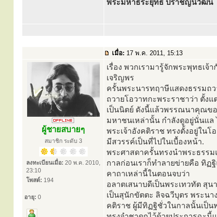
พระมหาธีระยุทธ ปราชญ์นิวัฒน์
เมื่อ:
17 พ.ค. 2011, 15:13
เรื่อง พวกเรามารู้จักพระพุทธเจ้าก
เจริญพร
ครั้นพระนารทฤาษีแสดงธรรมถวายพระ
ถวายโอวาทกะพระราชาว่า ตั้งแต
เป็นนิตย์ ดังนี้แล้วพรรณนาคุณข
มหาชนเหล่านั้น กำลังดูอยู่นั่นแ
ผู้ชายสบายๆ
พระเจ้าอังคติราช ทรงตั้งอยู่ใน
สมาชิก ระดับ 3
มีสวรรค์เป็นที่ไปในเบื้องหน้า.
พระศาสดาครั้นทรงนำพระธรรมเทศนาน
กาลก่อนเราก็ทำลายข่ายคือ ทิฏฐิ
ลงทะเบียนเมื่อ:
20 พ.ค. 2010,
23:10
คาถาเหล่านี้ในตอนจบว่า
โพสต์:
194
อลาตเสนาบดีเป็นพระเทวทัต สุนาม
เป็นสุนักขัตตะ ลิจฉวีบุตร พระนา
อายุ:
0
คติราช ผู้มีทิฏฐิชั่วในกาลนั้นเ
ทรงจำชาดกไว้ด้วยประการฉะนี้แ