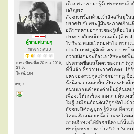
เรื่อง พวกเรามารู้จักพระพุทธเจ้าก
เจริญพร
สัจจกะพร้อมด้วยเจ้าลิจฉวีหมู่ใหญ่
ปราศรัยกับพระผู้มีพระภาคเจ้าแล้ว
อภิวาทตามอาการของผู้เลื่อมใส 
ประคองอัญชลีประณมมือ(มี ๒ ฝ่าย
ผู้ชายสบายๆ
ไหว้พระสมณโคดมทำไม พวกเร...าจ
สมาชิก ระดับ 3
เป็นสัมมาทิฏฐิจักท้วงเราว่า ทำ
ถวายบังคมจะต้องเอาศีรษะจดพื้นเ
ประกาศชื่อแลโคตรของตนๆ (ทูลว่า
ลงทะเบียนเมื่อ:
20 พ.ค. 2010,
23:10
ที่นี้แล้ว ชื่อว่าประกาศโคตร. ได
โพสต์:
194
บุตรของตระกูลเก่าจักปรากฏ ชื่
นั่งนิ่ง พวกเหล่านั้น เป็นคนป่าเ
อายุ:
0
สนทนากันคำสองคำเป็นผู้คุ้นเคยกั
เพื่อจะให้ตนพ้นจากความคุ้นเคยนั้น
ไม่รู้ เหมือนก้อนดินที่ถูกซัดไปข้า
สัจจกะนิคัณฐบุตร ผู้นั่ง ณ ที่คว
โคดมสักหน่อยหนึ่ง ถ้าพระโคดมจะ
ภาคเจ้าทรงให้สัจจกนิครนถ์นั้
พระผู้มีพระภาคเจ้าตรัสว่า “ท่