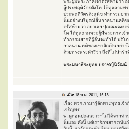
พระผู้มีพระภาคเจ้าตรัสห้ามว่า อ
ผู้ประพฤติวัตรดังโค ได้ทูลถามพระผ
ประพฤติวัตรดังสุนัข ทำกรรมยากที
นั้นอย่างบริบูรณ์สิ้นกาลนานคติ
ตรัสห้ามว่า อย่าเลย ปุณณะจงงดข้อ
โค ได้ทูลถามพระผู้มีพระภาคเจ้าเป
ทำกรรมยากที่ผู้อื่นจะทำได้ บริโภ
กาลนาน คติของเขาจักเป็นอย่างไร
ด้วยทรงพระดำริว่า สิ่งที่ไม่น่ารัก
พระมหาธีระยุทธ ปราชญ์นิวัฒน์
เมื่อ:
18 พ.ค. 2011, 15:13
เรื่อง พวกเรามารู้จักพระพุทธเจ้าก
เจริญพร
พ. ดูก่อนปุณณะ เราไม่ได้จากท่านเ
นั้นเลย ดังนี้ แต่เราจักพยากรณ์แ
วันนี้ เราจักกระทำเลียนแบบสุนัข