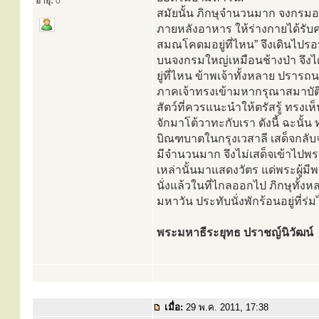
อายุ:
0
สมัยนั้น ภิกษุจำนวนมาก จงกรมอยู
ภายหลังอาหาร ให้ร่างกายได้รับ
สมณโคดมอยู่ที่ไหน” จึงเดินไปรอบๆ
บนจงกรมใหญ่เหมือนช้างป่า จึงได้
ยู่ที่ไหน ข้าพเจ้าทั้งหลาย ปรารถ
ภาคเจ้าทรงเข้ามหากรุณาสมาบัต
สัตว์ที่ควรแนะนำให้ตรัสรู้ ทรงเห
จักมาโต้วาทะกับเรา ดังนี้ ฉะนั้น
บิณฑบาตในกรุงเวสาลี เสด็จกลับจ
มีจำนวนมาก จึงไม่เสด็จเข้าไปพระ
เหล่านั้นมาแสดงวัตร แด่พระผู้มี
นั่งแล้วในที่ไกลออกไป ภิกษุทั้งหล
มหาวัน ประทับนั่งพักร้อนอยู่ที่ร่ม
พระมหาธีระยุทธ ปราชญ์นิวัฒน์
เมื่อ:
29 พ.ค. 2011, 17:38