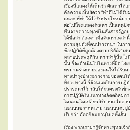
เรื่องนี้แสดงให้เห็นว่า ตัณหาไ
คือความเห็นผิดว่า “ทำดีไม่ได้ร
แหละ ที่ทำให้ได้รับประโยชน์มากท
ต่อไปนี้จะแสดงตัณหา เป็นเหตุปั
พ้นจากความทุกข์ในสังสารวัฏอย่า
ได้ชื่อว่า ตัณหา เมื่อตัณหาเหล่านี
ความสุขดังที่ตนปรารถนา ในการปฏิ
ข้อปฏิบัติที่ถูกต้องตามปริยัติศาส
หลายประพฤติกัน หากว่าผู้นั้น ไม
นั้น ก็จะดำเนินไปในทางที่ผิด โดยห
ทรมานร่างกายของตนให้ได้รับความ
ทางบำรุงบำเรอร่างกายของตนให้ได้
ทั้ง ๒ ทางนี้ ก็ล้วนแต่เป็นการปฏิบ
ปรารถนาไว้ กลับให้ผลตรงกันข้าง ค
การปฏิบัติในแนวทางอัตตกิลมถาน
ไม่นอน ไม่เปลี่ยนอิริยาบถ ไม่อา
นอนบนขวากหนาม นอนบนตะปูบ้าง เหล
เรียกว่า อัตตกิลมถานุโยคทั้งสิ้น
เรื่อง พวกเรามารู้จักพระพุทธเจ้าก