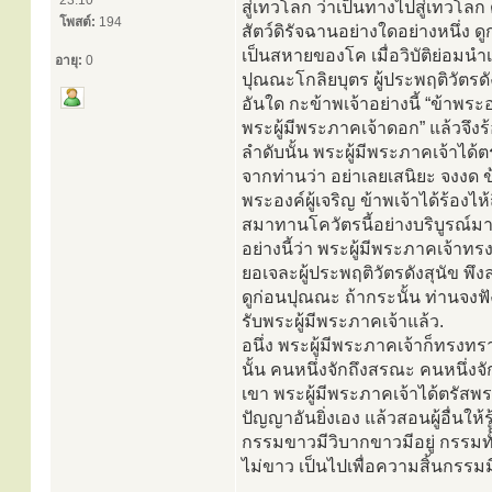
23:10
สู่เทวโลก ว่าเป็นทางไปสู่เทวโลก 
โพสต์:
194
สัตว์ดิรัจฉานอย่างใดอย่างหนึ่ง ดู
เป็นสหายของโค เมื่อวิบัติย่อมนำเ
อายุ:
0
ปุณณะโกลิยบุตร ผู้ประพฤติวัตรดั
อันใด กะข้าพเจ้าอย่างนี้ “ข้าพร
พระผู้มีพระภาคเจ้าดอก” แล้วจึ
ลำดับนั้น พระผู้มีพระภาคเจ้าได้ตร
จากท่านว่า อย่าเลยเสนิยะ จงงด ข้อ
พระองค์ผู้เจริญ ข้าพเจ้าได้ร้องไ
สมาทานโควัตรนี้อย่างบริบูรณ์มาช
อย่างนี้ว่า พระผู้มีพระภาคเจ้า
ยอเจละผู้ประพฤติวัตรดังสุนัข พึงล
ดูก่อนปุณณะ ถ้ากระนั้น ท่านจงฟั
รับพระผู้มีพระภาคเจ้าแล้ว.
อนึ่ง พระผู้มีพระภาคเจ้าก็ทรงทรา
นั้น คนหนึ่งจักถึงสรณะ คนหนึ่งจ
เขา พระผู้มีพระภาคเจ้าได้ตรัสพร
ปัญญาอันยิ่งเอง แล้วสอนผู้อื่นใ
กรรมขาวมีวิบากขาวมีอยู่ กรรมทั้
ไม่ขาว เป็นไปเพื่อความสิ้นกรรมมี