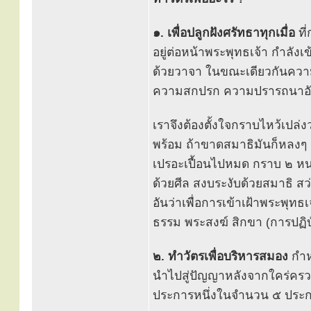
๑. เพื่อปลูกฝังศรัทธาทุกเมื่อ
ที
อยู่ต่อหน้าพระพุทธเจ้า กำลัง
ด้วยวาจา ในขณะเดียวกันความค
ความสกปรก ความปรารถนาอันล
เราจึงต้องตั้งใจกราบไหว้เป
พร้อม ถ้าขาดสมาธิมันก็หลงๆ ล
เปรอะเปื้อนไปหมด กราบ ๒ หน
ด้วยศีล สงบระงับด้วยสมาธิ ส
อันว่าเพื่อการเข้าเฝ้าพระพุท
ธรรม พระสงฆ์ สิกขา (การปฏิบั
๒. ทำวัตรเพื่อบริหารสมอง
กำห
นำไปสู่ปัญญาหลังจากใคร่ครวญ
ประการหนึ่งในจำนวน ๕ ประ