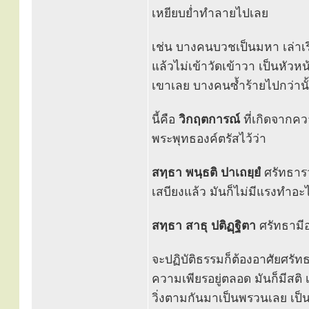
เหยียบย่ำทำลายไปเลย
เช่น บางคนบวชเป็นมหา เล่าเร
แล้วไม่เข้าวัดเข้าวา เป็นหั
เขาเลย บางคนซ้ำร้ายไปกว่านั
นี้คือ
วิกฤตการณ์
ที่เกิดจากค
พระพุทธองค์ตรัสไว้ว่า
สทฺธา พนฺธติ ปาเถยฺยํ
ศรัทธารว
เสบียงแล้ว มันก็ไม่มีแรงทำอ
สทฺธา สาธุ ปติฏฺฐิตา
ศรัทธามีอ
จะปฏิบัติธรรมก็ต้องอาศัยศรัทธ
ความเพียรอยู่ตลอด มันก็มีสติ เม
วิ่งตามกันมาเป็นพรวนเลย เป