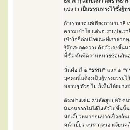
ธมฺโม กุโลกปตนา ตทธาริธารี
แปลว่า
เป็นธรรมทรงไว้ซึ่งผู้
ถ้าเราสวดแต่เพียงภาษาบาลี เร
ความเข้าใจ แต่พอเราแปลเราก็
เข้าใจก็ต่อเมื่อขณะที่เราสวด
รู้สึกสะดุดความคิดตัวเองขึ้น
ที่ชั่ว มันมีความหมายซ้อนกันอ
นั่นคือ มี ๒
“ธรรม”
และ ๒
“ท
บุคคลนั้นต้องเป็นผู้ทรงธรรมไว
หยาบๆ ทั่วๆ ไป ก็เห็นได้อย่าง
ตัวอย่างเช่น คนหัดสูบบุหรี่ คน
มันจนออกไม่ได้โงหัวไม่ขึ้นนั้
หัดเคี้ยวหมากจนปากเปื่อยลิ้
หน้าเบี้ยว จนรากจนอาเจียนคลื่