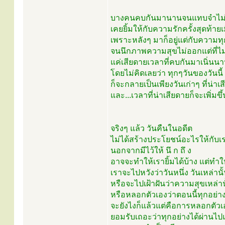
บางคนคบกันมานานจนแทบจำไม่ไ
เคยยิ้มให้กับความรักครั้งสุดท้ายเม
เพราะหลังๆ มาก็อยู่แต่กับความทุ
จนนึกภาพความสุขไม่ออกแต่ที่ไม่ก
แค่เสียดายเวลาที่คบกันมาเนิ่นน
โดยไม่คิดเลยว่า ทุกๆวันของวันนี้ 
ก็จะกลายเป็นเพียงวันเก่าๆ ที่น่าเ
และ...เวลาที่น่าเสียดายก็จะเพิ่มขึ
จริงๆ แล้ว วันคืนในอดีต
ไม่ได้สร้างประโยชน์อะไรให้กับเ
นอกจากมีไว้ให้ นึ ก ถึ ง
อาจจะทำให้เรายิ้มได้บ้าง แต่ทำใ
เราจะไปหวังว่าวันหนึ่ง วันเหล่าน
หรือจะไปเฝ้าฝันว่าความสุขเหล่านั
หรือหลอกตัวเองว่าตอนนี้ทุกอย่าง
จะยังไงก็แล้วแต่คือการหลอกตัวเอง
ยอมรับเถอะว่าทุกอย่างได้ผ่านไ