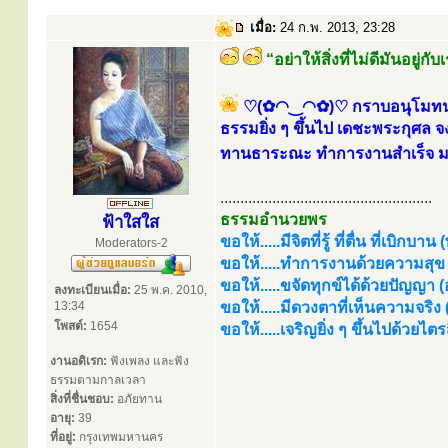
เมื่อ:
24 ก.พ. 2013, 23:28
“อย่าให้สิ่งที่ไม่ดีมันอยู่
♡(✿◠‿◠✿)♡ กราบอนุโมทนาบุ
ธรรมยิ่ง ๆ ขึ้นไป เดชะพระกุศล จงม
ทานธาระณะ ทำการงานสำเร็จ มหัศ
.....................................................
ธรรมอำนวยพร
ฟ้าใสใส
ขอให้.....มีจิตที่รู้ ที่ตื่น ที่เบิกบาน
Moderators-2
ขอให้.....ทำการงานด้วยความสุข (
ขอให้.....ขจัดทุกข์ได้ด้วยปัญญา (อร
ลงทะเบียนเมื่อ:
25 พ.ค. 2010,
13:34
ขอให้.....มีดวงตาที่เห็นความจริง
โพสต์:
1654
ขอให้.....เจริญยิ่ง ๆ ขึ้นไปด้วยไ
งานอดิเรก:
ฟังเพลง และฟัง
ธรรมตามกาลเวลา
สิ่งที่ชื่นชอบ:
อภัยทาน
อายุ:
39
ที่อยู่:
กรุงเทพมหานคร