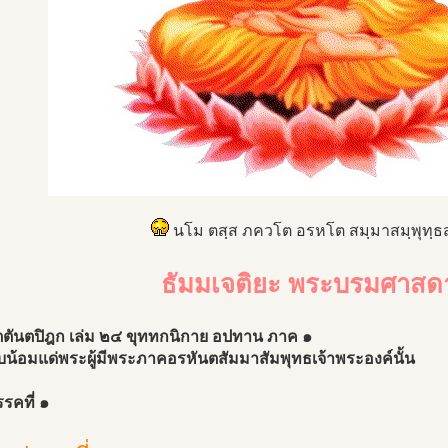
นโม ตสฺส ภควโต อรหโต สมฺมาสมฺพุทฺธส
ธัมมเจติยะ พระบรมศาสด
ตตันตปิฎก เล่ม ๒๔ ขุททกนิกาย อปทาน ภาค ๑
น้อมแด่พระผู้มีพระภาคอรหันตสัมมาสัมพุทธเจ้าพระองค์นั้น
รคที่ ๑