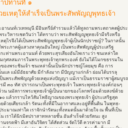
าปทานที่ ๑
้วยเหตุให้สำเร็จเป็นพระสัพพัญญูพุทธเจ้า
ะอานนท์เวเทหมุนี มีอินทรีย์สำรวมแล้วได้ทูลถามพระตถาคตผู้ประ
 พระวิหารเชตวันว่า ได้ทราบว่า พระสัพพัญญูพุทธเจ้ามีจริงหรือ
หตุไรจึงได้เป็นพระสัพพัญญูพุทธเจ้าผู้เป็นนักปราชญ์? ในกาลนั้น
มีพระภาคผู้แสวงหาคุณอันใหญ่ เป็นพระสัพพัญญูผู้ประเสริฐ
สกะท่านพระอานนท์ ด้วยพระสุรเสียงอันไพเราะว่า ชนเหล่าใด
สมกุศลสมภารในพระพุทธเจ้าทุกพระองค์ ยังไม่ได้โมกขธรรมใน
ของพระชินเจ้า ชนเหล่านั้นเป็นนักปราชญ์โดยมุข คือ การ
้นั้นแล แม้มีอัธยาศัย มีกำลังมาก มีปัญญาแก่กล้า ย่อมได้บรรลุ
ป็นพระสัพพัญญูด้วยเหตุแห่งปัญญา แม้เราเป็นธรรมราชาผู้สมบูรณ
รมี ๓๐ ทัศ ปรารถนาเป็นพระพุทธเจ้า ในพระพุทธเจ้าองค์ก่อนๆ
ถ้วน นมัสการพระพุทธเจ้าผู้เป็นนายกของโลกพร้อมด้วยสงฆ์ด้วย
้ง ๑๐ แล้วกราบไหว้สัมโพธิญาณของพระพุทธเจ้า ผู้ประเสริฐสุด
ายด้วยเศียรเกล้า รัตนะทั้งที่มีในอากาศและอยู่ที่พื้นดิน ในพุทธ-
ประมาณเท่าใด เราจักนำรัตนะทั้งหมดนั้นมาด้วยใจ ณ พื้นที่เป็น
นั้น เราได้นิรมิตปราสาทหลายชั้น อันสำเร็จด้วยรัตนะ สูง
านจรดฟ้า มีเสาอันวิจิตร ได้สัดส่วน จัดไว้ดี ควรค่ามาก มี