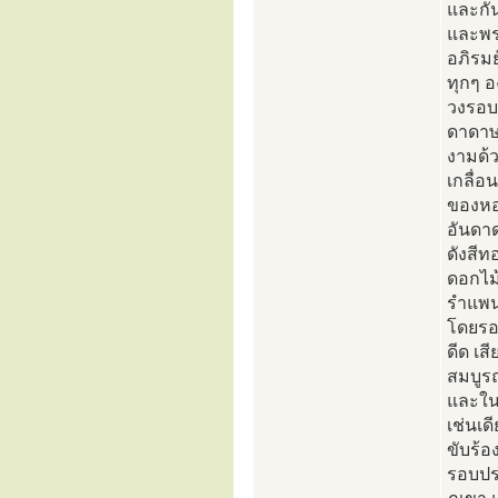
และกั
และพระ
อภิรมย
ทุกๆ อ
วงรอบ
ดาดาษ
งามด้
เกลื่
ของหอม
อันดา
ดังสี
ดอกไม้
รำแพนห
โดยรอ
ดีด เส
สมบูรณ
และในห
เช่นเด
ขับร้อ
รอบปรา