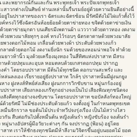
น และพยากรณ์กันและกัน พระพุทธเจ้า พระปัจเจกพุทธเจ้า
สาวกต่างเป็นศิษย์ ท่านเหล่านั้นรื่นรมย์อยู่ด้วยความยินดีอย่างนี้
์อยู่ในปราสาทของเรา ฉัตรและฉัตรซ้อน มีรัศมีดังไม้ไผ่แก้วตั้งไว้
งค์ทรงไว้ซึ่งฉัตรอันห้อยย้อยด้วยตาข่ายทอง ขจิตด้วยตาข่ายเงิน
ด้วยตาข่ายมุกดา บนเศียรมีเพดานผ้า แวววาวด้วยดาวทอง งดงาม
ด้วยพวงมาลัยทุกๆ องค์ ทรงไว้รอบๆ ฉัตรดาดาษด้วยพวงมาลัย
วยพวงดอกไม้หอม เกลื่อนด้วยพวงผ้า ประดับด้วยพวงแก้ว
อนกลาดด้วยดอกไม้ งดงามยิ่งนัก รมด้วยของหอมน่าพอใจ ทำด้วย
ยาวห้านิ้ว มุงด้วยเครื่องมุงทอง ในสี่ทิศแห่งปราสาท มีสระ
ดาษด้วยปทุมและอุบล หอมตลบด้วยเกสรดอกปทุม ปรากฏ
ทองคำ โดยรอบปราสาท มีต้นไม้ทุกชนิด ดอกบานสะพรั่ง และ
หล่นลงเอง เรี่ยรายอยู่ยังปราสาท ใกล้ๆ ปราสาทนั้นมีฝูงนกยูง
าง ฝูงหงส์ทิพย์ส่งเสียง ฝูงนกการวิกขับขาน หมู่นกร้องอยู่
บปราสาท เสียงกลองเภรีทุกอย่างจงเป็นไป เสียงพิณทุกชนิดจง
ียงสังคีตทุกอย่างจงขับขาน โดยรอบปราสาท ขอบัลลังก์ทองใหญ่
์ด้วยรัศมี ไม่มีช่องประดับด้วยแก้ว จงตั้งอยู่ ในกำหนดพุทธเขต
มื่นจักรวาล ขอต้นไม้ประจำทวีปจงรุ่งเรือง เป็นไม้สว่างไสว
ียวกัน สืบต่อกันไปตั้งหมื่นต้น หญิงเต้นรำ หญิงขับร้อง จงเต้นรำ
ง หมู่นางอัปสรผู้มีอวัยวะต่างๆ กัน จงปรากฏ (ฟ้อน) อยู่โดย
สาท เราให้ชักธงทุกชนิดมีห้าสีงามวิจิตรขึ้นอยู่บนยอดไม้ ยอด