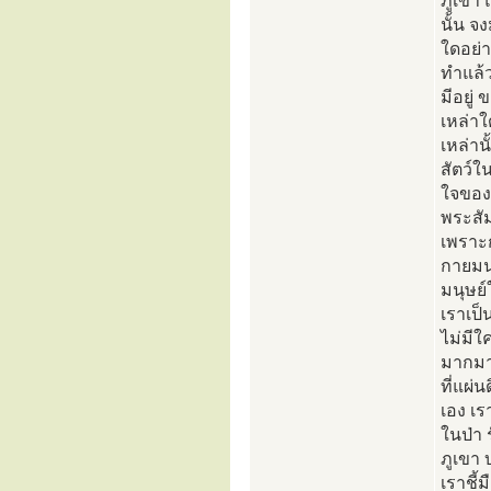
ภูเขา
นั้น 
ใดอย่า
ทำแล้
มีอยู่ 
เหล่าใ
เหล่าน
สัตว์ใ
ใจของเ
พระสัม
เพราะ
กายมนุ
มนุษย์
เราเป็
ไม่มี
มากมาย
ที่แผ
เอง เร
ในป่า 
ภูเขา
เราชี้