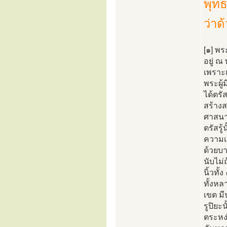
พุทธ
ว่าด
[๑] พร
อยู่ ณ
เพราะเ
พระผู้
ได้ตรั
สร้าง
ศาสนา
ตรัสรู
ความเ
ด้วยบา
นับไม่
นิ้วทั
ทั้งหล
เขต มี
รูปิยะ
ตระหง่