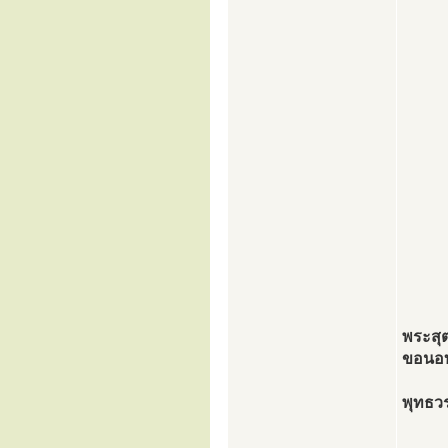
พระสุ
ขอนอบ
พุทธวร