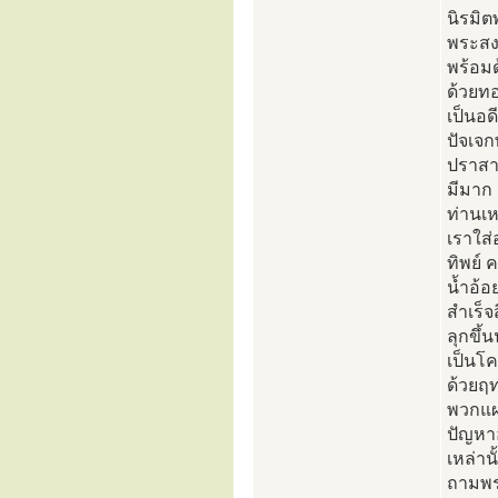
นิรมิต
พระสง
พร้อมด
ด้วยทอ
เป็นอด
ปัจเจก
ปราสา
มีมาก
ท่านเห
เราใส
ทิพย์ 
น้ำอ้อ
สำเร็จ
ลุกขึ้
เป็นโ
ด้วยฤ
พวกแผ
ปัญหาอ
เหล่าน
ถามพร