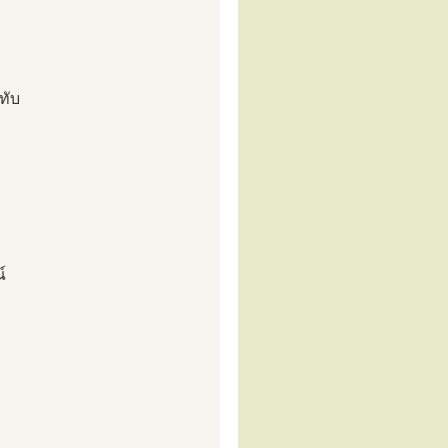
ทับ
์