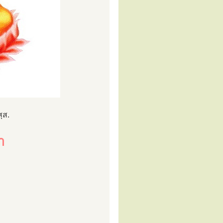
ฺส.
า