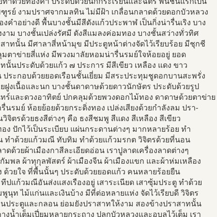
ยทำด้วยทองคำ ประดับด้วยนกกระเรียนและฉัตร พื้นชั้นแรกเป็น
พฑูรย์ งามปราศจากมลทิน ไม่มีฝ้า เกลื่อนกลาดด้วยดอกบัวหลวง
ทองคำอย่างดี พื้นบางชั้นมีสีดังแก้วประพาฬ เป็นกิ่งน่ารื่นเริง บาง
งงาม บางชั้นเปล่งรัศมี ดังสีแมลงค่อมทอง บางชั้นสว่างทั่วทิศ
าทนั้น มีศาลาสี่หน้ามุข มีประตูหน้าต่างจัดไว้เรียบร้อย มีชุกชี
มตาข่ายสี่แห่ง มีพวงมาลัยหอมน่ารื่นรมย์ใจห้อยอยู่ ยอด
นั้นประดับด้วยแก้ว ๗ ประการ มีสีเขียว เหลือง แดง ขาว
 ประกอบด้วยยอดเรือนชั้นเยี่ยม มีสระประทุมชูดอกบานสะพรั่ง
ยฝูงเนื้อและนก บางชั้นดาดาษด้วยดาวนักษัตร ประดับด้วยรูป
นทร์และดวงอาทิตย์ ปกคลุมด้วยพวงดอกไม้ทอง ดาดาษด้วยตาข่าย
รื่นรมย์ ห้อยย้อยด้วยกระดิ่งทอง เปล่งเสียงด้วยกำลังลม ปรา-
นวิจิตรด้วยธงสีต่างๆ คือ ธงสีชมพู สีแดง สีเหลือง สีเขียว
ทอง ปักไว้เป็นระเบียบ แผ่นกระดานต่างๆ มากหลายร้อย ทำ
ิน ทำด้วยแก้วมณี ทับทิม ทำด้วยแก้วมรกต วิจิตรด้วยที่นอน
ลาดด้วยผ้าเมืองกาสีละเอียดอ่อน เราปูลาดเครื่องลาดต่างๆ
ากัมพล ผ้าทุกุลพัสตร์ ผ้าเมืองจีน ผ้าเมืองแขก และผ้าห่มเหลือง
ง ด้วยใจ ที่พื้นนั้นๆ ประดับด้วยยอดแก้ว คนหลายร้อยยืน
ทีปแก้วมณีอันส่งแสงเรืองอยู่ เสาระเนียด เสาซุ้มประตู ทำด้วย
ูนุท ไม้แก่นและเงินบ้าง มีที่ต่อหลายแห่ง จัดไว้เรียบดี วิจิตร
านประตูและกลอน ย่อมยังปราสาทให้งาม สองข้างปราสาทนั้น
างน้ำเต็มเปี่ยมหลายกระถาง ปลูกบัวหลวงและอุบลไว้เต็ม เรา