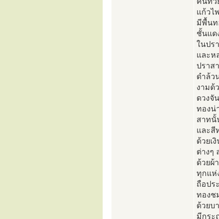
คันทว
แก้วไ
มีพื้น
ชั้นแด
ในปราส
และหลุ
ปราสาท
ดำล้วน
งามด้ว
ดวงจั
ทองน่า
สาทนั้
และสี
ด้วยเง
ต่างๆ 
ด้วยผ้
ทุกแห่
ถือประ
ทองชมพ
ด้วยบ
มีกระถ