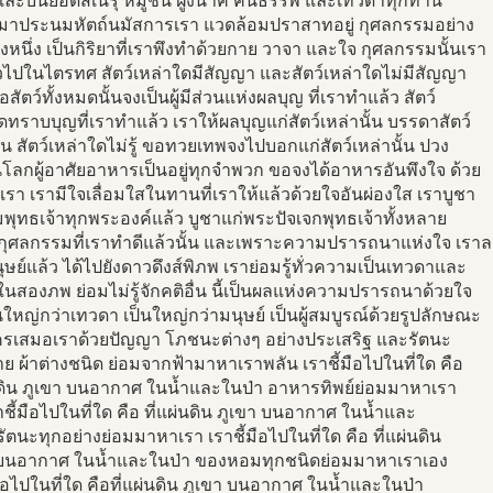
 และบนยอดสิเนรุ หมู่ชน ฝูงนาค คนธรรพ์ และเทวดาทุกท่าน
จงมาประนมหัตถ์นมัสการเรา แวดล้อมปราสาทอยู่ กุศลกรรมอย่าง
งหนึ่ง เป็นกิริยาที่เราพึงทำด้วยกาย วาจา และใจ กุศลกรรมนั้นเรา
วไปในไตรทศ สัตว์เหล่าใดมีสัญญา และสัตว์เหล่าใดไม่มีสัญญา
ขอสัตว์ทั้งหมดนั้นจงเป็นผู้มีส่วนแห่งผลบุญ ที่เราทำแล้ว สัตว์
ดทราบบุญที่เราทำแล้ว เราให้ผลบุญแก่สัตว์เหล่านั้น บรรดาสัตว์
ั้น สัตว์เหล่าใดไม่รู้ ขอทวยเทพจงไปบอกแก่สัตว์เหล่านั้น ปวง
นโลกผู้อาศัยอาหารเป็นอยู่ทุกจำพวก ขอจงได้อาหารอันพึงใจ ด้วย
รา เรามีใจเลื่อมใสในทานที่เราให้แล้วด้วยใจอันผ่องใส เราบูชา
พุทธเจ้าทุกพระองค์แล้ว บูชาแก่พระปัจเจกพุทธเจ้าทั้งหลาย
กุศลกรรมที่เราทำดีแล้วนั้น และเพราะความปรารถนาแห่งใจ เรา
ษย์แล้ว ได้ไปยังดาวดึงส์พิภพ เราย่อมรู้ทั่วความเป็นเทวดาและ
ในสองภพ ย่อมไม่รู้จักคติอื่น นี้เป็นผลแห่งความปรารถนาด้วยใจ
นใหญ่กว่าเทวดา เป็นใหญ่กว่ามนุษย์ เป็นผู้สมบูรณ์ด้วยรูปลักษณะ
ใครเสมอเราด้วยปัญญา โภชนะต่างๆ อย่างประเสริฐ และรัตนะ
 ผ้าต่างชนิด ย่อมจากฟ้ามาหาเราพลัน เราชี้มือไปในที่ใด คือ
่นดิน ภูเขา บนอากาศ ในน้ำและในป่า อาหารทิพย์ย่อมมาหาเรา
าชี้มือไปในที่ใด คือ ที่แผ่นดิน ภูเขา บนอากาศ ในน้ำและ
รัตนะทุกอย่างย่อมมาหาเรา เราชี้มือไปในที่ใด คือ ที่แผ่นดิน
 บนอากาศ ในน้ำและในป่า ของหอมทุกชนิดย่อมมาหาเราเอง
มือไปในที่ใด คือที่แผ่นดิน ภูเขา บนอากาศ ในน้ำและในป่า