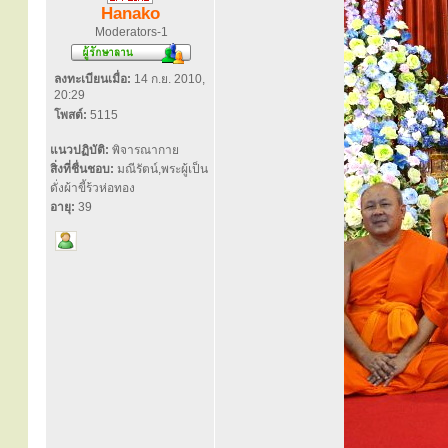
Hanako
Moderators-1
ลงทะเบียนเมื่อ:
14 ก.ย. 2010,
20:29
โพสต์:
5115
แนวปฏิบัติ:
พิจารณากาย
สิ่งที่ชื่นชอบ:
มณีรัตน์,พระผู้เป็น
ดั่งผ้าขี้ร้วห่อทอง
อายุ:
39