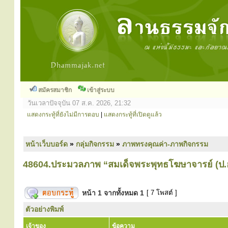
สมัครสมาชิก
เข้าสู่ระบบ
วันเวลาปัจจุบัน 07 ส.ค. 2026, 21:32
แสดงกระทู้ที่ยังไม่มีการตอบ
|
แสดงกระทู้ที่เปิดดูแล้ว
หน้าเว็บบอร์ด
»
กลุ่มกิจกรรม
»
ภาพทรงคุณค่า-ภาพกิจกรรม
48604.ประมวลภาพ “สมเด็จพระพุทธโฆษาจารย์ (ป.อ
หน้า
1
จากทั้งหมด
1
[ 7 โพสต์ ]
ตัวอย่างพิมพ์
เจ้าของ
ข้อความ