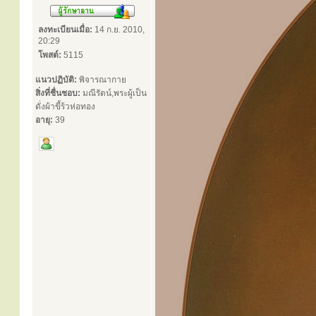
ลงทะเบียนเมื่อ:
14 ก.ย. 2010,
20:29
โพสต์:
5115
แนวปฏิบัติ:
พิจารณากาย
สิ่งที่ชื่นชอบ:
มณีรัตน์,พระผู้เป็น
ดั่งผ้าขี้ร้วห่อทอง
อายุ:
39