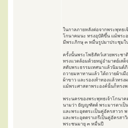
ในกาลภายหลังต่อจากพระพุทธเจ
โกนาคมนะ ทรงอุบัติขึ้น แม้พระอ
มีพระภิกษุ ๓ หมื่นรูปมาประชุมในท
ครั้งนั้นพระโพธิสัตว์เสวยพระชา
ทรงแวดล้อมด้วยหมู่อำมาตย์เสด
สดับพระธรรมเทศนาแล้วนิมนต์ภิก
ถวายมหาทานแล้ว ได้ถวายผ้าเมือง
ผ้าขาว และรองเท้าทองแล้วทร
แม้พระศาสดาพระองค์นั้นก็ทรงพ
พระนครของพระพุทธเจ้าโกนาคมนะ
นามว่า ยัญญฑัตต์ พระมารดาเป
และพระอุตตระเป็นคู่อัครสาวก พ
และพระอุตตราเถรีเป็นคู่อัครสาวิกา
พระชนมายุ ๓ หมื่นปี