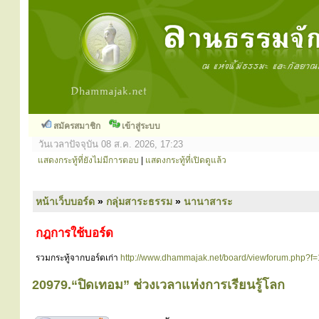
สมัครสมาชิก
เข้าสู่ระบบ
วันเวลาปัจจุบัน 08 ส.ค. 2026, 17:23
แสดงกระทู้ที่ยังไม่มีการตอบ
|
แสดงกระทู้ที่เปิดดูแล้ว
หน้าเว็บบอร์ด
»
กลุ่มสาระธรรม
»
นานาสาระ
กฎการใช้บอร์ด
รวมกระทู้จากบอร์ดเก่า
http://www.dhammajak.net/board/viewforum.php?f
20979.“ปิดเทอม” ช่วงเวลาแห่งการเรียนรู้โลก