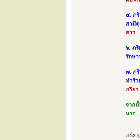
๕. ภร
สามีด
สาว
๖. ภริ
รักษา
๗. ภร
ทำร้า
ภริยา
จากนั
นรก..
ภริยาสู