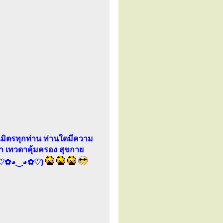
ิตรทุกท่าน ท่านใดมีความ
ษา เทวดาคุ้มครอง สุขกาย
่ะ (♡✿◕‿◕✿♡)