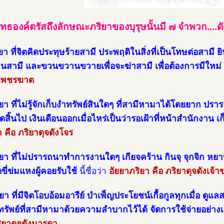
ทธองค์ตรัสถึงลักษณะภริยาของบุรุษนั้นมี ๗ จำพวก....ดัง
ยา ที่จิตคิดประทุษร้ายสามี ประพฤติในสิ่งที่เป็นโทษต่อสามี ยิน
กินสามี และขวนขวานขวายเพื่อจะฆ่าสามี เพื่อต้องการมีใหม่
งเพชรฆาต
ยา ที่ไม่รู้จักเก็บงำทรัพย์สินใดๆ ที่สามีหามาได้โดยยาก ปรา
ดสิ้นไป เงินเดือนออกเมื่อไหร่เป็นว่ารอเฝ้าที่หน้าสำนักงาน เ
า คือ ภริยาดุจดังโจร
ิยา ที่ไม่ปรารถนาทำการงานใดๆ เกียจคร้าน กินจุ จุกจิก หย
ดขี่ข่มแหงผู้คอยรับใช้
นี้ชื่อว่า
อัยยาภริยา คือ ภริยาดุจดังเจ้า
ยา ที่มีจิตโอบอ้อมอารีย์ บำเพ็ญประโยชน์เกื้อกูลทุกเมื่อ ดู
ทรัพย์ที่สามีหามาด้วยความลำบากไว้ได้ จัดการใช้จ่ายอย่า
ริยาดุจดังมารดา