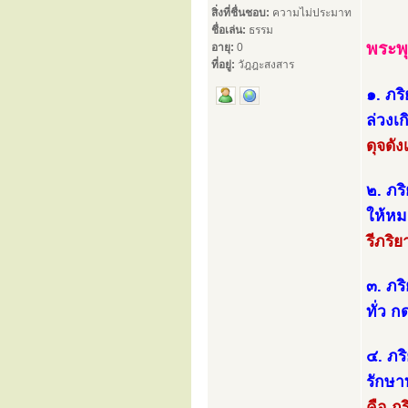
สิ่งที่ชื่นชอบ:
ความไม่ประมาท
ชื่อเล่น:
ธรรม
พระพุ
อายุ:
0
ที่อยู่:
วัฎฎะสงสาร
๑. ภริ
ล่วงเ
ดุจดั
๒. ภริ
ให้หม
รีภริย
๓. ภร
ทั่ว ก
๔. ภริ
รักษา
คือ ภ