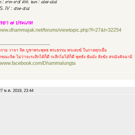
๓ : ๙๓-๙๕ ตท. ๒๓ : ๘๗-๘๘
S. IV : ๕๗-๕๘
รยา ๗ ประเภท
//www.dhammajak.net/forums/viewtopic.php?f=27&t=32254
..........................................
กาย วาจา จิต บูชาพระพุทธ พระธรรม พระสงฆ์ ในกาลทุกเมื่อ
ขณะจิต ไม่ว่าจะระลึกได้ก็ดี ระลึกไม่ได้ก็ดี พุทธัง ธัมมัง สังฆัง สรณังคัจฉามิ
://www.facebook.com/Dhammalungta
7 พ.ค. 2019, 23:44