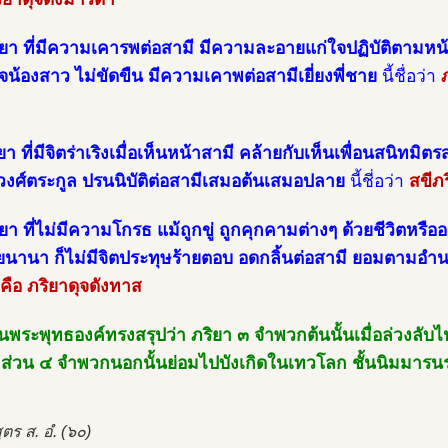
ิยา ที่มีความเคารพต่อสามี มีความละอายแก่ใจปฏิบัติตาม
ุจน้องสาว ไม่ขัดขืน มีความเคาพต่อสามีเยี่ยงพี่ชาย
นี้ชื่อว่า
ยา ที่มีจิตร่าเริงเมื่อเห็นหน้าสามี คล้ายกับเห็นเพื่อนสนิทมิต
วงศ์ตระกูล ปรนนิบัติต่อสามีเสมอต้นเสมอปลาย
นี้ชี่อว่า
สขีภร
ิยา ที่ไม่มีความโกรธ แม้ถูกขู่ ถูกคุกคามต่างๆ ด้วยชีวิตหรื
ยนานา ก็ไม่มีจิตประทุษร้ายตอบ อดกลิ้นต่อสามี ยอมตามอำ
 คือ ภริยาดุจดังทาส
้นพระพุทธองค์ทรงสรุปว่า ภริยา ๓ จำพวกต้นนั้นเมื่อล่วงลับไ
.ส่วน ๔ จำพวกนอกนั้นย่อมไปบังเกิดในเทวโลก ชั้นนิมมารนร
ตร ส. อํ. (๖๐)