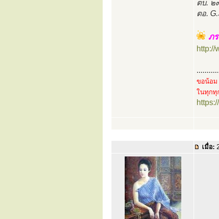
ตบ. ๒
ตอ. G.
ภร
http:
...........
ขอน้อม 
ในทุกทุก
https
เมื่อ:
2