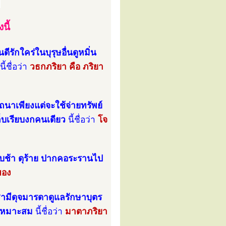
นี้
ดีรักใคร่ในบุรุษอื่นดูหมิ่น
นี้ชื่อว่า
วธกภริยา คือ ภริยา
รถนาเพียงแต่จะใช้จ่ายทรัพย์
ก็บเรียบงกคนเดียว
นี้ชื่อว่า
โจ
าบช้า ดุร้าย ปากคอระรานไป
ของ
แลสามีดุจมารดาดูแลรักษาบุตร
งเหมาะสม
นี้ชื่อว่า
มาตาภริยา